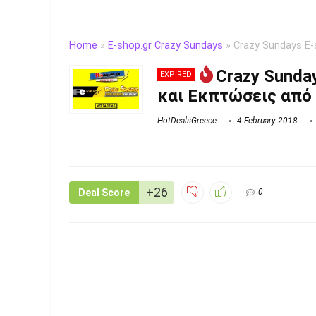
Home
»
E-shop.gr Crazy Sundays
»
Crazy Sundays E-
Crazy Sunda
EXPIRED
και Εκπτώσεις από 
HotDealsGreece
4 February 2018
+26
Deal Score
0