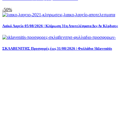
-50%
Λαϊκό Λαχείο 05/08/2026 | Κλήρωση 31η Αποτελέσματα Δες Αν Κέρδισες
ΣΚΛΑΒΕΝΙΤΗΣ Προσφορές έως 31/08/2026 | Φυλλάδιο Sklavenitis