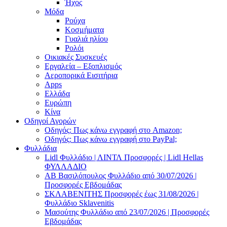
Ήχος
Μόδα
Ρούχα
Κοσμήματα
Γυαλιά ηλίου
Ρολόι
Οικιακές Συσκευές
Εργαλεία – Εξοπλισμός
Αεροπορικά Εισιτήρια
Apps
Ελλάδα
Ευρώπη
Κίνα
Οδηγοί Αγορών
Οδηγός: Πως κάνω εγγραφή στο Amazon;
Οδηγός: Πως κάνω εγγραφή στο PayPal;
Φυλλάδια
Lidl Φυλλάδιο | ΛΙΝΤΛ Προσφορές | Lidl Hellas
ΦΥΛΛΑΔΙΟ
AB Βασιλόπουλος Φυλλάδιο από 30/07/2026 |
Προσφορές Εβδομάδας
ΣΚΛΑΒΕΝΙΤΗΣ Προσφορές έως 31/08/2026 |
Φυλλάδιο Sklavenitis
Μασούτης Φυλλάδιο από 23/07/2026 | Προσφορές
Εβδομάδας