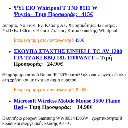
ΨΥΓΕΙΟ Whirlpool T TNF 8111 W
Ψυγείο- Τιμή Προσφοράς: 415€
Δίπορτο, No Frost, Εν. Κλάση: A+, Χωρητικότητα: 427 λίτρα ,
ΥxΠxΒ: 180cm x 70cm x 75.5cm , Κατασκευαστής: Whirlpool
Επόμενη τιμή στον ανταγωνισμό
450€
ΣΚΟΥΠΑ ΣΤΑΧΤΗΣ EINHELL TC-AV 1200
ΓΙΑ ΤΖΑΚΙ BBQ 18L 1200WATT
– Τιμή
Προσφοράς: 24.90€
Θερμόμετρο αυτιού Braun IRT3030 κατάλληλο για νεογνά, εύκολο
στη χρήση και με ηχητικό σήμα πυρετού.
Επόμενη τιμή στον ανταγωνισμό 39.90€
Microsoft Wireless Mobile Mouse 3500
Flame
Red
– Τιμή Προσφοράς: 14.90€
Πλυντήριο ρούχων Samsung WW80K44305W , χωρητικότητας 8
κιλών και ενεργειακής κλάσης Α+++.