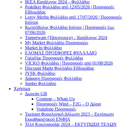
ΙΚΕΑ Κατάλογος 2024 – Φυλλάδιο
Praktiker Φυλλάδιο από 12/05/2026 | Προσφορές
Εβδομάδας
Leroy Merlin Φυλλάδιο από 17/07/2026 | Προσφορές
Ιούλιος
Κωτσόβολος Φυλλάδιο Ιούνιος | Προσφορές έως
07/06/2026
Tupperware (Τάπεργουερ) – Κατάλογος 2024
My Market Φυλλάδιο Προσφορών
Market In Φυλλάδιο
ΕΛΟΜΑΣ ΠΡΟΣΦΟΡΕΣ ΦΥΛΛΑΔΙΟ
Γαλαξίας Προσφορές Φυλλάδιο
VICKO Φυλλάδιο | Προσφορές από 01/08/2026
Discount Markt Φυλλάδιο Εβδομάδας
JYSK Φυλλάδιο
Διάφανο Προσφορές Φυλλάδιο
Jumbo Φυλλάδιο
Χρήσιμα
Δωρεάν GB
Cosmote – Whats Up
Προσφορές Wind – F2G – Q Δώρα
Vodafone Προσφορές
Taxisnet Φορολογική Δήλωση 2023 – Εκτύπωση
Εκκαθαριστικού EΝΦΙΑ
Τέλη Kυκλοφορίας 2024 – ΕΚΤΥΠΩΣΗ ΤΕΛΩΝ