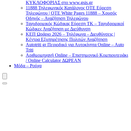
ΚΥΚΛΟΦΟΡΙΑΣ στο www.gsis.gr
11888 Τηλεφωνικός Κατάλογος ΟΤΕ Εύρεση
Τηλεφώνου | OTE White Pages 11888 – Χρυσός
Οδηγός – Αναζήτηση Τηλεφώνου
Ταχυδρομικός Κώδικας Εύρεση ΤΚ – Ταχυδρομικοί
Κώδικες Αναζήτηση με Διεύθυνση
ΚΕΠ Ωράριο 2026 – Τηλέφωνα – Διευθύνσεις |
Κέντρα Εξυπηρέτησης Πολιτών Αναζήτηση
Autotriti gr Περιοδικό για Αυτοκίνητα Online – Auto
Triti
Αριθμομηχανή Online – Επιστημονικό Κομπιουτεράκι
/ Online Calculator ΔΩΡΕΑΝ
Μόδα – Ρούχα