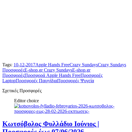
Tags:
10-12-2017
Apple Hands Free
Crazy Sundays
Crazy Sundays
Προσφορές
E-shop.gr Crazy Sundays
E-shop.gr
Προσφορές
Προσφορά Apple Hands Free
Προσφορές
Laptop
Προσφορές Παιχνίδια
Προσφορές Ψυγεία
Σχετικές Προσφορές
Editor choice
Κωτσόβολος Φυλλάδιο Ιούνιος |
Προσφορές έως 07/06/2026