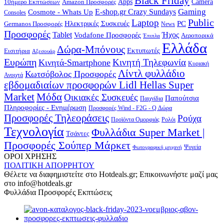
Black Friday
10ήμερο Εκπτώσεων
Apps
Camera
Amazon Προσφορές
Gaming
E-shop.gr Crazy Sundays
Cosmote - Whats Up
Consoles
Public
Laptop
Hλεκτρικές Συσκευές
PC
Germanos Προσφορές
News
Προσφορές
Ήχος
Tablet
Vodafone Προσφορές
Αεροπορικά
Έπιπλα
Ελλάδα
Δώρα-Μπόνους
Εκτυπωτές
Εισιτήρια
Αξεσουάρ
Ευρώπη
Κινητή Τηλεφωνία
Κινητά-Smartphone
Κυριακή
Λίντλ φυλλάδιο
Κωτσόβολος Προσφορές
Ανοιχτά
εβδομαδιαίων προσφορών Lidl Hellas Super
Μόδα
Market
Οικιακές Συσκευές
Παπούτσια
Παιχνίδια
Πληροφορίες - Ενημέρωση
Προσφορές Wind - F2G - Q Δώρα
Προσφορές Τηλεοράσεις
Ρούχα
Προϊόντα Ομορφιάς
Ρολόι
Τεχνολογία
Φυλλάδια Super Market |
Τσάντες
Προσφορές Σούπερ Μάρκετ
Φωτογραφική μηχανή
Ψυγεία
ΟΡΟΙ ΧΡΗΣΗΣ
ΠΟΛΙΤΙΚΗ ΑΠΟΡΡΗΤΟΥ
Θέλετε να διαφημιστείτε στο Hotdeals.gr; Επικοινωνήστε μαζί μας
στο info@hotdeals.gr
Φυλλάδια Προσφορές Εκπτώσεις