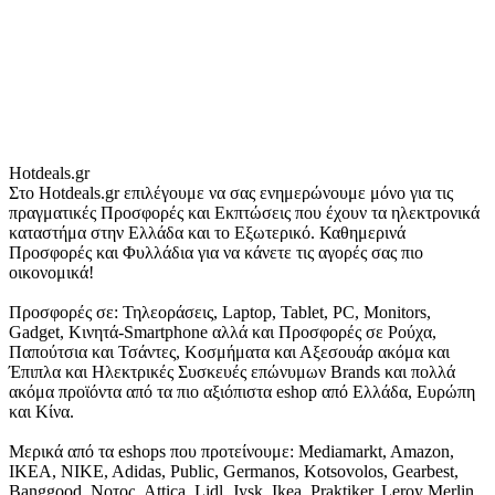
Hotdeals.gr
Στο Hotdeals.gr επιλέγουμε να σας ενημερώνουμε μόνο για τις
πραγματικές Προσφορές και Εκπτώσεις που έχουν τα ηλεκτρονικά
καταστήμα στην Ελλάδα και το Εξωτερικό. Καθημερινά
Προσφορές και Φυλλάδια για να κάνετε τις αγορές σας πιο
οικονομικά!
Προσφορές σε: Τηλεοράσεις, Laptop, Tablet, PC, Monitors,
Gadget, Κινητά-Smartphone αλλά και Προσφορές σε Ρούχα,
Παπούτσια και Τσάντες, Κοσμήματα και Αξεσουάρ ακόμα και
Έπιπλα και Ηλεκτρικές Συσκευές επώνυμων Brands και πολλά
ακόμα προϊόντα από τα πιο αξιόπιστα eshop από Ελλάδα, Ευρώπη
και Κίνα.
Μερικά από τα eshops που προτείνουμε: Mediamarkt, Amazon,
IKEA, NIKE, Adidas, Public, Germanos, Kotsovolos, Gearbest,
Banggood, Νοτος, Attica, Lidl, Jysk, Ikea, Praktiker, Leroy Merlin,