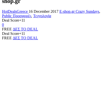
shop.gr
HotDealsGreece
16 December 2017
E-shop.gr Crazy Sundays
,
Public Προσφορές
,
Τεχνολογία
Deal Score
+11
0
FREE
ΔΕΣ ΤΟ DEAL
Deal Score
+11
FREE
ΔΕΣ ΤΟ DEAL