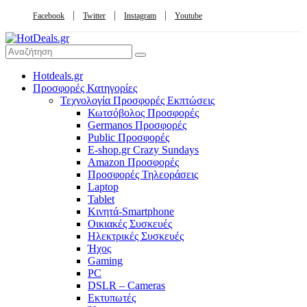
Facebook
Twitter
Instagram
Youtube
Hotdeals.gr
Προσφορές Κατηγορίες
Τεχνολογία Προσφορές Εκπτώσεις
Κωτσόβολος Προσφορές
Germanos Προσφορές
Public Προσφορές
E-shop.gr Crazy Sundays
Amazon Προσφορές
Προσφορές Τηλεοράσεις
Laptop
Tablet
Κινητά-Smartphone
Οικιακές Συσκευές
Hλεκτρικές Συσκευές
Ήχος
Gaming
PC
DSLR – Cameras
Εκτυπωτές