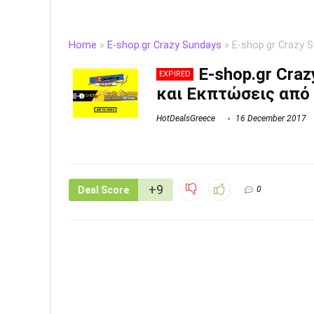
Home
»
E-shop.gr Crazy Sundays
»
E-shop.gr Crazy 
E-shop.gr Cra
EXPIRED
και Εκπτώσεις από 
HotDealsGreece
16 December 2017
+9
Deal Score
0