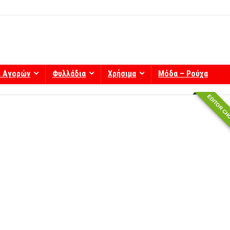
ί Αγορών
Φυλλάδια
Χρήσιμα
Μόδα – Ρούχα
EDITOR CH