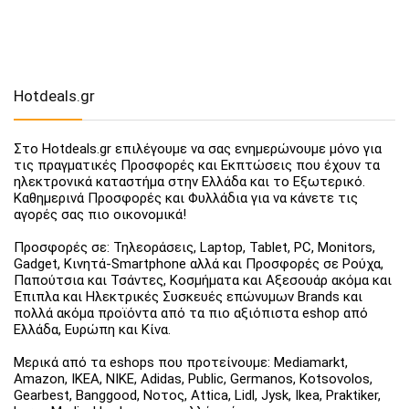
Hotdeals.gr
Στο Hotdeals.gr επιλέγουμε να σας ενημερώνουμε μόνο για
τις πραγματικές Προσφορές και Εκπτώσεις που έχουν τα
ηλεκτρονικά καταστήμα στην Ελλάδα και το Εξωτερικό.
Καθημερινά Προσφορές και Φυλλάδια για να κάνετε τις
αγορές σας πιο οικονομικά!
Προσφορές σε: Τηλεοράσεις, Laptop, Tablet, PC, Monitors,
Gadget, Κινητά-Smartphone αλλά και Προσφορές σε Ρούχα,
Παπούτσια και Τσάντες, Κοσμήματα και Αξεσουάρ ακόμα και
Έπιπλα και Ηλεκτρικές Συσκευές επώνυμων Brands και
πολλά ακόμα προϊόντα από τα πιο αξιόπιστα eshop από
Ελλάδα, Ευρώπη και Κίνα.
Μερικά από τα eshops που προτείνουμε: Mediamarkt,
Amazon, IKEA, NIKE, Adidas, Public, Germanos, Kotsovolos,
Gearbest, Banggood, Νοτος, Attica, Lidl, Jysk, Ikea, Praktiker,