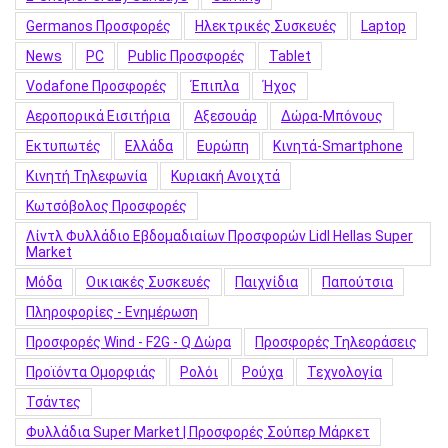
Germanos Προσφορές
Hλεκτρικές Συσκευές
Laptop
News
PC
Public Προσφορές
Tablet
Vodafone Προσφορές
Έπιπλα
Ήχος
Αεροπορικά Εισιτήρια
Αξεσουάρ
Δώρα-Μπόνους
Εκτυπωτές
Ελλάδα
Ευρώπη
Κινητά-Smartphone
Κινητή Τηλεφωνία
Κυριακή Ανοιχτά
Κωτσόβολος Προσφορές
Λίντλ Φυλλάδιο Εβδομαδιαίων Προσφορών Lidl Hellas Super
Market
Μόδα
Οικιακές Συσκευές
Παιχνίδια
Παπούτσια
Πληροφορίες - Ενημέρωση
Προσφορές Wind - F2G - Q Δώρα
Προσφορές Τηλεοράσεις
Προϊόντα Ομορφιάς
Ρολόι
Ρούχα
Τεχνολογία
Τσάντες
Φυλλάδια Super Market | Προσφορές Σούπερ Μάρκετ