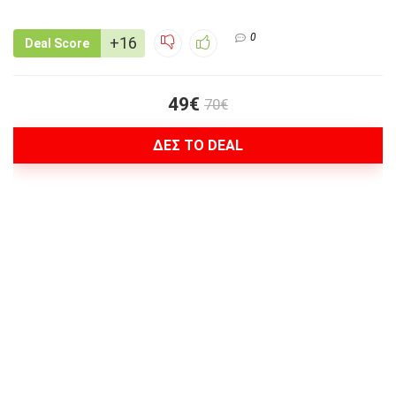
0
+16
Deal Score
49€
70€
ΔΕΣ ΤΟ DEAL