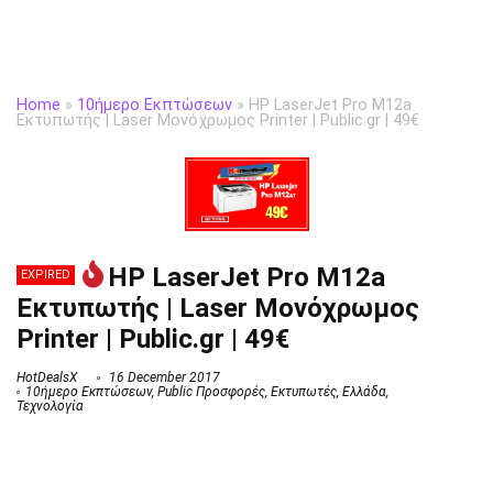
Home
»
10ήμερο Εκπτώσεων
»
HP LaserJet Pro M12a
Εκτυπωτής | Laser Μονόχρωμος Printer | Public.gr | 49€
HP LaserJet Pro M12a
EXPIRED
Εκτυπωτής | Laser Μονόχρωμος
Printer | Public.gr | 49€
HotDealsX
16 December 2017
10ήμερο Εκπτώσεων
,
Public Προσφορές
,
Εκτυπωτές
,
Ελλάδα
,
Τεχνολογία