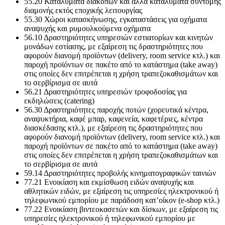
55.20 Καταλύματα διακοπών και άλλα καταλύματα σύντομης
διαμονής εκτός εποχικής λειτουργίας
55.30 Χώροι κατασκήνωσης, εγκαταστάσεις για οχήματα
αναψυχής και ρυμουλκούμενα οχήματα
56.10 Δραστηριότητες υπηρεσιών εστιατορίων και κινητών
μονάδων εστίασης, με εξαίρεση τις δραστηριότητες που
αφορούν διανομή προϊόντων (delivery, room service κτλ.) και
παροχή προϊόντων σε πακέτο από το κατάστημα (take away)
στις οποίες δεν επιτρέπεται η χρήση τραπεζοκαθισμάτων και
το σερβίρισμα σε αυτά
56.21 Δραστηριότητες υπηρεσιών τροφοδοσίας για
εκδηλώσεις (catering)
56.30 Δραστηριότητες παροχής ποτών (χορευτικά κέντρα,
αναψυκτήρια, καφέ μπαρ, καφενεία, καφετέριες, κέντρα
διασκέδασης κτλ.), με εξαίρεση τις δραστηριότητες που
αφορούν διανομή προϊόντων (delivery, room service κτλ.) και
παροχή προϊόντων σε πακέτο από το κατάστημα (take away)
στις οποίες δεν επιτρέπεται η χρήση τραπεζοκαθισμάτων και
το σερβίρισμα σε αυτά
59.14 Δραστηριότητες προβολής κινηματογραφικών ταινιών
77.21 Ενοικίαση και εκμίσθωση ειδών αναψυχής και
αθλητικών ειδών, με εξαίρεση τις υπηρεσίες ηλεκτρονικού ή
τηλεφωνικού εμπορίου με παράδοση κατ’οίκον (e-shop κτλ.)
77.22 Ενοικίαση βιντεοκασετών και δίσκων, με εξαίρεση τις
υπηρεσίες ηλεκτρονικού ή τηλεφωνικού εμπορίου με