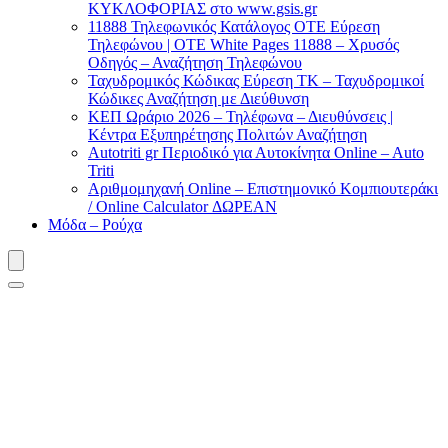
ΚΥΚΛΟΦΟΡΙΑΣ στο www.gsis.gr
11888 Τηλεφωνικός Κατάλογος ΟΤΕ Εύρεση
Τηλεφώνου | OTE White Pages 11888 – Χρυσός
Οδηγός – Αναζήτηση Τηλεφώνου
Ταχυδρομικός Κώδικας Εύρεση ΤΚ – Ταχυδρομικοί
Κώδικες Αναζήτηση με Διεύθυνση
ΚΕΠ Ωράριο 2026 – Τηλέφωνα – Διευθύνσεις |
Κέντρα Εξυπηρέτησης Πολιτών Αναζήτηση
Autotriti gr Περιοδικό για Αυτοκίνητα Online – Auto
Triti
Αριθμομηχανή Online – Επιστημονικό Κομπιουτεράκι
/ Online Calculator ΔΩΡΕΑΝ
Μόδα – Ρούχα