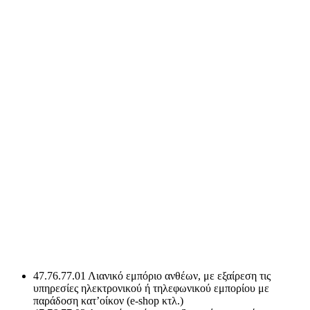
47.76.77.01 Λιανικό εμπόριο ανθέων, με εξαίρεση τις
υπηρεσίες ηλεκτρονικού ή τηλεφωνικού εμπορίου με
παράδοση κατ’οίκον (e-shop κτλ.)