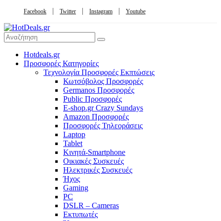
Facebook
Twitter
Instagram
Youtube
Hotdeals.gr
Προσφορές Κατηγορίες
Τεχνολογία Προσφορές Εκπτώσεις
Κωτσόβολος Προσφορές
Germanos Προσφορές
Public Προσφορές
E-shop.gr Crazy Sundays
Amazon Προσφορές
Προσφορές Τηλεοράσεις
Laptop
Tablet
Κινητά-Smartphone
Οικιακές Συσκευές
Hλεκτρικές Συσκευές
Ήχος
Gaming
PC
DSLR – Cameras
Εκτυπωτές