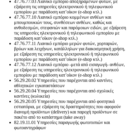
47.76.77.03 Λιανικό εμπόριο αποξηραμένων φυτών, με
εξαίρεση τις υπηρεσίες ηλεκτρονικού ή τηλεφωνικού
εμπορίου με παράδοση κατ’οίκον (e-shop κτλ.)
47.76.77.10 Λιανικό εμπόριο κομμένων ανθέων και
μπουμπουκιών τους, συνθέσεων ανθέων, καθώς και
ανθοδεσμών, στεφανιών και παρόμοιων ειδών, με εξαίρεση
τις υπηρεσίες ηλεκτρονικού ή τηλεφωνικού εμπορίου με
παράδοση κατ’οίκον (e-shop κτλ.)
47.76.77.11 Λιανικό εμπόριο μερών φυτών, χορταριών,
βρύων και λειχήνων, κατάλληλων για διακοσμητική χρήση,
με εξαίρεση τις υπηρεσίες ηλεκτρονικού ή τηλεφωνικού
εμπορίου με παράδοση κατ’οίκον (e-shop κτλ.)
47.76.77.12 Λιανικό εμπόριο -μετά από εισαγωγή- ανθέων,
με εξαίρεση τις υπηρεσίες ηλεκτρονικού ή τηλεφωνικού
εμπορίου με παράδοση κατ’οίκον (e-shop κτλ.)
56.29.20.02 Υπηρεσίες που παρέχονται από καντίνες
αθλητικών εγκαταστάσεων
56.29.20.04 Υπηρεσίες που παρέχονται από σχολικές
καντίνες (κυλικεία)
56.29.20.05 Υπηρεσίες που παρέχονται από φοιτητικά
εστιατόρια, με εξαίρεση τις δραστηριότητες που αφορούν
διανομή προϊόντων (delivery) και παροχή προϊόντων σε
πακέτο από το κατάστημα (take away)
82.19.11.01 Υπηρεσίες παραγωγής φωτοτυπιών και
φωτοαντιγράφων