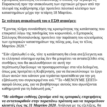
Παρασκευή πριν την ανακοίνωση των σχετικών μέτρων από την
πλευρά της κυβέρνησης είχε προτείνει πιλοτικό κλείσιμο των
καταστημάτων μέχρι την τετάρτη 18 Μαρτίου.
Σε νεότερη ανακοίνωσή του ο ΕΣΘ αναφέρει:
“Έχοντας πλήρη συναίσθηση της κρισιμότητας της κατάστασης που
επικρατεί λόγω της πανδημίας του κορωνοϊού, ο Εμπορικός
Σύλλογος Θεσσαλονίκης προτείνει την παράταση του κλεισίματος
των εμπορικών καταστημάτων της πόλης μας, έως το τέλος
Μαρτίου 2020.”
“Εάν εξαπλωθεί ο ιός, τότε η κατάσταση θα είναι ανεξέλεγκτη και
το ελληνικό σύστημα υγείας δεν θα μπορέσει να ανταπεξέλθει στις
συνθήκες που θα ακολουθήσουν σε αυτή την
περίπτωση.Οφείλουμε να προσαρμοστούμε στα νέα δεδομένα,
όπως μας προτρέπει η Κυβέρνηση, για να διευκολύνουμε το έργο
όλων αυτών που κάνουν μια τεράστια προσπάθεια για την μη
εξάπλωση του συγκεκριμένου ιού.””Το «ΜΕΝΟΥΜΕ ΣΠΙΤΙ»
αφορά όλους μας, για να βοηθήσουμε αυτούς που αγωνίζονται
καθημερινά για τη διάσωσή μας.”
“Με αίσθημα ευθύνης ζητούμε από τις εμπορικές επιχειρήσεις
να ανταποκριθούν στην παραπάνω πρόταση και να παραμείνουν
κλειστές έως τις 31 Μαρτίου 2020
. Ανάλογα με τις εξελίξεις, θα