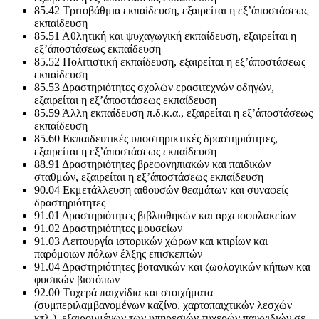
85.42 Τριτοβάθμια εκπαίδευση, εξαιρείται η εξ’άποστάσεως
εκπαίδευση
85.51 Αθλητική και ψυχαγωγική εκπαίδευση, εξαιρείται η
εξ’άποστάσεως εκπαίδευση
85.52 Πολιτιστική εκπαίδευση, εξαιρείται η εξ’άποστάσεως
εκπαίδευση
85.53 Δραστηριότητες σχολών ερασιτεχνών οδηγών,
εξαιρείται η εξ’άποστάσεως εκπαίδευση
85.59 Άλλη εκπαίδευση π.δ.κ.α., εξαιρείται η εξ’άποστάσεως
εκπαίδευση
85.60 Εκπαιδευτικές υποστηρικτικές δραστηριότητες,
εξαιρείται η εξ’άποστάσεως εκπαίδευση
88.91 Δραστηριότητες βρεφονηπιακών και παιδικών
σταθμών, εξαιρείται η εξ’άποστάσεως εκπαίδευση
90.04 Εκμετάλλευση αιθουσών θεαμάτων και συναφείς
δραστηριότητες
91.01 Δραστηριότητες βιβλιοθηκών και αρχειοφυλακείων
91.02 Δραστηριότητες μουσείων
91.03 Λειτουργία ιστορικών χώρων και κτιρίων και
παρόμοιων πόλων έλξης επισκεπτών
91.04 Δραστηριότητες βοτανικών και ζωολογικών κήπων και
φυσικών βιοτόπων
92.00 Τυχερά παιχνίδια και στοιχήματα
(συμπεριλαμβανομένων καζίνο, χαρτοπαιχτικών λεσχών
κτλ.), εξαιρουμένων των υπηρεσιών τυχερών παιχνιδιών σε