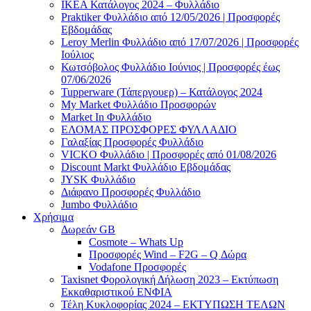
ΙΚΕΑ Κατάλογος 2024 – Φυλλάδιο
Praktiker Φυλλάδιο από 12/05/2026 | Προσφορές
Εβδομάδας
Leroy Merlin Φυλλάδιο από 17/07/2026 | Προσφορές
Ιούλιος
Κωτσόβολος Φυλλάδιο Ιούνιος | Προσφορές έως
07/06/2026
Tupperware (Τάπεργουερ) – Κατάλογος 2024
My Market Φυλλάδιο Προσφορών
Market In Φυλλάδιο
ΕΛΟΜΑΣ ΠΡΟΣΦΟΡΕΣ ΦΥΛΛΑΔΙΟ
Γαλαξίας Προσφορές Φυλλάδιο
VICKO Φυλλάδιο | Προσφορές από 01/08/2026
Discount Markt Φυλλάδιο Εβδομάδας
JYSK Φυλλάδιο
Διάφανο Προσφορές Φυλλάδιο
Jumbo Φυλλάδιο
Χρήσιμα
Δωρεάν GB
Cosmote – Whats Up
Προσφορές Wind – F2G – Q Δώρα
Vodafone Προσφορές
Taxisnet Φορολογική Δήλωση 2023 – Εκτύπωση
Εκκαθαριστικού EΝΦΙΑ
Τέλη Kυκλοφορίας 2024 – ΕΚΤΥΠΩΣΗ ΤΕΛΩΝ