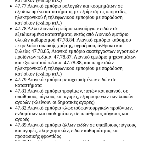
κατ’οίκον (e-shop κτλ.)
47.77 Λιανικό εμπόριο ρολογιών και κοσμημάτων σε
εξειδικευμένα καταστήματα, με εξαίρεση τις υπηρεσίες
ηλεκτρονικού ή τηλεφωνικού εμπορίου με παράδοση
κατ’οίκον (e-shop κτλ.)
47.78 Άλλο λιανικό εμπόριο καινούργιων ειδών σε
εξειδικευμένα καταστήματα, εκτός από Λιανικό εμπόριο
υλικών καθαρισμού 47.78.84, Λιανικό εμπόριο καύσιμου
πετρελαίου οικιακής χρήσης, υγραέριου, άνθρακα και
ξυλείας 47.78.85, Λιανικό εμπόριο ακατέργαστων αγροτικών
προϊόντων π.δ.κ.α. 47.78.87, Λιανικό εμπόριο μηχανημάτων
και εξοπλισμού π.δ.κ.α. 47.78.88, και υπηρεσιών
ηλεκτρονικού ή τηλεφωνικού εμπορίου με παράδοση
κατ’οίκον (e-shop κτλ.)
47.79 Λιανικό εμπόριο μεταχειρισμένων ειδών σε
καταστήματα
47.81 Λιανικό εμπόριο τροφίμων, ποτών και καπνού, σε
υπαίθριους πάγκους και αγορές, εξαιρουμενων των λαϊκών
αγορών (κλείνουν οι δημοτικές αγορές)
47.82 Λιανικό εμπόριο κλωστοϋφαντουργικών προϊόντων,
ενδυμάτων και υποδημάτων, σε υπαίθριους πάγκους και
αγορές
47.89 Λιανικό εμπόριο άλλων ειδών σε υπαίθριους πάγκους
και αγορές, πλην χαρτικών, ειδών καθαριότητας και
προσωπικής φροντίδας