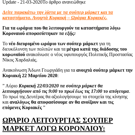
Update - 21-03-2020
Το άρθρο ανανεώθηκε
Δείτε παρακάτω την λίστα με τα σούπερ μάρκετ και τα
καταστήματα. Ανοιχτά Κυριακή – Ωράρια Κυριακές.
Για τα ωράρια που θα λειτουργούν τα καταστήματα λόγω
Κοροναιού
αποφασίστηκαν τα εξής:
Το
νέο διευρυμένο ωράριο των σούπερ μάρκετ
για τη
διευκόλυνση των πολιτών και τα
μέτρα κατά της διάδοσης του
κορωναϊού
ανακοίνωσε ο νέος υφυπουργός Πολιτικής Προστασίας
Νίκος Χαρδαλιάς.
Ανακοίνωση Άδωνι Γεωργιάδη για τα
ανοιχτά σούπερ μάρκετ την
Κυριακή 22 Μαρτίου 2020
:
” Αύριο
Κυριακή 22/03/2020 τα σούπερ μάρκετ θα
λειτουργήσουν από τις 9:00 το πρωί έως τις 17:00 το απόγευμα
.
Το πρωί της Δευτέρας θα αξιολογήσουμε τα στοιχεία της κίνησης
και
αναλόγως θα αποφασίσουμε αν θα ανοίξουν και τις
επόμενες Κυριακές
”
ΩΡΑΡΙΟ ΛΕΙΤΟΥΡΓΙΑΣ ΣΟΥΠΕΡ
ΜΑΡΚΕΤ ΛΟΓΩ ΚΟΡΟΝΑΙΟΥ: