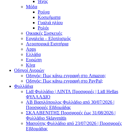
Ήχος
Μόδα
Ρούχα
Κοσμήματα
Γυαλιά ηλίου
Ρολόι
Οικιακές Συσκευές
Εργαλεία – Εξοπλισμός
Αεροπορικά Εισιτήρια
Apps
Ελλάδα
Ευρώπη
Κίνα
Οδηγοί Αγορών
Οδηγός: Πως κάνω εγγραφή στο Amazon;
Οδηγός: Πως κάνω εγγραφή στο PayPal;
Φυλλάδια
Lidl Φυλλάδιο | ΛΙΝΤΛ Προσφορές | Lidl Hellas
ΦΥΛΛΑΔΙΟ
AB Βασιλόπουλος Φυλλάδιο από 30/07/2026 |
Προσφορές Εβδομάδας
ΣΚΛΑΒΕΝΙΤΗΣ Προσφορές έως 31/08/2026 |
Φυλλάδιο Sklavenitis
Μασούτης Φυλλάδιο από 23/07/2026 | Προσφορές
Εβδομάδας