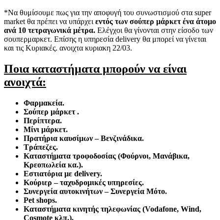
*Να θυμίσουμε πως για την αποφυγή του συνωστισμού στα super
market θα πρέπει να υπάρχει
εντός των σούπερ μάρκετ ένα άτομο
ανά 10 τετραγωνικά μέτρα.
Ελέγχοι θα γίνονται στην είσοδο των
σουπερμαρκετ. Επίσης η υπηρεσία delivery θα μπορεί να γίνεται
και τις Κυριακές. ανοιχτα κυριακη 22/03.
Ποια καταστήματα μπορούν να είναι
ανοιχτά:
Φαρμακεία.
Σούπερ μάρκετ .
Περίπτερα.
Μίνι μάρκετ.
Πρατήρια καυσίμων – Βενζινάδικα.
Τράπεζες.
Καταστήματα τροφοδοσίας (Φούρνοι, Μανάβικα,
Κρεοπωλεία κα.).
Εστιατόρια με delivery.
Κούριερ – ταχυδρομικές υπηρεσίες.
Συνεργεία αυτοκινήτων – Συνεργεία Μότο.
Pet shops.
Καταστήματα κινητής τηλεφωνίας (Vodafone, Wind,
Cosmote κλπ.).