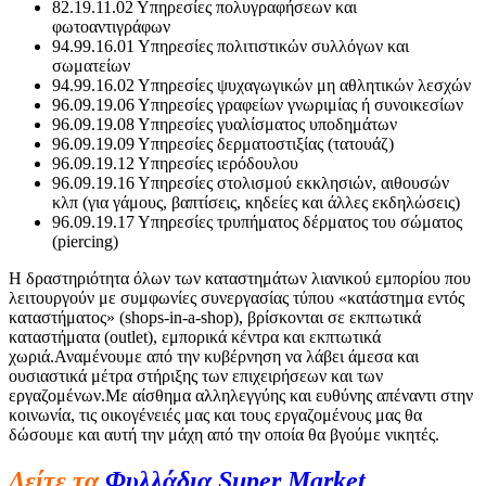
82.19.11.02 Υπηρεσίες πολυγραφήσεων και
φωτοαντιγράφων
94.99.16.01 Υπηρεσίες πολιτιστικών συλλόγων και
σωματείων
94.99.16.02 Υπηρεσίες ψυχαγωγικών μη αθλητικών λεσχών
96.09.19.06 Υπηρεσίες γραφείων γνωριμίας ή συνοικεσίων
96.09.19.08 Υπηρεσίες γυαλίσματος υποδημάτων
96.09.19.09 Υπηρεσίες δερματοστιξίας (τατουάζ)
96.09.19.12 Υπηρεσίες ιερόδουλου
96.09.19.16 Υπηρεσίες στολισμού εκκλησιών, αιθουσών
κλπ (για γάμους, βαπτίσεις, κηδείες και άλλες εκδηλώσεις)
96.09.19.17 Υπηρεσίες τρυπήματος δέρματος του σώματος
(piercing)
Η δραστηριότητα όλων των καταστημάτων λιανικού εμπορίου που
λειτουργούν με συμφωνίες συνεργασίας τύπου «κατάστημα εντός
καταστήματος» (shops-in-a-shop), βρίσκονται σε εκπτωτικά
καταστήματα (outlet), εμπορικά κέντρα και εκπτωτικά
χωριά.Αναμένουμε από την κυβέρνηση να λάβει άμεσα και
ουσιαστικά μέτρα στήριξης των επιχειρήσεων και των
εργαζομένων.Με αίσθημα αλληλεγγύης και ευθύνης απέναντι στην
κοινωνία, τις οικογένειές μας και τους εργαζομένους μας θα
δώσουμε και αυτή την μάχη από την οποία θα βγούμε νικητές.
Δείτε τα
Φυλλάδια Super Market