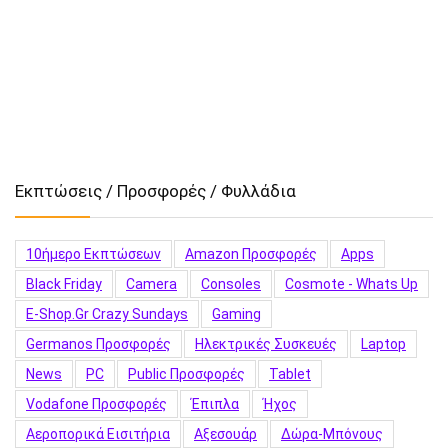
Εκπτώσεις / Προσφορές / Φυλλάδια
10ήμερο Εκπτώσεων
Amazon Προσφορές
Apps
Black Friday
Camera
Consoles
Cosmote - Whats Up
E-Shop.gr Crazy Sundays
Gaming
Germanos Προσφορές
Hλεκτρικές Συσκευές
Laptop
News
PC
Public Προσφορές
Tablet
Vodafone Προσφορές
Έπιπλα
Ήχος
Αεροπορικά Εισιτήρια
Αξεσουάρ
Δώρα-Μπόνους