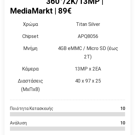
360°/2K/13MP |
MediaMarkt | 89€
Χρώμα
Titan Silver
Chipset
APQ8056
Μνήμη
4GB eMMC / Micro SD (έως
2T)
Κάμερα
13MP x 2EA
Διαστάσεις
40 x 97 x 25
(ΜxΠxΒ)
Συνδεσιμότητα
Bluetooth 4.0, Wi-Fi 802.11
Ποιότητα Κατασκευής
10
b/g/n, USB 2.0
Μπαταρία
1,200 mAh
Ανάλυση
10
Physical UI
Πλήκτρα (Power, Shoot)