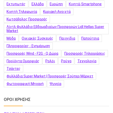
Εκτυπωτές
Ελλάδα
Ευρώπη
Κινητά-Smartphone
Κινητή Τηλεφωνία
Κυριακή Ανοιχτά
Κωτσόβολος Προσφορές
Λίντλ Φυλλάδιο Εβδομαδιαίων Προσφορών Lidl Hellas Super
Market
Μόδα
Οικιακές Συσκευές
Παιχνίδια
Παπούτσια
Πληροφορίες - Ενημέρωση
Προσφορές Wind - F2G - Q Δώρα
Προσφορές Τηλεοράσεις
Προϊόντα Ομορφιάς
Ρολόι
Ρούχα
Τεχνολογία
Τσάντες
Φυλλάδια Super Market | Προσφορές Σούπερ Μάρκετ
Φωτογραφική Μηχανή
Ψυγεία
ΟΡΟΙ ΧΡΗΣΗΣ