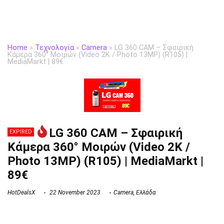
Home
»
Τεχνολογία
»
Camera
»
LG 360 CAM – Σφαιρική
Κάμερα 360° Μοιρών (Video 2K / Photo 13MP) (R105) |
MediaMarkt | 89€
LG 360 CAM – Σφαιρική
EXPIRED
Κάμερα 360° Μοιρών (Video 2K /
Photo 13MP) (R105) | MediaMarkt |
89€
HotDealsX
22 November 2023
Camera
,
Ελλάδα