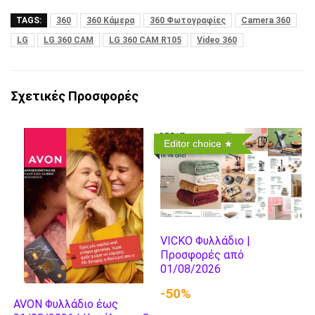
TAGS:
360
360 Κάμερα
360 Φωτογραφίες
Camera 360
LG
LG 360 CAM
LG 360 CAM R105
Video 360
Σχετικές Προσφορές
Editor choice
VICKO Φυλλάδιο |
Προσφορές από
01/08/2026
-50%
AVON Φυλλάδιο έως