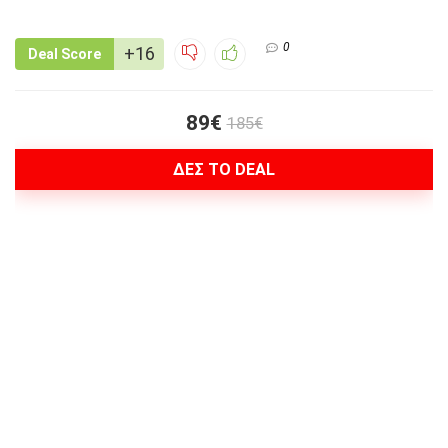
0
+16
Deal Score
89€
185€
ΔΕΣ ΤΟ DEAL