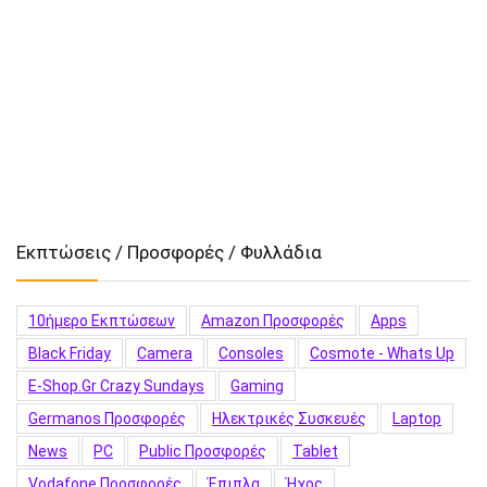
Εκπτώσεις / Προσφορές / Φυλλάδια
10ήμερο Εκπτώσεων
Amazon Προσφορές
Apps
Black Friday
Camera
Consoles
Cosmote - Whats Up
E-Shop.gr Crazy Sundays
Gaming
Germanos Προσφορές
Hλεκτρικές Συσκευές
Laptop
News
PC
Public Προσφορές
Tablet
Vodafone Προσφορές
Έπιπλα
Ήχος