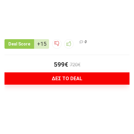
0
+15
Deal Score
599€
720€
ΔΕΣ ΤΟ DEAL