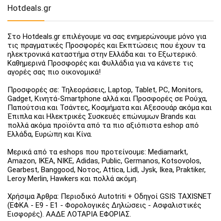
Hotdeals.gr
Στο Hotdeals.gr επιλέγουμε να σας ενημερώνουμε μόνο για
τις πραγματικές Προσφορές και Εκπτώσεις που έχουν τα
ηλεκτρονικά καταστήμα στην Ελλάδα και το Εξωτερικό.
Καθημερινά Προσφορές και Φυλλάδια για να κάνετε τις
αγορές σας πιο οικονομικά!
Προσφορές σε: Τηλεοράσεις, Laptop, Tablet, PC, Monitors,
Gadget, Κινητά-Smartphone αλλά και Προσφορές σε Ρούχα,
Παπούτσια και Τσάντες, Κοσμήματα και Αξεσουάρ ακόμα και
Έπιπλα και Ηλεκτρικές Συσκευές επώνυμων Brands και
πολλά ακόμα προϊόντα από τα πιο αξιόπιστα eshop από
Ελλάδα, Ευρώπη και Κίνα.
Μερικά από τα eshops που προτείνουμε: Mediamarkt,
Amazon, IKEA, NIKE, Adidas, Public, Germanos, Kotsovolos,
Gearbest, Banggood, Νοτος, Attica, Lidl, Jysk, Ikea, Praktiker,
Leroy Merlin, Hawkers και πολλά ακόμη.
Χρήσιμα Άρθρα: Περιοδικό Autotriti + Οδηγοί GSIS TAXISNET
(ΕΦΚΑ - Ε9 - Ε1 - Φορολογικές Δηλώσεις - Ασφαλιστικές
Εισφορές). ΑΑΔΕ ΛΟΤΑΡΙΑ ΕΦΟΡΙΑΣ.