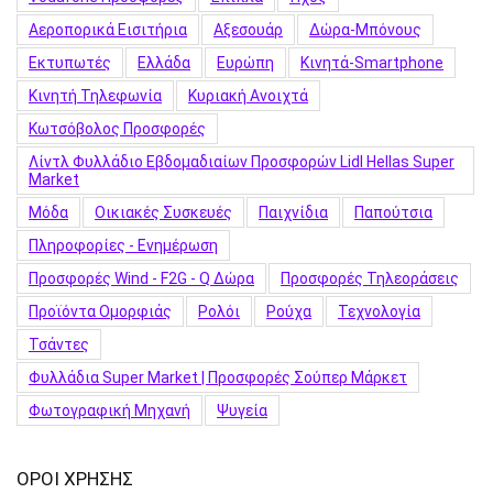
Αεροπορικά Εισιτήρια
Αξεσουάρ
Δώρα-Μπόνους
Εκτυπωτές
Ελλάδα
Ευρώπη
Κινητά-Smartphone
Κινητή Τηλεφωνία
Κυριακή Ανοιχτά
Κωτσόβολος Προσφορές
Λίντλ Φυλλάδιο Εβδομαδιαίων Προσφορών Lidl Hellas Super
Market
Μόδα
Οικιακές Συσκευές
Παιχνίδια
Παπούτσια
Πληροφορίες - Ενημέρωση
Προσφορές Wind - F2G - Q Δώρα
Προσφορές Τηλεοράσεις
Προϊόντα Ομορφιάς
Ρολόι
Ρούχα
Τεχνολογία
Τσάντες
Φυλλάδια Super Market | Προσφορές Σούπερ Μάρκετ
Φωτογραφική Μηχανή
Ψυγεία
ΟΡΟΙ ΧΡΗΣΗΣ