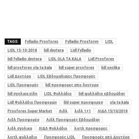
TAGS:
Fylladio Prosfores
Fylladio Prosforvn
LIDL
LIDL 15-10-2018
lidl deytera
Lidl Fylladio
lidl fylladio deytera
LIDL OLA TA KALA
Lidl Prosfores
lidl prosfores ola ta kala
lidl super prosfores
lidl sxolika
Lidl Δευτέρα
LIDL Εβδομαδιαίες Προσφορές
LIDL Προσφορές
lidl προσφορες απο δευτερα
lidl σχολικα είδη
LIDL Φυλλάδιο
lidl φυλλάδιο εβδομάδας
Lidl Φυλλάδιο Προσφορών
lild super προσφορεσ
ola ta kala
Prosfores Super Market
Λιδλ
λιδλ 1+1
ΛΙΔΛ 15/10/2018
Λιδλ Προσφορέσ
Λιδλ Προσφορές Εβδομάδας
λιδλ σχολικα
ΛΙΔΛ Φυλλάδιο
λιντλ προσφορες
λιντλ φυλλαδιο
Προσφορές LIDL
Προσφορές από Δευτέρα