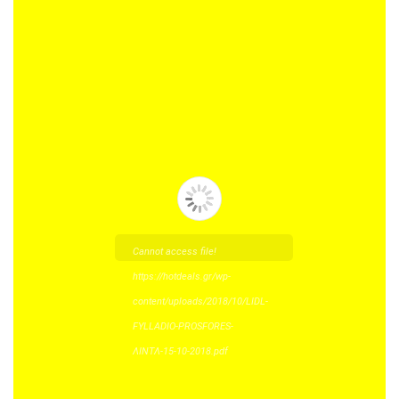
Cannot access file!
https://hotdeals.gr/wp-
content/uploads/2018/10/LIDL-
FYLLADIO-PROSFORES-
ΛΙΝΤΛ-15-10-2018.pdf