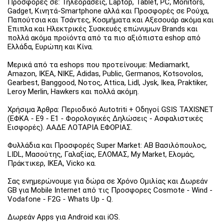
Προσφορές σε: Τηλεοράσεις, Laptop, Tablet, PC, Monitors,
Gadget, Κινητά-Smartphone αλλά και Προσφορές σε Ρούχα,
Παπούτσια και Τσάντες, Κοσμήματα και Αξεσουάρ ακόμα και
Έπιπλα και Ηλεκτρικές Συσκευές επώνυμων Brands και
πολλά ακόμα προϊόντα από τα πιο αξιόπιστα eshop από
Ελλάδα, Ευρώπη και Κίνα.
Μερικά από τα eshops που προτείνουμε: Mediamarkt,
Amazon, IKEA, NIKE, Adidas, Public, Germanos, Kotsovolos,
Gearbest, Banggood, Νοτος, Attica, Lidl, Jysk, Ikea, Praktiker,
Leroy Merlin, Hawkers και πολλά ακόμη.
Χρήσιμα Άρθρα: Περιοδικό Autotriti + Οδηγοί GSIS TAXISNET
(ΕΦΚΑ - Ε9 - Ε1 - Φορολογικές Δηλώσεις - Ασφαλιστικές
Εισφορές). ΑΑΔΕ ΛΟΤΑΡΙΑ ΕΦΟΡΙΑΣ.
Φυλλάδια και Προσφορές Super Market: ΑΒ Βασιλόπουλος,
LIDL, Μασούτης, Γαλαξίας, ΕΛΟΜΑΣ, My Market, Ελομάς,
Πράκτικερ, ΙΚΕΑ, Vicko κα.
Σας ενημερώνουμε για δώρα σε Χρόνο Ομιλίας και Δωρεάν
GB για Mobile Internet από τις Προσφορες Cosmote - Wind -
Vodafone - F2G - Whats Up - Q.
Δωρεάν Apps για Android και iOS.