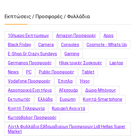
Εκπτώσεις / Προσφορές / Φυλλάδια
10ήμερο Εκπτώσεων
Amazon Προσφορές
Apps
Black Friday
Camera
Consoles
Cosmote - Whats Up
E-Shop.gr Crazy Sundays
Gaming
Germanos Προσφορές
Hλεκτρικές Συσκευές
Laptop
News
PC
Public Προσφορές
Tablet
Vodafone Προσφορές
Έπιπλα
Ήχος
Αεροπορικά Εισιτήρια
Αξεσουάρ
Δώρα-Μπόνους
Εκτυπωτές
Ελλάδα
Ευρώπη
Κινητά-Smartphone
Κινητή Τηλεφωνία
Κυριακή Ανοιχτά
Κωτσόβολος Προσφορές
Λίντλ Φυλλάδιο Εβδομαδιαίων Προσφορών Lidl Hellas Super
Market