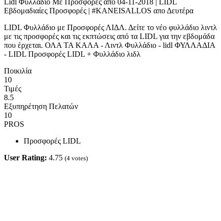
Lidl Φυλλάδιο Με Προσφορές από 04-11-2018 | LIDL
Εβδομαδιαίες Προσφορές | #KANEISALLOS απο Δευτέρα
LIDL Φυλλάδιο με Προσφορές ΛΙΔΛ. Δείτε το νέο φυλλάδιο λιντλ
με τις προσφορές και τις εκπτώσεις από τα LIDL για την εβδομάδα
που έρχεται. ΟΛΑ ΤΑ ΚΑΛΑ - Λιντλ Φυλλάδιο - lidl ΦΥΛΛΑΔΙΑ
- LIDL Προσφορές LIDL + Φυλλάδιο λιδλ
Ποικιλία
10
Τιμές
8.5
Εξυπηρέτηση Πελατών
10
PROS
Προσφορές LIDL
User Rating:
4.75
(
4
votes)