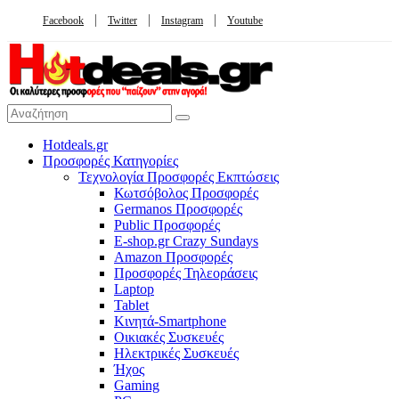
Facebook
Twitter
Instagram
Youtube
Hotdeals.gr
Προσφορές Κατηγορίες
Τεχνολογία Προσφορές Εκπτώσεις
Κωτσόβολος Προσφορές
Germanos Προσφορές
Public Προσφορές
E-shop.gr Crazy Sundays
Amazon Προσφορές
Προσφορές Τηλεοράσεις
Laptop
Tablet
Κινητά-Smartphone
Οικιακές Συσκευές
Hλεκτρικές Συσκευές
Ήχος
Gaming