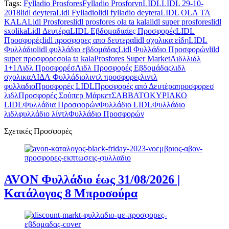
Tags:
Fylladio Prosfores
Fylladio Prosforvn
LIDL
LIDL 29-10-
2018
lidl deytera
Lidl Fylladio
lidl fylladio deytera
LIDL OLA TA
KALA
Lidl Prosfores
lidl prosfores ola ta kala
lidl super prosfores
lidl
sxolika
Lidl Δευτέρα
LIDL Εβδομαδιαίες Προσφορές
LIDL
Προσφορές
lidl προσφορες απο δευτερα
lidl σχολικα είδη
LIDL
Φυλλάδιο
lidl φυλλάδιο εβδομάδας
Lidl Φυλλάδιο Προσφορών
lild
super προσφορεσ
ola ta kala
Prosfores Super Market
Λιδλ
λιδλ
1+1
Λιδλ Προσφορέσ
Λιδλ Προσφορές Εβδομάδας
λιδλ
σχολικα
ΛΙΔΛ Φυλλάδιο
λιντλ προσφορες
λιντλ
φυλλαδιο
Προσφορές LIDL
Προσφορές από Δευτέρα
προσφορεσ
λιδλ
Προσφορές Σούπερ Μάρκετ
ΣΑΒΒΑΤΟΚΥΡΙΑΚΟ
LIDL
Φυλλάδια Προσφορών
Φυλλάδιο LIDL
Φυλλάδιο
λιδλ
φυλλάδιο λίντλ
Φυλλάδιο Προσφορών
Σχετικές Προσφορές
AVON Φυλλάδιο έως 31/08/2026 |
Κατάλογος 8 Μπροσούρα