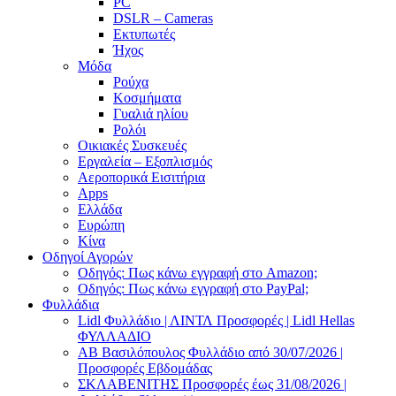
PC
DSLR – Cameras
Εκτυπωτές
Ήχος
Μόδα
Ρούχα
Κοσμήματα
Γυαλιά ηλίου
Ρολόι
Οικιακές Συσκευές
Εργαλεία – Εξοπλισμός
Αεροπορικά Εισιτήρια
Apps
Ελλάδα
Ευρώπη
Κίνα
Οδηγοί Αγορών
Οδηγός: Πως κάνω εγγραφή στο Amazon;
Οδηγός: Πως κάνω εγγραφή στο PayPal;
Φυλλάδια
Lidl Φυλλάδιο | ΛΙΝΤΛ Προσφορές | Lidl Hellas
ΦΥΛΛΑΔΙΟ
AB Βασιλόπουλος Φυλλάδιο από 30/07/2026 |
Προσφορές Εβδομάδας
ΣΚΛΑΒΕΝΙΤΗΣ Προσφορές έως 31/08/2026 |