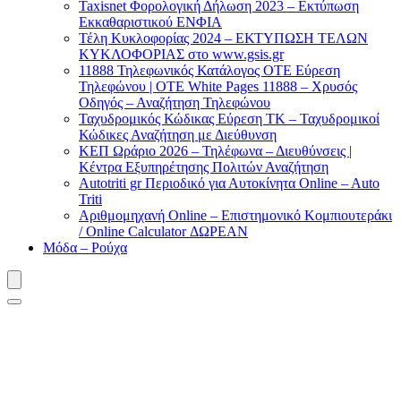
Taxisnet Φορολογική Δήλωση 2023 – Εκτύπωση
Εκκαθαριστικού EΝΦΙΑ
Τέλη Kυκλοφορίας 2024 – ΕΚΤΥΠΩΣΗ ΤΕΛΩΝ
ΚΥΚΛΟΦΟΡΙΑΣ στο www.gsis.gr
11888 Τηλεφωνικός Κατάλογος ΟΤΕ Εύρεση
Τηλεφώνου | OTE White Pages 11888 – Χρυσός
Οδηγός – Αναζήτηση Τηλεφώνου
Ταχυδρομικός Κώδικας Εύρεση ΤΚ – Ταχυδρομικοί
Κώδικες Αναζήτηση με Διεύθυνση
ΚΕΠ Ωράριο 2026 – Τηλέφωνα – Διευθύνσεις |
Κέντρα Εξυπηρέτησης Πολιτών Αναζήτηση
Autotriti gr Περιοδικό για Αυτοκίνητα Online – Auto
Triti
Αριθμομηχανή Online – Επιστημονικό Κομπιουτεράκι
/ Online Calculator ΔΩΡΕΑΝ
Μόδα – Ρούχα