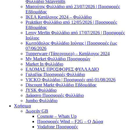
Φυλλάδιο Sklavenitis
Μασούτης Φυλλάδιο από 23/07/2026 | Προσφορές
Εβδομάδας
ΙΚΕΑ Κατάλογος 2024 – Φυλλάδιο
Praktiker Φυλλάδιο από 12/05/2026 | Προσφορές
Εβδομάδας
Leroy Merlin Φυλλάδιο από 17/07/2026 | Προσφορές
Ιούλιος
Κωτσόβολος Φυλλάδιο Ιούνιος | Προσφορές έως
07/06/2026
Tupperware (Τάπεργουερ) – Κατάλογος 2024
My Market Φυλλάδιο Προσφορών
Market In Φυλλάδιο
ΕΛΟΜΑΣ ΠΡΟΣΦΟΡΕΣ ΦΥΛΛΑΔΙΟ
Γαλαξίας Προσφορές Φυλλάδιο
VICKO Φυλλάδιο | Προσφορές από 01/08/2026
Discount Markt Φυλλάδιο Εβδομάδας
JYSK Φυλλάδιο
Διάφανο Προσφορές Φυλλάδιο
Jumbo Φυλλάδιο
Χρήσιμα
Δωρεάν GB
Cosmote – Whats Up
Προσφορές Wind – F2G – Q Δώρα
Vodafone Προσφορές