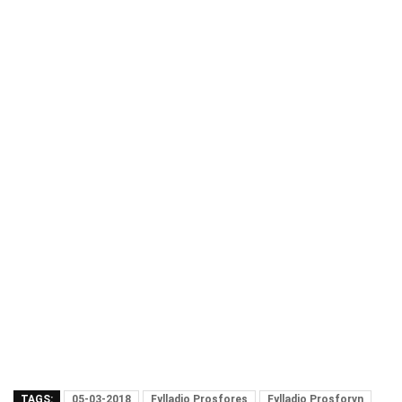
TAGS:
05-03-2018
Fylladio Prosfores
Fylladio Prosforvn