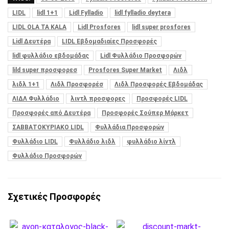
LIDL
lidl 1+1
Lidl Fylladio
lidl fylladio deytera
LIDL OLA TA KALA
Lidl Prosfores
lidl super prosfores
Lidl Δευτέρα
LIDL Εβδομαδιαίες Προσφορές
lidl φυλλάδιο εβδομάδας
Lidl Φυλλάδιο Προσφορών
lild super προσφορεσ
Prosfores Super Market
Λιδλ
λιδλ 1+1
Λιδλ Προσφορέσ
Λιδλ Προσφορές Εβδομάδας
ΛΙΔΛ Φυλλάδιο
λιντλ προσφορες
Προσφορές LIDL
Προσφορές από Δευτέρα
Προσφορές Σούπερ Μάρκετ
ΣΑΒΒΑΤΟΚΥΡΙΑΚΟ LIDL
Φυλλάδια Προσφορών
Φυλλάδιο LIDL
Φυλλάδιο λιδλ
φυλλάδιο λίντλ
Φυλλάδιο Προσφορών
Σχετικές Προσφορές