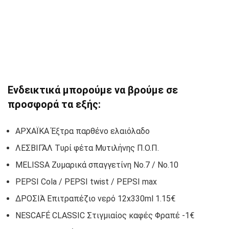
Ενδεικτικά μπορούμε να βρούμε σε
προσφορά τα εξής:
ΑΡΧΑΪΚΑ Έξτρα παρθένο ελαιόλαδο
ΛΕΣΒΙΓΆΛ Tυρί φέτα Μυτιλήνης Π.Ο.Π.
MELISSA Ζυμαρικά σπαγγετίνη No.7 / No.10
PEPSI Cola / PEPSI twist / PEPSI max
ΔΡΟΣΙΆ Eπιτραπέζιο νερό 12x330ml 1.15€
NESCAFÉ CLASSIC Στιγμιαίος καφές Φραπέ -1€