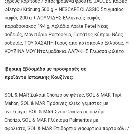
ξηρούς καρπούς / αποξηραμένα φρούτα, JACOBS Kαφές
φίλτρου Krönung 500 g + NESCAFÉ CLASSIC Στιγμιαίος
καφές 200 g + ΛΟΥΜΙΔΗΣ Ελληνικός καφές
παραδοσιακός 194 g, Αχλάδια Abate Fetel Νέας
σοδειάς, Μανιτάρια Portobello, Πατάτες Κύπρου Νέας
σοδειάς, ΤΟΥ ΧΑΣΑΠΗ Γύρος από κοτόπουλο Ελλάδας, H
ΚΟΥΖΙΝΑ ΜΟΥ Ντολμαδάκια, ΛΑΓΑΚΗΣ Γλώσσα φιλέτο.
Ιβηρική Εβδομάδα με προσφορές σε
προϊόντα Ισπανικής Κουζίνας:
SOL & MAR Σαλάμι Chorizo σε φέτες, SOL & MAR Τυρί
Mahon, SOL & MAR Πράσινες ελιές γεμιστές με
αντζούγια, SOL & MAR Σνακ Canitas με σαλάμι
Chorizo, SOL & MAR Γλύκισμα Palmeritas με
σφολιάτα, SOL & MAR Επιδόρπιο γιαουρτιού πορτοκάλι /