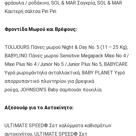
φράουλα / ροδάκινο, SOL & MAR Σαγκρία, SOL & MAR
Καυτερή σάλτσα Piri Piri.
Φροντίδα Μωρού και Βρέφους:
TOUJOURS Πάνες μωρού Νight & Day Νο. 5 (11 – 25 Kg),
BABYLINO Πάνες μωρού Sensitive Megapack Maxi No 4 /
Maxi Plus No 4 /Junior No 5 /Junior Plus No 5, BABYCARE
Υγρά μωρομάντηλα ανταλλακτικά, BABY PLANET Υγρό
απορρυπαντικό πλυντηρίου για βρεφικά
ρούχα, JOHNSON’S Baby σαμπουάν ποικιλία.
Αξεσουάρ για το Αυτοκίνητο:
ULTIMATE SPEED® Σετ καλύμματα καθισμάτων
αυτοκινήτου, ULTIMATE SPEED® Σετ