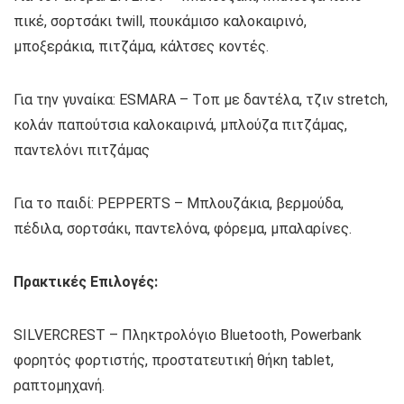
πικέ, σορτσάκι twill, πουκάμισο καλοκαιρινό,
μποξεράκια, πιτζάμα, κάλτσες κοντές.
Για την γυναίκα: ESMARA – Tοπ με δαντέλα, τζιν stretch,
κολάν παπούτσια καλοκαιρινά, μπλούζα πιτζάμας,
παντελόνι πιτζάμας
Για το παιδί: PEPPERTS – Μπλουζάκια, βερμούδα,
πέδιλα, σορτσάκι, παντελόνα, φόρεμα, μπαλαρίνες.
Πρακτικές Επιλογές:
SILVERCREST – Πληκτρολόγιο Bluetooth, Powerbank
φορητός φορτιστής, προστατευτική θήκη tablet,
ραπτομηχανή.