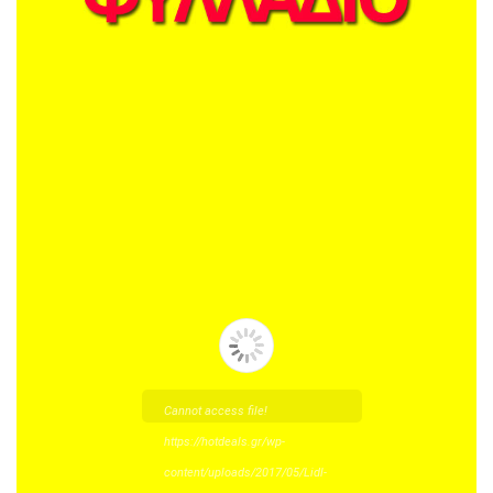
Cannot access file!
https://hotdeals.gr/wp-
content/uploads/2017/05/Lidl-