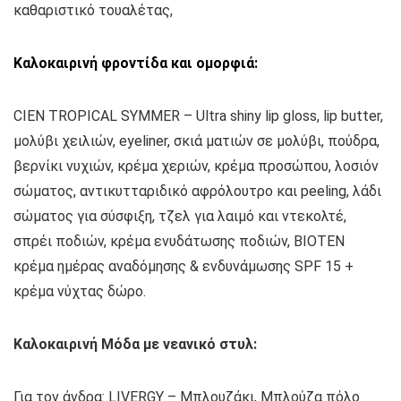
καθαριστικό τουαλέτας,
Καλοκαιρινή φροντίδα και ομορφιά:
CIEN TROPICAL SYMMER – Ultra shiny lip gloss, lip butter,
μολύβι χειλιών, eyeliner, σκιά ματιών σε μολύβι, πούδρα,
βερνίκι νυχιών, κρέμα χεριών, κρέμα προσώπου, λοσιόν
σώματος, αντικυτταριδικό αφρόλουτρο και peeling, λάδι
σώματος για σύσφιξη, τζελ για λαιμό και ντεκολτέ,
σπρέι ποδιών, κρέμα ενυδάτωσης ποδιών, BIOTEN
κρέμα ημέρας αναδόμησης & ενδυνάμωσης SPF 15 +
κρέμα νύχτας δώρο.
Καλοκαιρινή Μόδα με νεανικό στυλ:
Για τον άνδρα: LIVERGY – Μπλουζάκι, Μπλούζα πόλο