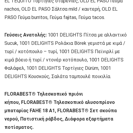
EL TEQUITO Τορτίγιες σταρένιες, OLD EL PASO Γεύμα
nachos, OLD EL PASO Σάλτσα mild / καυτερή, OLD EL
PASO Γεύμα burritos, Γεύμα fajitas, Γεύμα tacos.
Γεύσεις Ανατολής:
1001 DELIGHTS Πίτσα με αλλαντικό
Sucuk, 1001 DELIGHTS Ρολάκια Börek γεμιστά με κιμά /
τυρί / κοτόπουλο – τυρί, 1001 DELIGHTS Πεϊνιρλί με
κιμά βόειο ή τυρί / ντονέρ κοτόπουλο, 1001 DELIGHTS
Φαλάφελ, 1001 DELIGHTS Τορτίγιες Dürüm, 1001
DELIGHTS Κουσκούς, Σαλάτα ταμπουλέ ποικιλία.
FLORABEST® Τηλεσκοπικό πριόνι
κήπου, FLORABEST® Τηλεσκοπικό αλυσοπρίονο
μπαταρίας FAHE 18 A1, FLORABEST® Σετ σκούπα
νερού, Ποτιστική ράβδος, Διάφορα εξαρτήματα
ποτίσματος.