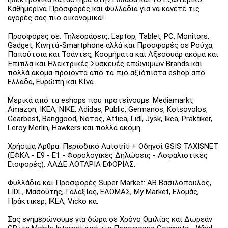
Καθημερινά Προσφορές και Φυλλάδια για να κάνετε τις
αγορές σας πιο οικονομικά!
Προσφορές σε: Τηλεοράσεις, Laptop, Tablet, PC, Monitors,
Gadget, Κινητά-Smartphone αλλά και Προσφορές σε Ρούχα,
Παπούτσια και Τσάντες, Κοσμήματα και Αξεσουάρ ακόμα και
Έπιπλα και Ηλεκτρικές Συσκευές επώνυμων Brands και
πολλά ακόμα προϊόντα από τα πιο αξιόπιστα eshop από
Ελλάδα, Ευρώπη και Κίνα.
Μερικά από τα eshops που προτείνουμε: Mediamarkt,
Amazon, IKEA, NIKE, Adidas, Public, Germanos, Kotsovolos,
Gearbest, Banggood, Νοτος, Attica, Lidl, Jysk, Ikea, Praktiker,
Leroy Merlin, Hawkers και πολλά ακόμη.
Χρήσιμα Άρθρα: Περιοδικό Autotriti + Οδηγοί GSIS TAXISNET
(ΕΦΚΑ - Ε9 - Ε1 - Φορολογικές Δηλώσεις - Ασφαλιστικές
Εισφορές). ΑΑΔΕ ΛΟΤΑΡΙΑ ΕΦΟΡΙΑΣ.
Φυλλάδια και Προσφορές Super Market: ΑΒ Βασιλόπουλος,
LIDL, Μασούτης, Γαλαξίας, ΕΛΟΜΑΣ, My Market, Ελομάς,
Πράκτικερ, ΙΚΕΑ, Vicko κα.
Σας ενημερώνουμε για δώρα σε Χρόνο Ομιλίας και Δωρεάν