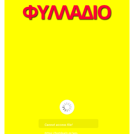
Cannot access file!
https://hotdeals.gr/wp-