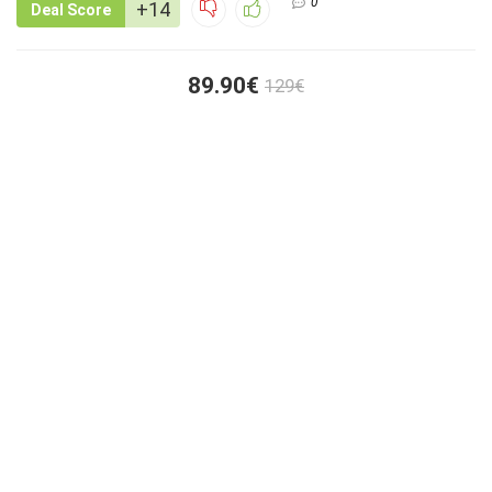
0
+14
Deal Score
89.90€
129€