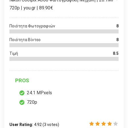
720p | you.gr | 89.90€
Ποιότητα Φωτογραφιών
8
Ποιότητα Βίντεο
8
Τιμή
8.5
PROS
24.1 MPxels
720p
User Rating:
4.92
(
3
votes)