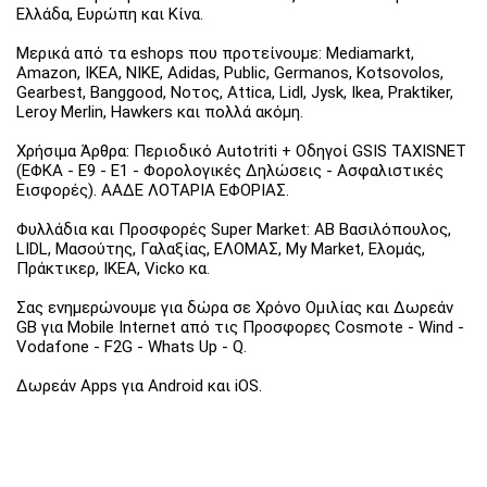
Ελλάδα, Ευρώπη και Κίνα.
Μερικά από τα eshops που προτείνουμε: Mediamarkt,
Amazon, IKEA, NIKE, Adidas, Public, Germanos, Kotsovolos,
Gearbest, Banggood, Νοτος, Attica, Lidl, Jysk, Ikea, Praktiker,
Leroy Merlin, Hawkers και πολλά ακόμη.
Χρήσιμα Άρθρα: Περιοδικό Autotriti + Οδηγοί GSIS TAXISNET
(ΕΦΚΑ - Ε9 - Ε1 - Φορολογικές Δηλώσεις - Ασφαλιστικές
Εισφορές). ΑΑΔΕ ΛΟΤΑΡΙΑ ΕΦΟΡΙΑΣ.
Φυλλάδια και Προσφορές Super Market: ΑΒ Βασιλόπουλος,
LIDL, Μασούτης, Γαλαξίας, ΕΛΟΜΑΣ, My Market, Ελομάς,
Πράκτικερ, ΙΚΕΑ, Vicko κα.
Σας ενημερώνουμε για δώρα σε Χρόνο Ομιλίας και Δωρεάν
GB για Mobile Internet από τις Προσφορες Cosmote - Wind -
Vodafone - F2G - Whats Up - Q.
Δωρεάν Apps για Android και iOS.