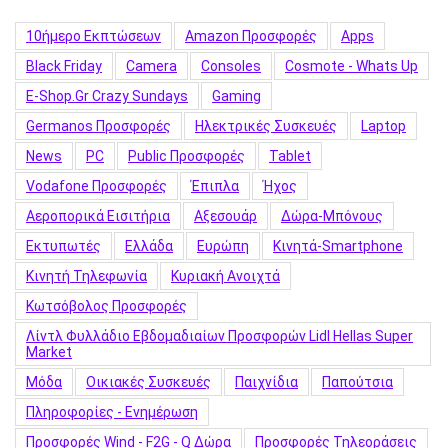
10ήμερο Εκπτώσεων
Amazon Προσφορές
Apps
Black Friday
Camera
Consoles
Cosmote - Whats Up
E-Shop.gr Crazy Sundays
Gaming
Germanos Προσφορές
Hλεκτρικές Συσκευές
Laptop
News
PC
Public Προσφορές
Tablet
Vodafone Προσφορές
Έπιπλα
Ήχος
Αεροπορικά Εισιτήρια
Αξεσουάρ
Δώρα-Μπόνους
Εκτυπωτές
Ελλάδα
Ευρώπη
Κινητά-Smartphone
Κινητή Τηλεφωνία
Κυριακή Ανοιχτά
Κωτσόβολος Προσφορές
Λίντλ Φυλλάδιο Εβδομαδιαίων Προσφορών Lidl Hellas Super
Market
Μόδα
Οικιακές Συσκευές
Παιχνίδια
Παπούτσια
Πληροφορίες - Ενημέρωση
Προσφορές Wind - F2G - Q Δώρα
Προσφορές Τηλεοράσεις