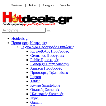
Facebook
Twitter
Instagram
Youtube
Hotdeals.gr
Προσφορές Κατηγορίες
Τεχνολογία Προσφορές Εκπτώσεις
Κωτσόβολος Προσφορές
Germanos Προσφορές
Public Προσφορές
E-shop.gr Crazy Sundays
Amazon Προσφορές
Προσφορές Τηλεοράσεις
Laptop
Tablet
Κινητά-Smartphone
Οικιακές Συσκευές
Hλεκτρικές Συσκευές
Ήχος
Gaming