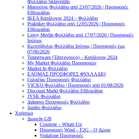
Φυλλάδιο Sklavenitis
Μασούτης Φυλλάδιο από 23/07/2026 | Προσφορές
Εβδομάδας
ΙΚΕΑ Κατάλογος 2024 – Φυλλάδιο
Praktiker Φυλλάδιο από 12/05/2026 | Προσφορές
Εβδομάδας
Leroy Merlin Φυλλάδιο από 17/07/2026 | Προσφορές
Ιούλιος
Κωτσόβολος Φυλλάδιο Ιούνιος | Προσφορές έως
07/06/2026
Tupperware (Τάπεργουερ) – Κατάλογος 2024
My Market Φυλλάδιο Προσφορών
Market In Φυλλάδιο
ΕΛΟΜΑΣ ΠΡΟΣΦΟΡΕΣ ΦΥΛΛΑΔΙΟ
Γαλαξίας Προσφορές Φυλλάδιο
VICKO Φυλλάδιο | Προσφορές από 01/08/2026
Discount Markt Φυλλάδιο Εβδομάδας
JYSK Φυλλάδιο
Διάφανο Προσφορές Φυλλάδιο
Jumbo Φυλλάδιο
Χρήσιμα
Δωρεάν GB
Cosmote – Whats Up
Προσφορές Wind – F2G – Q Δώρα
Vodafone Προσφορές