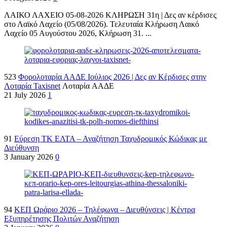
ΛΑΙΚΟ ΛΑΧΕΙΟ 05-08-2026 ΚΛΗΡΩΣΗ 31η | Δες αν κέρδισες
στο Λαϊκό Λαχείο (05/08/2026). Τελευταία Κλήρωση Λαικό
Λαχείο 05 Αυγούστου 2026, Κλήρωση 31. ...
523
Φορολοταρία ΑΑΔΕ Ιούλιος 2026 | Δες αν Κέρδισες στην
Λοταρία Taxisnet
Λοταρία AΑΔΕ
21 July 2026
1
91
Εύρεση ΤΚ ΕΛΤΑ – Αναζήτηση Ταχυδρομικός Κώδικας με
Διεύθυνση
3 January 2026
0
94
ΚΕΠ Ωράριο 2026 – Τηλέφωνα – Διευθύνσεις | Κέντρα
Εξυπηρέτησης Πολιτών Αναζήτηση