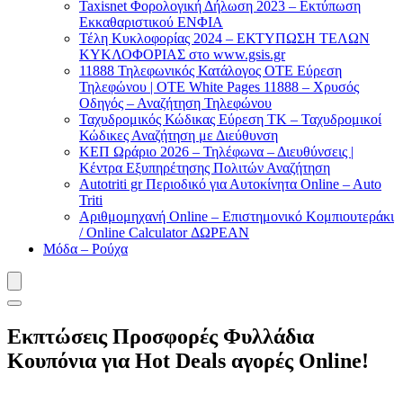
Taxisnet Φορολογική Δήλωση 2023 – Εκτύπωση
Εκκαθαριστικού EΝΦΙΑ
Τέλη Kυκλοφορίας 2024 – ΕΚΤΥΠΩΣΗ ΤΕΛΩΝ
ΚΥΚΛΟΦΟΡΙΑΣ στο www.gsis.gr
11888 Τηλεφωνικός Κατάλογος ΟΤΕ Εύρεση
Τηλεφώνου | OTE White Pages 11888 – Χρυσός
Οδηγός – Αναζήτηση Τηλεφώνου
Ταχυδρομικός Κώδικας Εύρεση ΤΚ – Ταχυδρομικοί
Κώδικες Αναζήτηση με Διεύθυνση
ΚΕΠ Ωράριο 2026 – Τηλέφωνα – Διευθύνσεις |
Κέντρα Εξυπηρέτησης Πολιτών Αναζήτηση
Autotriti gr Περιοδικό για Αυτοκίνητα Online – Auto
Triti
Αριθμομηχανή Online – Επιστημονικό Κομπιουτεράκι
/ Online Calculator ΔΩΡΕΑΝ
Μόδα – Ρούχα
Εκπτώσεις Προσφορές Φυλλάδια
Κουπόνια για Hot Deals αγορές Online!