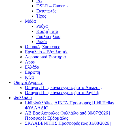
PC
DSLR – Cameras
Εκτυπωτές
Ήχος
Μόδα
Ρούχα
Κοσμήματα
Γυαλιά ηλίου
Ρολόι
Οικιακές Συσκευές
Εργαλεία – Εξοπλισμός
Αεροπορικά Εισιτήρια
Apps
Ελλάδα
Ευρώπη
Κίνα
Οδηγοί Αγορών
Οδηγός: Πως κάνω εγγραφή στο Amazon;
Οδηγός: Πως κάνω εγγραφή στο PayPal;
Φυλλάδια
Lidl Φυλλάδιο | ΛΙΝΤΛ Προσφορές | Lidl Hellas
ΦΥΛΛΑΔΙΟ
AB Βασιλόπουλος Φυλλάδιο από 30/07/2026 |
Προσφορές Εβδομάδας
ΣΚΛΑΒΕΝΙΤΗΣ Προσφορές έως 31/08/2026 |