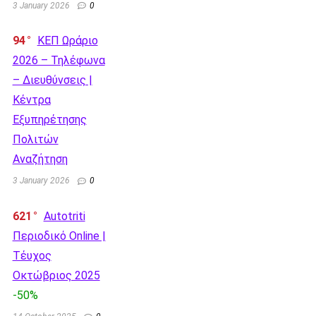
3 January 2026
0
94
ΚΕΠ Ωράριο
2026 – Τηλέφωνα
– Διευθύνσεις |
Κέντρα
Εξυπηρέτησης
Πολιτών
Αναζήτηση
3 January 2026
0
621
Autotriti
Περιοδικό Online |
Τέυχος
Οκτώβριος 2025
-50%