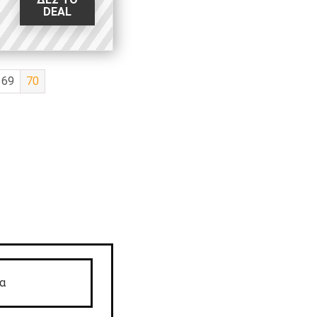
DEAL
69
70
α