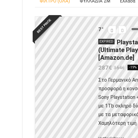
ΦΙΛΤΡΟ (ΟΛΑ)
ΦΥΛΛΑΔΙΑ ΣΜ
Ελλάδα
BEST PRICE
7
Playsta
EXPIRED
(Ultimate Play
[Amazon.de]
287€
354€
-19%
Στο Γερμανικό A
προσφορά η κονσ
Sony Playstation 
με 1Tb σκληρό δί
με τα μεταφορικά
Χαμηλότερη τιμή .