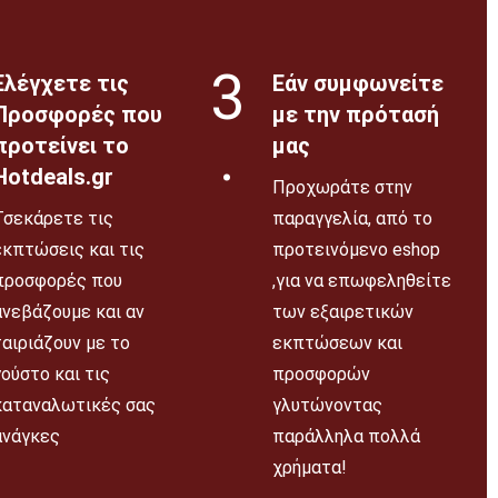
3
Ελέγχετε τις
Εάν συμφωνείτε
Προσφορές που
με την πρότασή
.
προτείνει το
μας
Hotdeals.gr
Προχωράτε στην
Τσεκάρετε τις
παραγγελία, από το
εκπτώσεις και τις
προτεινόμενο eshop
προσφορές που
,για να επωφεληθείτε
ανεβάζουμε και αν
των εξαιρετικών
ταιριάζουν με το
εκπτώσεων και
γούστο και τις
προσφορών
καταναλωτικές σας
γλυτώνοντας
ανάγκες
παράλληλα πολλά
χρήματα!