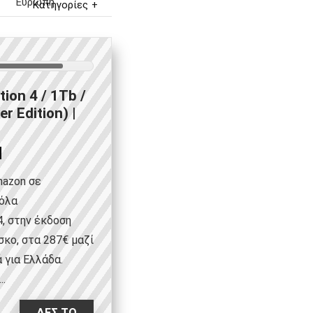
Ευρώπη
Κατηγορίες
tion 4 / 1Tb /
er Edition) |
mazon σε
όλα
4, στην έκδοση
σκο, στα 287€ μαζί
 για Ελλάδα.
..
ΔΕΣ ΤΟ