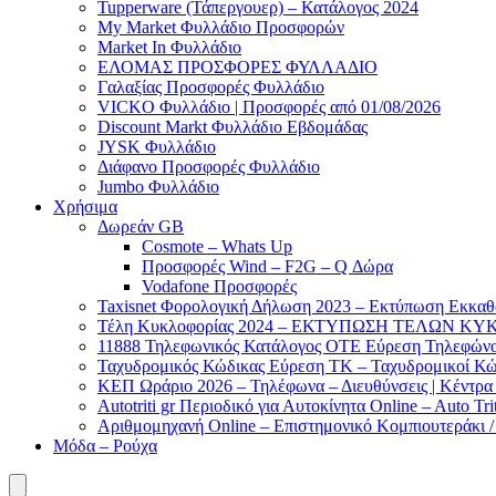
Tupperware (Τάπεργουερ) – Κατάλογος 2024
My Market Φυλλάδιο Προσφορών
Market In Φυλλάδιο
ΕΛΟΜΑΣ ΠΡΟΣΦΟΡΕΣ ΦΥΛΛΑΔΙΟ
Γαλαξίας Προσφορές Φυλλάδιο
VICKO Φυλλάδιο | Προσφορές από 01/08/2026
Discount Markt Φυλλάδιο Εβδομάδας
JYSK Φυλλάδιο
Διάφανο Προσφορές Φυλλάδιο
Jumbo Φυλλάδιο
Χρήσιμα
Δωρεάν GB
Cosmote – Whats Up
Προσφορές Wind – F2G – Q Δώρα
Vodafone Προσφορές
Taxisnet Φορολογική Δήλωση 2023 – Εκτύπωση Εκκα
Τέλη Kυκλοφορίας 2024 – ΕΚΤΥΠΩΣΗ ΤΕΛΩΝ ΚΥΚ
11888 Τηλεφωνικός Κατάλογος ΟΤΕ Εύρεση Τηλεφώνου
Ταχυδρομικός Κώδικας Εύρεση ΤΚ – Ταχυδρομικοί Κώ
ΚΕΠ Ωράριο 2026 – Τηλέφωνα – Διευθύνσεις | Κέντρ
Autotriti gr Περιοδικό για Αυτοκίνητα Online – Auto Trit
Αριθμομηχανή Online – Επιστημονικό Κομπιουτεράκι 
Μόδα – Ρούχα