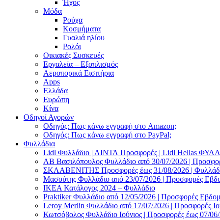
Ήχος
Μόδα
Ρούχα
Κοσμήματα
Γυαλιά ηλίου
Ρολόι
Οικιακές Συσκευές
Εργαλεία – Εξοπλισμός
Αεροπορικά Εισιτήρια
Apps
Ελλάδα
Ευρώπη
Κίνα
Οδηγοί Αγορών
Οδηγός: Πως κάνω εγγραφή στο Amazon;
Οδηγός: Πως κάνω εγγραφή στο PayPal;
Φυλλάδια
Lidl Φυλλάδιο | ΛΙΝΤΛ Προσφορές | Lidl Hellas ΦΥ
AB Βασιλόπουλος Φυλλάδιο από 30/07/2026 | Προσφο
ΣΚΛΑΒΕΝΙΤΗΣ Προσφορές έως 31/08/2026 | Φυλλάδιο
Μασούτης Φυλλάδιο από 23/07/2026 | Προσφορές Εβδ
ΙΚΕΑ Κατάλογος 2024 – Φυλλάδιο
Praktiker Φυλλάδιο από 12/05/2026 | Προσφορές Εβδο
Leroy Merlin Φυλλάδιο από 17/07/2026 | Προσφορές Ιο
Κωτσόβολος Φυλλάδιο Ιούνιος | Προσφορές έως 07/06