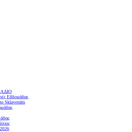
ΛΛΑΔΙΟ
ρές Εβδομάδας
 Sklavenitis
ομάδας
μάδας
ύλιος
/2026