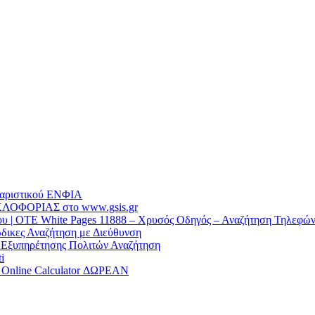
θαριστικού EΝΦΙΑ
ΛΟΦΟΡΙΑΣ στο www.gsis.gr
 | OTE White Pages 11888 – Χρυσός Οδηγός – Αναζήτηση Τηλεφώ
δικες Αναζήτηση με Διεύθυνση
α Εξυπηρέτησης Πολιτών Αναζήτηση
i
/ Online Calculator ΔΩΡΕΑΝ