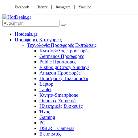
Facebook
Twitter
Instagram
Youtube
Hotdeals.gr
Προσφορές Κατηγορίες
Τεχνολογία Προσφορές Εκπτώσεις
Κωτσόβολος Προσφορές
Germanos Προσφορές
Public Προσφορές
E-shop.gr Crazy Sundays
Amazon Προσφορές
Προσφορές Τηλεοράσεις
Laptop
Tablet
Κινητά-Smartphone
Οικιακές Συσκευές
Hλεκτρικές Συσκευές
Ήχος
Gaming
PC
DSLR – Cameras
Εκτυπωτές