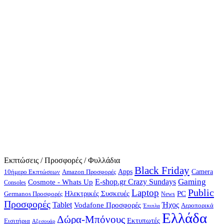
Εκπτώσεις / Προσφορές / Φυλλάδια
Black Friday
10ήμερο Εκπτώσεων
Apps
Camera
Amazon Προσφορές
Gaming
E-shop.gr Crazy Sundays
Cosmote - Whats Up
Consoles
Public
Laptop
Hλεκτρικές Συσκευές
PC
Germanos Προσφορές
News
Προσφορές
Ήχος
Tablet
Vodafone Προσφορές
Αεροπορικά
Έπιπλα
Ελλάδα
Δώρα-Μπόνους
Εκτυπωτές
Εισιτήρια
Αξεσουάρ