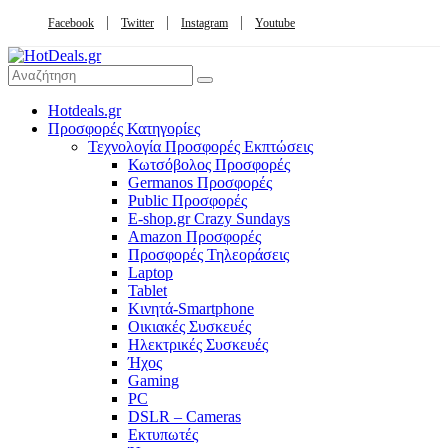
Facebook
Twitter
Instagram
Youtube
Hotdeals.gr
Προσφορές Κατηγορίες
Τεχνολογία Προσφορές Εκπτώσεις
Κωτσόβολος Προσφορές
Germanos Προσφορές
Public Προσφορές
E-shop.gr Crazy Sundays
Amazon Προσφορές
Προσφορές Τηλεοράσεις
Laptop
Tablet
Κινητά-Smartphone
Οικιακές Συσκευές
Hλεκτρικές Συσκευές
Ήχος
Gaming
PC
DSLR – Cameras
Εκτυπωτές