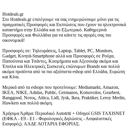
Hotdeals.gr
Στο Hotdeals.gr επιλέγουμε να σας ενημερώνουμε μόνο για τις
πραγματικές Προσφορές και Εκπτώσεις που έχουν τα ηλεκτρονικά
καταστήμα στην Ελλάδα και το Εξωτερικό. Καθημερινά
Προσφορές και Φυλλάδια για να κάνετε τις αγορές σας πιο
οικονομικά!
Προσφορές σε: Τηλεοράσεις, Laptop, Tablet, PC, Monitors,
Gadget, Κινητά-Smartphone αλλά και Προσφορές σε Ρούχα,
Παπούτσια και Τσάντες, Κοσμήματα και Αξεσουάρ ακόμα και
Έπιπλα και Ηλεκτρικές Συσκευές επώνυμων Brands και πολλά
ακόμα προϊόντα από τα πιο αξιόπιστα eshop από Ελλάδα, Ευρώπη
και Κίνα.
Μερικά από τα eshops που προτείνουμε: Mediamarkt, Amazon,
IKEA, NIKE, Adidas, Public, Germanos, Kotsovolos, Gearbest,
Banggood, Νοτος, Attica, Lidl, Jysk, Ikea, Praktiker, Leroy Merlin,
Hawkers και πολλά ακόμη.
Χρήσιμα Άρθρα: Περιοδικό Autotriti + Οδηγοί GSIS TAXISNET
(ΕΦΚΑ - Ε9 - Ε1 - Φορολογικές Δηλώσεις - Ασφαλιστικές
Εισφορές). ΑΑΔΕ ΛΟΤΑΡΙΑ ΕΦΟΡΙΑΣ.