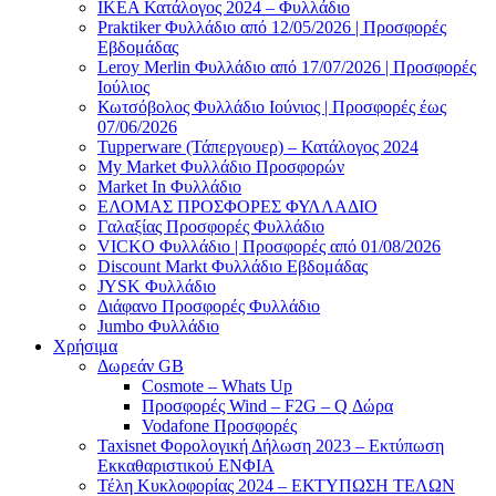
ΙΚΕΑ Κατάλογος 2024 – Φυλλάδιο
Praktiker Φυλλάδιο από 12/05/2026 | Προσφορές
Εβδομάδας
Leroy Merlin Φυλλάδιο από 17/07/2026 | Προσφορές
Ιούλιος
Κωτσόβολος Φυλλάδιο Ιούνιος | Προσφορές έως
07/06/2026
Tupperware (Τάπεργουερ) – Κατάλογος 2024
My Market Φυλλάδιο Προσφορών
Market In Φυλλάδιο
ΕΛΟΜΑΣ ΠΡΟΣΦΟΡΕΣ ΦΥΛΛΑΔΙΟ
Γαλαξίας Προσφορές Φυλλάδιο
VICKO Φυλλάδιο | Προσφορές από 01/08/2026
Discount Markt Φυλλάδιο Εβδομάδας
JYSK Φυλλάδιο
Διάφανο Προσφορές Φυλλάδιο
Jumbo Φυλλάδιο
Χρήσιμα
Δωρεάν GB
Cosmote – Whats Up
Προσφορές Wind – F2G – Q Δώρα
Vodafone Προσφορές
Taxisnet Φορολογική Δήλωση 2023 – Εκτύπωση
Εκκαθαριστικού EΝΦΙΑ
Τέλη Kυκλοφορίας 2024 – ΕΚΤΥΠΩΣΗ ΤΕΛΩΝ