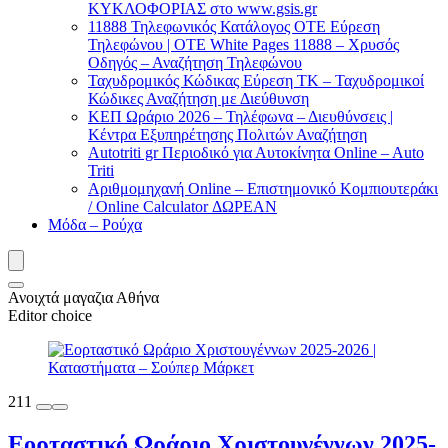
ΚΥΚΛΟΦΟΡΙΑΣ στο www.gsis.gr
11888 Τηλεφωνικός Κατάλογος ΟΤΕ Εύρεση
Τηλεφώνου | OTE White Pages 11888 – Χρυσός
Οδηγός – Αναζήτηση Τηλεφώνου
Ταχυδρομικός Κώδικας Εύρεση ΤΚ – Ταχυδρομικοί
Κώδικες Αναζήτηση με Διεύθυνση
ΚΕΠ Ωράριο 2026 – Τηλέφωνα – Διευθύνσεις |
Κέντρα Εξυπηρέτησης Πολιτών Αναζήτηση
Autotriti gr Περιοδικό για Αυτοκίνητα Online – Auto
Triti
Αριθμομηχανή Online – Επιστημονικό Κομπιουτεράκι
/ Online Calculator ΔΩΡΕΑΝ
Μόδα – Ρούχα
Ανοιχτά μαγαζια Αθήνα
Editor choice
211
Εορταστικό Ωράριο Χριστουγέννων 2025-