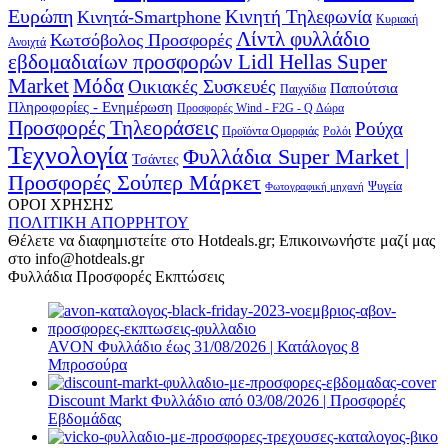
Ευρώπη
Κινητή Τηλεφωνία
Κινητά-Smartphone
Κυριακή
Λίντλ φυλλάδιο
Κωτσόβολος Προσφορές
Ανοιχτά
εβδομαδιαίων προσφορών Lidl Hellas Super
Μόδα
Market
Οικιακές Συσκευές
Παπούτσια
Παιχνίδια
Πληροφορίες - Ενημέρωση
Προσφορές Wind - F2G - Q Δώρα
Προσφορές Τηλεοράσεις
Ρούχα
Προϊόντα Ομορφιάς
Ρολόι
Τεχνολογία
Φυλλάδια Super Market |
Τσάντες
Προσφορές Σούπερ Μάρκετ
Φωτογραφική μηχανή
Ψυγεία
ΟΡΟΙ ΧΡΗΣΗΣ
ΠΟΛΙΤΙΚΗ ΑΠΟΡΡΗΤΟΥ
Θέλετε να διαφημιστείτε στο Hotdeals.gr; Επικοινωνήστε μαζί μας
στο info@hotdeals.gr
Φυλλάδια Προσφορές Εκπτώσεις
AVON Φυλλάδιο έως 31/08/2026 | Κατάλογος 8
Μπροσούρα
Discount Markt Φυλλάδιο από 03/08/2026 | Προσφορές
Εβδομάδας