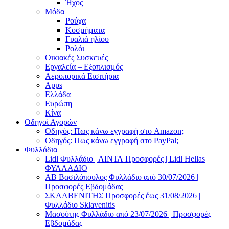
Ήχος
Μόδα
Ρούχα
Κοσμήματα
Γυαλιά ηλίου
Ρολόι
Οικιακές Συσκευές
Εργαλεία – Εξοπλισμός
Αεροπορικά Εισιτήρια
Apps
Ελλάδα
Ευρώπη
Κίνα
Οδηγοί Αγορών
Οδηγός: Πως κάνω εγγραφή στο Amazon;
Οδηγός: Πως κάνω εγγραφή στο PayPal;
Φυλλάδια
Lidl Φυλλάδιο | ΛΙΝΤΛ Προσφορές | Lidl Hellas
ΦΥΛΛΑΔΙΟ
AB Βασιλόπουλος Φυλλάδιο από 30/07/2026 |
Προσφορές Εβδομάδας
ΣΚΛΑΒΕΝΙΤΗΣ Προσφορές έως 31/08/2026 |
Φυλλάδιο Sklavenitis
Μασούτης Φυλλάδιο από 23/07/2026 | Προσφορές
Εβδομάδας