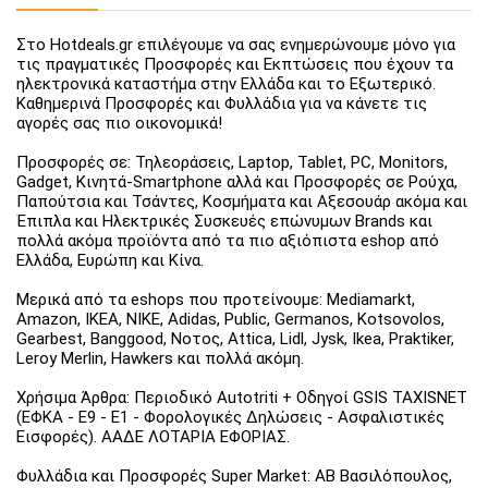
Στο Hotdeals.gr επιλέγουμε να σας ενημερώνουμε μόνο για
τις πραγματικές Προσφορές και Εκπτώσεις που έχουν τα
ηλεκτρονικά καταστήμα στην Ελλάδα και το Εξωτερικό.
Καθημερινά Προσφορές και Φυλλάδια για να κάνετε τις
αγορές σας πιο οικονομικά!
Προσφορές σε: Τηλεοράσεις, Laptop, Tablet, PC, Monitors,
Gadget, Κινητά-Smartphone αλλά και Προσφορές σε Ρούχα,
Παπούτσια και Τσάντες, Κοσμήματα και Αξεσουάρ ακόμα και
Έπιπλα και Ηλεκτρικές Συσκευές επώνυμων Brands και
πολλά ακόμα προϊόντα από τα πιο αξιόπιστα eshop από
Ελλάδα, Ευρώπη και Κίνα.
Μερικά από τα eshops που προτείνουμε: Mediamarkt,
Amazon, IKEA, NIKE, Adidas, Public, Germanos, Kotsovolos,
Gearbest, Banggood, Νοτος, Attica, Lidl, Jysk, Ikea, Praktiker,
Leroy Merlin, Hawkers και πολλά ακόμη.
Χρήσιμα Άρθρα: Περιοδικό Autotriti + Οδηγοί GSIS TAXISNET
(ΕΦΚΑ - Ε9 - Ε1 - Φορολογικές Δηλώσεις - Ασφαλιστικές
Εισφορές). ΑΑΔΕ ΛΟΤΑΡΙΑ ΕΦΟΡΙΑΣ.
Φυλλάδια και Προσφορές Super Market: ΑΒ Βασιλόπουλος,