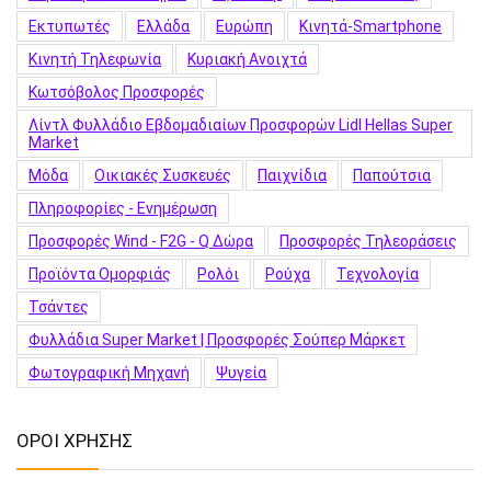
Εκτυπωτές
Ελλάδα
Ευρώπη
Κινητά-Smartphone
Κινητή Τηλεφωνία
Κυριακή Ανοιχτά
Κωτσόβολος Προσφορές
Λίντλ Φυλλάδιο Εβδομαδιαίων Προσφορών Lidl Hellas Super
Market
Μόδα
Οικιακές Συσκευές
Παιχνίδια
Παπούτσια
Πληροφορίες - Ενημέρωση
Προσφορές Wind - F2G - Q Δώρα
Προσφορές Τηλεοράσεις
Προϊόντα Ομορφιάς
Ρολόι
Ρούχα
Τεχνολογία
Τσάντες
Φυλλάδια Super Market | Προσφορές Σούπερ Μάρκετ
Φωτογραφική Μηχανή
Ψυγεία
ΟΡΟΙ ΧΡΗΣΗΣ