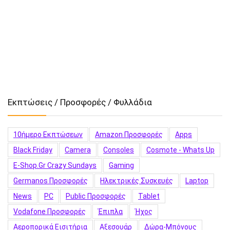
Εκπτώσεις / Προσφορές / Φυλλάδια
10ήμερο Εκπτώσεων
Amazon Προσφορές
Apps
Black Friday
Camera
Consoles
Cosmote - Whats Up
E-Shop.gr Crazy Sundays
Gaming
Germanos Προσφορές
Hλεκτρικές Συσκευές
Laptop
News
PC
Public Προσφορές
Tablet
Vodafone Προσφορές
Έπιπλα
Ήχος
Αεροπορικά Εισιτήρια
Αξεσουάρ
Δώρα-Μπόνους