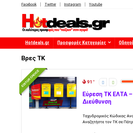
Facebook
Twitter
Instagram
Youtube
Hotdeals.gr
Προσφορές Κατηγορίες
Οδηγο
Βρες ΤΚ
EDITOR CHOICE
91
Εύρεση ΤΚ ΕΛΤΑ –
Διεύθυνση
Ταχυδρομικός Κώδικας Αναζ
Αναζητήστε τον ΤΚ σε Πάτρα