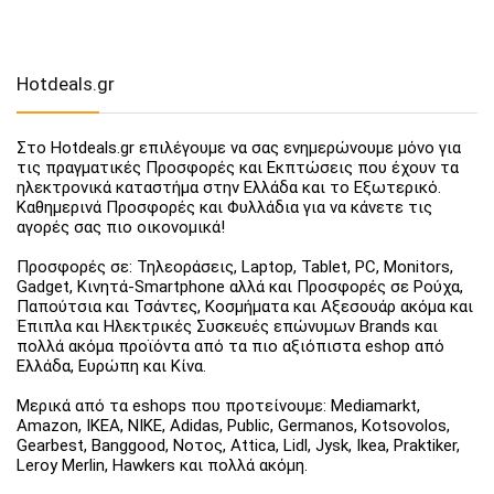
Hotdeals.gr
Στο Hotdeals.gr επιλέγουμε να σας ενημερώνουμε μόνο για
τις πραγματικές Προσφορές και Εκπτώσεις που έχουν τα
ηλεκτρονικά καταστήμα στην Ελλάδα και το Εξωτερικό.
Καθημερινά Προσφορές και Φυλλάδια για να κάνετε τις
αγορές σας πιο οικονομικά!
Προσφορές σε: Τηλεοράσεις, Laptop, Tablet, PC, Monitors,
Gadget, Κινητά-Smartphone αλλά και Προσφορές σε Ρούχα,
Παπούτσια και Τσάντες, Κοσμήματα και Αξεσουάρ ακόμα και
Έπιπλα και Ηλεκτρικές Συσκευές επώνυμων Brands και
πολλά ακόμα προϊόντα από τα πιο αξιόπιστα eshop από
Ελλάδα, Ευρώπη και Κίνα.
Μερικά από τα eshops που προτείνουμε: Mediamarkt,
Amazon, IKEA, NIKE, Adidas, Public, Germanos, Kotsovolos,
Gearbest, Banggood, Νοτος, Attica, Lidl, Jysk, Ikea, Praktiker,
Leroy Merlin, Hawkers και πολλά ακόμη.