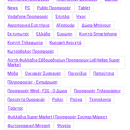
News
PC
Public Προσφορές
Tablet
Vodafone Προσφορές
Έπιπλα
Ήχος
Αεροπορικά Εισιτήρια
Αξεσουάρ
Δώρα-Μπόνους
Εκτυπωτές
Ελλάδα
Ευρώπη
Κινητά-Smartphone
Κινητή Τηλεφωνία
Κυριακή Ανοιχτά
Κωτσόβολος Προσφορές
Λίντλ Φυλλάδιο Εβδομαδιαίων Προσφορών Lidl Hellas Super
Market
Μόδα
Οικιακές Συσκευές
Παιχνίδια
Παπούτσια
Πληροφορίες - Ενημέρωση
Προσφορές Wind - F2G - Q Δώρα
Προσφορές Τηλεοράσεις
Προϊόντα Ομορφιάς
Ρολόι
Ρούχα
Τεχνολογία
Τσάντες
Φυλλάδια Super Market | Προσφορές Σούπερ Μάρκετ
Φωτογραφική Μηχανή
Ψυγεία