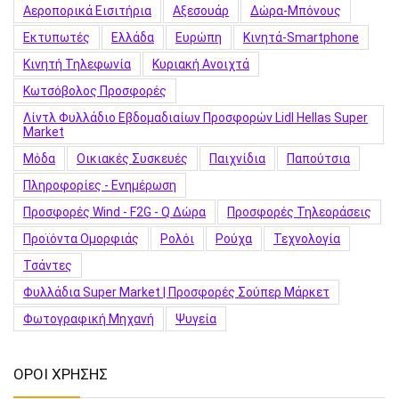
Αεροπορικά Εισιτήρια
Αξεσουάρ
Δώρα-Μπόνους
Εκτυπωτές
Ελλάδα
Ευρώπη
Κινητά-Smartphone
Κινητή Τηλεφωνία
Κυριακή Ανοιχτά
Κωτσόβολος Προσφορές
Λίντλ Φυλλάδιο Εβδομαδιαίων Προσφορών Lidl Hellas Super
Market
Μόδα
Οικιακές Συσκευές
Παιχνίδια
Παπούτσια
Πληροφορίες - Ενημέρωση
Προσφορές Wind - F2G - Q Δώρα
Προσφορές Τηλεοράσεις
Προϊόντα Ομορφιάς
Ρολόι
Ρούχα
Τεχνολογία
Τσάντες
Φυλλάδια Super Market | Προσφορές Σούπερ Μάρκετ
Φωτογραφική Μηχανή
Ψυγεία
ΟΡΟΙ ΧΡΗΣΗΣ