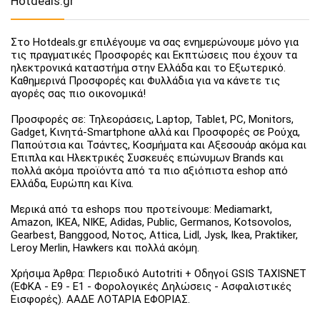
Hotdeals.gr
Στο Hotdeals.gr επιλέγουμε να σας ενημερώνουμε μόνο για
τις πραγματικές Προσφορές και Εκπτώσεις που έχουν τα
ηλεκτρονικά καταστήμα στην Ελλάδα και το Εξωτερικό.
Καθημερινά Προσφορές και Φυλλάδια για να κάνετε τις
αγορές σας πιο οικονομικά!
Προσφορές σε: Τηλεοράσεις, Laptop, Tablet, PC, Monitors,
Gadget, Κινητά-Smartphone αλλά και Προσφορές σε Ρούχα,
Παπούτσια και Τσάντες, Κοσμήματα και Αξεσουάρ ακόμα και
Έπιπλα και Ηλεκτρικές Συσκευές επώνυμων Brands και
πολλά ακόμα προϊόντα από τα πιο αξιόπιστα eshop από
Ελλάδα, Ευρώπη και Κίνα.
Μερικά από τα eshops που προτείνουμε: Mediamarkt,
Amazon, IKEA, NIKE, Adidas, Public, Germanos, Kotsovolos,
Gearbest, Banggood, Νοτος, Attica, Lidl, Jysk, Ikea, Praktiker,
Leroy Merlin, Hawkers και πολλά ακόμη.
Χρήσιμα Άρθρα: Περιοδικό Autotriti + Οδηγοί GSIS TAXISNET
(ΕΦΚΑ - Ε9 - Ε1 - Φορολογικές Δηλώσεις - Ασφαλιστικές
Εισφορές). ΑΑΔΕ ΛΟΤΑΡΙΑ ΕΦΟΡΙΑΣ.