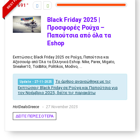
BEST PRICE
691
Black Friday 2025 |
Προσφορές Ρούχα –
Παπούτσια από όλα τα
Εshop
Εκπτώσεις Black Friday 2025 σε Ρούχα, Παπούτσια και
Αξεσουάρ από Όλα τα Ελληνικά Eshop. Nike, Parex, Migato,
Sneaker10, Toi&Moi, Politikos, Modivo, ...
Το άρθρο ανανεώθηκε με τις
Update - 27-11-2025
Εκπτώσεις Black Friday σε Ρούχα και Παπούτσια για
τον Νοέμβριο 2025, δείτε τις παρακάτω
HotDealsGreece
27 November 2025
ΔΕΙΤΕ ΠΕΡΙΣΣΟΤΕΡΑ