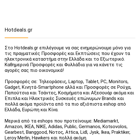
Hotdeals.gr
Στο Hotdeals.gr επιλέγουμε να σας ενημερώνουμε μόνο για
τις πραγματικές Προσφορές και Εκπτώσεις που έχουν τα
ηλεκτρονικά καταστήμα στην Ελλάδα και το Εξωτερικό.
Καθημερινά Προσφορές και Φυλλάδια για να κάνετε τις
αγορές σας πιο οικονομικά!
Προσφορές σε: Τηλεοράσεις, Laptop, Tablet, PC, Monitors,
Gadget, Κινητά-Smartphone αλλά και Προσφορές σε Ρούχα,
Παπούτσια και Τσάντες, Κοσμήματα και Αξεσουάρ ακόμα και
Έπιπλα και Ηλεκτρικές Συσκευές επώνυμων Brands και
πολλά ακόμα προϊόντα από τα πιο αξιόπιστα eshop από
Ελλάδα, Ευρώπη και Κίνα.
Μερικά από τα eshops που προτείνουμε: Mediamarkt,
Amazon, IKEA, NIKE, Adidas, Public, Germanos, Kotsovolos,
Gearbest, Banggood, Νοτος, Attica, Lidl, Jysk, Ikea, Praktiker,
Leroy Merlin, Hawkers και πολλά ακόμη.