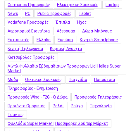
Germanos Προσφορές
Hλεκτρικές Συσκευές
Laptop
News
PC
Public Προσφορές
Tablet
Vodafone Προσφορές
Έπιπλα
Ήχος
Αεροπορικά Εισιτήρια
Αξεσουάρ
Δώρα-Μπόνους
Εκτυπωτές
Ελλάδα
Ευρώπη
Κινητά-Smartphone
Κινητή Τηλεφωνία
Κυριακή Ανοιχτά
Κωτσόβολος Προσφορές
Λίντλ Φυλλάδιο Εβδομαδιαίων Προσφορών Lidl Hellas Super
Market
Μόδα
Οικιακές Συσκευές
Παιχνίδια
Παπούτσια
Πληροφορίες - Ενημέρωση
Προσφορές Wind - F2G - Q Δώρα
Προσφορές Τηλεοράσεις
Προϊόντα Ομορφιάς
Ρολόι
Ρούχα
Τεχνολογία
Τσάντες
Φυλλάδια Super Market | Προσφορές Σούπερ Μάρκετ