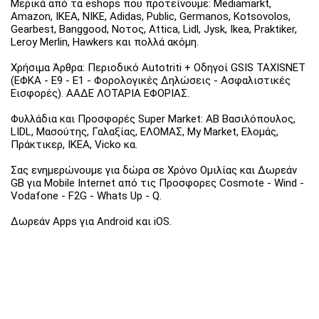
Μερικά από τα eshops που προτείνουμε: Mediamarkt,
Amazon, IKEA, NIKE, Adidas, Public, Germanos, Kotsovolos,
Gearbest, Banggood, Νοτος, Attica, Lidl, Jysk, Ikea, Praktiker,
Leroy Merlin, Hawkers και πολλά ακόμη.
Χρήσιμα Άρθρα: Περιοδικό Autotriti + Οδηγοί GSIS TAXISNET
(ΕΦΚΑ - Ε9 - Ε1 - Φορολογικές Δηλώσεις - Ασφαλιστικές
Εισφορές). ΑΑΔΕ ΛΟΤΑΡΙΑ ΕΦΟΡΙΑΣ.
Φυλλάδια και Προσφορές Super Market: ΑΒ Βασιλόπουλος,
LIDL, Μασούτης, Γαλαξίας, ΕΛΟΜΑΣ, My Market, Ελομάς,
Πράκτικερ, ΙΚΕΑ, Vicko κα.
Σας ενημερώνουμε για δώρα σε Χρόνο Ομιλίας και Δωρεάν
GB για Mobile Internet από τις Προσφορες Cosmote - Wind -
Vodafone - F2G - Whats Up - Q.
Δωρεάν Apps για Android και iOS.