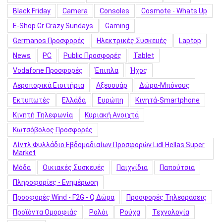
Black Friday
Camera
Consoles
Cosmote - Whats Up
E-Shop.gr Crazy Sundays
Gaming
Germanos Προσφορές
Hλεκτρικές Συσκευές
Laptop
News
PC
Public Προσφορές
Tablet
Vodafone Προσφορές
Έπιπλα
Ήχος
Αεροπορικά Εισιτήρια
Αξεσουάρ
Δώρα-Μπόνους
Εκτυπωτές
Ελλάδα
Ευρώπη
Κινητά-Smartphone
Κινητή Τηλεφωνία
Κυριακή Ανοιχτά
Κωτσόβολος Προσφορές
Λίντλ Φυλλάδιο Εβδομαδιαίων Προσφορών Lidl Hellas Super
Market
Μόδα
Οικιακές Συσκευές
Παιχνίδια
Παπούτσια
Πληροφορίες - Ενημέρωση
Προσφορές Wind - F2G - Q Δώρα
Προσφορές Τηλεοράσεις
Προϊόντα Ομορφιάς
Ρολόι
Ρούχα
Τεχνολογία