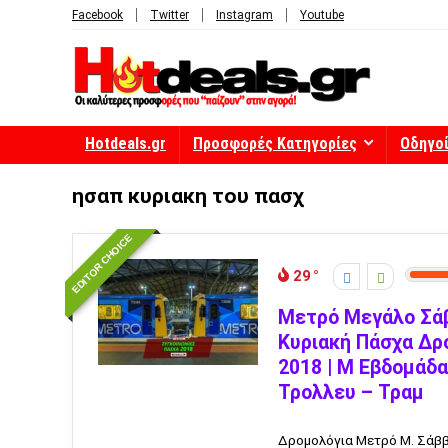
Facebook
Twitter
Instagram
Youtube
Hotdeals.gr
Προσφορές Κατηγορίες
Οδηγο
ησαπ κυριακη του πασχ
EDITOR CHOICE
29
Μετρό Μεγάλο Σάβ
Κυριακή Πάσχα Δρ
2018 | Μ Εβδομάδ
Τρολλευ – Τραμ
Δρομολόγια Μετρό Μ. Σάββα