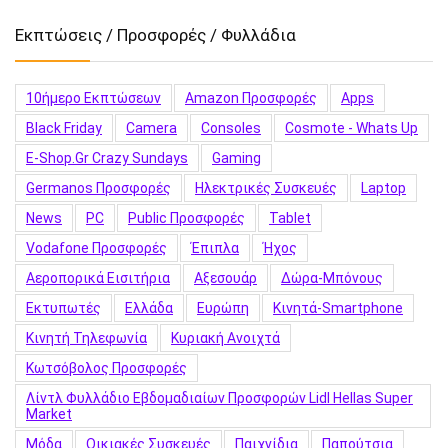
Εκπτώσεις / Προσφορές / Φυλλάδια
10ήμερο Εκπτώσεων
Amazon Προσφορές
Apps
Black Friday
Camera
Consoles
Cosmote - Whats Up
E-Shop.gr Crazy Sundays
Gaming
Germanos Προσφορές
Hλεκτρικές Συσκευές
Laptop
News
PC
Public Προσφορές
Tablet
Vodafone Προσφορές
Έπιπλα
Ήχος
Αεροπορικά Εισιτήρια
Αξεσουάρ
Δώρα-Μπόνους
Εκτυπωτές
Ελλάδα
Ευρώπη
Κινητά-Smartphone
Κινητή Τηλεφωνία
Κυριακή Ανοιχτά
Κωτσόβολος Προσφορές
Λίντλ Φυλλάδιο Εβδομαδιαίων Προσφορών Lidl Hellas Super
Market
Μόδα
Οικιακές Συσκευές
Παιχνίδια
Παπούτσια