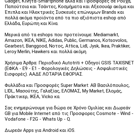
Gadget, Κινητά-Smartphone αλλά και Προσφορές σε Ρούχα,
Παπούτσια και Τσάντες, Κοσμήματα και Αξεσουάρ ακόμα και
Έπιπλα και Ηλεκτρικές Συσκευές επώνυμων Brands και
πολλά ακόμα προϊόντα από τα πιο αξιόπιστα eshop από
Ελλάδα, Ευρώπη και Κίνα.
Μερικά από τα eshops που προτείνουμε: Mediamarkt,
Amazon, IKEA, NIKE, Adidas, Public, Germanos, Kotsovolos,
Gearbest, Banggood, Νοτος, Attica, Lidl, Jysk, Ikea, Praktiker,
Leroy Merlin, Hawkers και πολλά ακόμη.
Χρήσιμα Άρθρα: Περιοδικό Autotriti + Οδηγοί GSIS TAXISNET
(ΕΦΚΑ - Ε9 - Ε1 - Φορολογικές Δηλώσεις - Ασφαλιστικές
Εισφορές). ΑΑΔΕ ΛΟΤΑΡΙΑ ΕΦΟΡΙΑΣ.
Φυλλάδια και Προσφορές Super Market: ΑΒ Βασιλόπουλος,
LIDL, Μασούτης, Γαλαξίας, ΕΛΟΜΑΣ, My Market, Ελομάς,
Πράκτικερ, ΙΚΕΑ, Vicko κα.
Σας ενημερώνουμε για δώρα σε Χρόνο Ομιλίας και Δωρεάν
GB για Mobile Internet από τις Προσφορες Cosmote - Wind -
Vodafone - F2G - Whats Up - Q.
Δωρεάν Apps για Android και iOS.