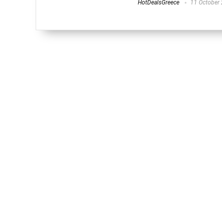
HotDealsGreece
11 October