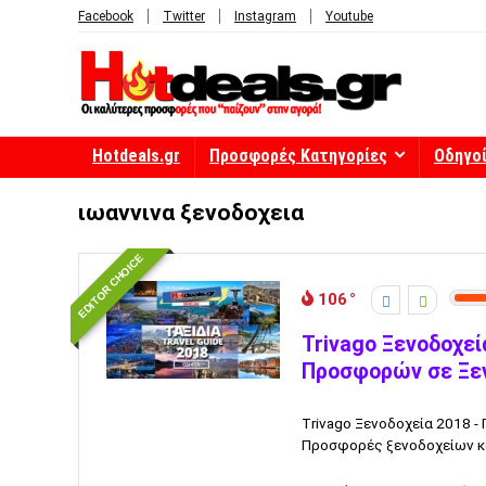
Facebook
Twitter
Instagram
Youtube
Hotdeals.gr
Προσφορές Κατηγορίες
Οδηγο
ιωαννινα ξενοδοχεια
EDITOR CHOICE
106
Trivago Ξενοδοχεί
Προσφορών σε Ξεν
Trivago Ξενοδοχεία 2018 -
Προσφορές ξενοδοχείων κα