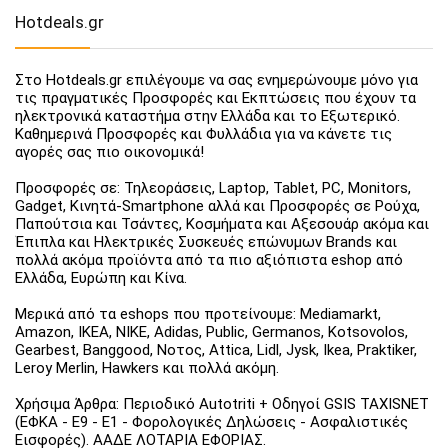
Hotdeals.gr
Στο Hotdeals.gr επιλέγουμε να σας ενημερώνουμε μόνο για
τις πραγματικές Προσφορές και Εκπτώσεις που έχουν τα
ηλεκτρονικά καταστήμα στην Ελλάδα και το Εξωτερικό.
Καθημερινά Προσφορές και Φυλλάδια για να κάνετε τις
αγορές σας πιο οικονομικά!
Προσφορές σε: Τηλεοράσεις, Laptop, Tablet, PC, Monitors,
Gadget, Κινητά-Smartphone αλλά και Προσφορές σε Ρούχα,
Παπούτσια και Τσάντες, Κοσμήματα και Αξεσουάρ ακόμα και
Έπιπλα και Ηλεκτρικές Συσκευές επώνυμων Brands και
πολλά ακόμα προϊόντα από τα πιο αξιόπιστα eshop από
Ελλάδα, Ευρώπη και Κίνα.
Μερικά από τα eshops που προτείνουμε: Mediamarkt,
Amazon, IKEA, NIKE, Adidas, Public, Germanos, Kotsovolos,
Gearbest, Banggood, Νοτος, Attica, Lidl, Jysk, Ikea, Praktiker,
Leroy Merlin, Hawkers και πολλά ακόμη.
Χρήσιμα Άρθρα: Περιοδικό Autotriti + Οδηγοί GSIS TAXISNET
(ΕΦΚΑ - Ε9 - Ε1 - Φορολογικές Δηλώσεις - Ασφαλιστικές
Εισφορές). ΑΑΔΕ ΛΟΤΑΡΙΑ ΕΦΟΡΙΑΣ.