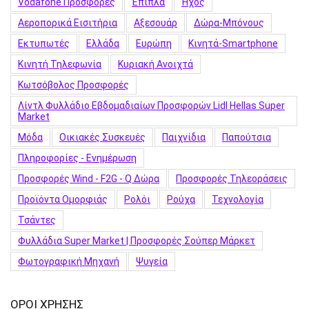
Vodafone Προσφορές
Έπιπλα
Ήχος
Αεροπορικά Εισιτήρια
Αξεσουάρ
Δώρα-Μπόνους
Εκτυπωτές
Ελλάδα
Ευρώπη
Κινητά-Smartphone
Κινητή Τηλεφωνία
Κυριακή Ανοιχτά
Κωτσόβολος Προσφορές
Λίντλ Φυλλάδιο Εβδομαδιαίων Προσφορών Lidl Hellas Super
Market
Μόδα
Οικιακές Συσκευές
Παιχνίδια
Παπούτσια
Πληροφορίες - Ενημέρωση
Προσφορές Wind - F2G - Q Δώρα
Προσφορές Τηλεοράσεις
Προϊόντα Ομορφιάς
Ρολόι
Ρούχα
Τεχνολογία
Τσάντες
Φυλλάδια Super Market | Προσφορές Σούπερ Μάρκετ
Φωτογραφική Μηχανή
Ψυγεία
ΟΡΟΙ ΧΡΗΣΗΣ