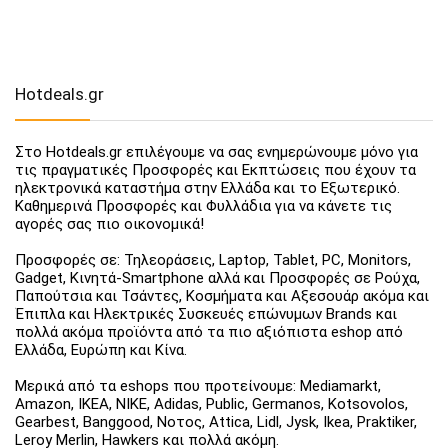
Hotdeals.gr
Στο Hotdeals.gr επιλέγουμε να σας ενημερώνουμε μόνο για
τις πραγματικές Προσφορές και Εκπτώσεις που έχουν τα
ηλεκτρονικά καταστήμα στην Ελλάδα και το Εξωτερικό.
Καθημερινά Προσφορές και Φυλλάδια για να κάνετε τις
αγορές σας πιο οικονομικά!
Προσφορές σε: Τηλεοράσεις, Laptop, Tablet, PC, Monitors,
Gadget, Κινητά-Smartphone αλλά και Προσφορές σε Ρούχα,
Παπούτσια και Τσάντες, Κοσμήματα και Αξεσουάρ ακόμα και
Έπιπλα και Ηλεκτρικές Συσκευές επώνυμων Brands και
πολλά ακόμα προϊόντα από τα πιο αξιόπιστα eshop από
Ελλάδα, Ευρώπη και Κίνα.
Μερικά από τα eshops που προτείνουμε: Mediamarkt,
Amazon, IKEA, NIKE, Adidas, Public, Germanos, Kotsovolos,
Gearbest, Banggood, Νοτος, Attica, Lidl, Jysk, Ikea, Praktiker,
Leroy Merlin, Hawkers και πολλά ακόμη.