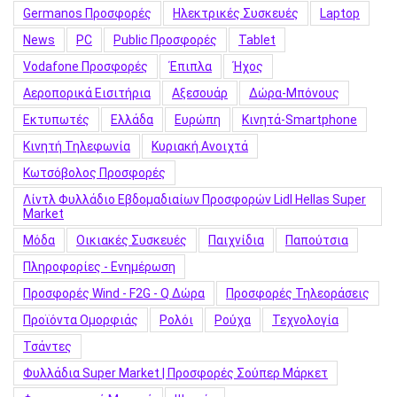
Germanos Προσφορές
Hλεκτρικές Συσκευές
Laptop
News
PC
Public Προσφορές
Tablet
Vodafone Προσφορές
Έπιπλα
Ήχος
Αεροπορικά Εισιτήρια
Αξεσουάρ
Δώρα-Μπόνους
Εκτυπωτές
Ελλάδα
Ευρώπη
Κινητά-Smartphone
Κινητή Τηλεφωνία
Κυριακή Ανοιχτά
Κωτσόβολος Προσφορές
Λίντλ Φυλλάδιο Εβδομαδιαίων Προσφορών Lidl Hellas Super
Market
Μόδα
Οικιακές Συσκευές
Παιχνίδια
Παπούτσια
Πληροφορίες - Ενημέρωση
Προσφορές Wind - F2G - Q Δώρα
Προσφορές Τηλεοράσεις
Προϊόντα Ομορφιάς
Ρολόι
Ρούχα
Τεχνολογία
Τσάντες
Φυλλάδια Super Market | Προσφορές Σούπερ Μάρκετ