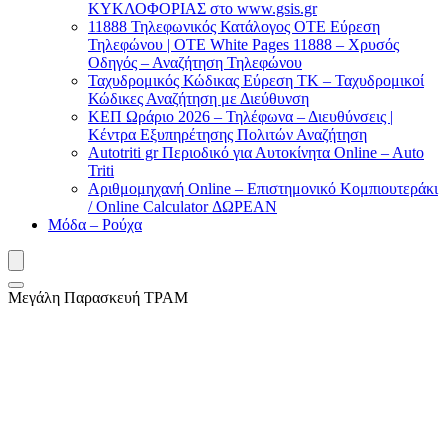
ΚΥΚΛΟΦΟΡΙΑΣ στο www.gsis.gr
11888 Τηλεφωνικός Κατάλογος ΟΤΕ Εύρεση
Τηλεφώνου | OTE White Pages 11888 – Χρυσός
Οδηγός – Αναζήτηση Τηλεφώνου
Ταχυδρομικός Κώδικας Εύρεση ΤΚ – Ταχυδρομικοί
Κώδικες Αναζήτηση με Διεύθυνση
ΚΕΠ Ωράριο 2026 – Τηλέφωνα – Διευθύνσεις |
Κέντρα Εξυπηρέτησης Πολιτών Αναζήτηση
Autotriti gr Περιοδικό για Αυτοκίνητα Online – Auto
Triti
Αριθμομηχανή Online – Επιστημονικό Κομπιουτεράκι
/ Online Calculator ΔΩΡΕΑΝ
Μόδα – Ρούχα
Μεγάλη Παρασκευή ΤΡΑΜ