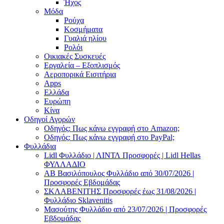
Ήχος
Μόδα
Ρούχα
Κοσμήματα
Γυαλιά ηλίου
Ρολόι
Οικιακές Συσκευές
Εργαλεία – Εξοπλισμός
Αεροπορικά Εισιτήρια
Apps
Ελλάδα
Ευρώπη
Κίνα
Οδηγοί Αγορών
Οδηγός: Πως κάνω εγγραφή στο Amazon;
Οδηγός: Πως κάνω εγγραφή στο PayPal;
Φυλλάδια
Lidl Φυλλάδιο | ΛΙΝΤΛ Προσφορές | Lidl Hellas
ΦΥΛΛΑΔΙΟ
AB Βασιλόπουλος Φυλλάδιο από 30/07/2026 |
Προσφορές Εβδομάδας
ΣΚΛΑΒΕΝΙΤΗΣ Προσφορές έως 31/08/2026 |
Φυλλάδιο Sklavenitis
Μασούτης Φυλλάδιο από 23/07/2026 | Προσφορές
Εβδομάδας