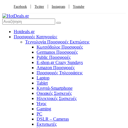
Facebook
Twitter
Instagram
Youtube
Hotdeals.gr
Προσφορές Κατηγορίες
Τεχνολογία Προσφορές Εκπτώσεις
Κωτσόβολος Προσφορές
Germanos Προσφορές
Public Προσφορές
E-shop.gr Crazy Sundays
Amazon Προσφορές
Προσφορές Τηλεοράσεις
Laptop
Tablet
Κινητά-Smartphone
Οικιακές Συσκευές
Hλεκτρικές Συσκευές
Ήχος
Gaming
PC
DSLR – Cameras
Εκτυπωτές