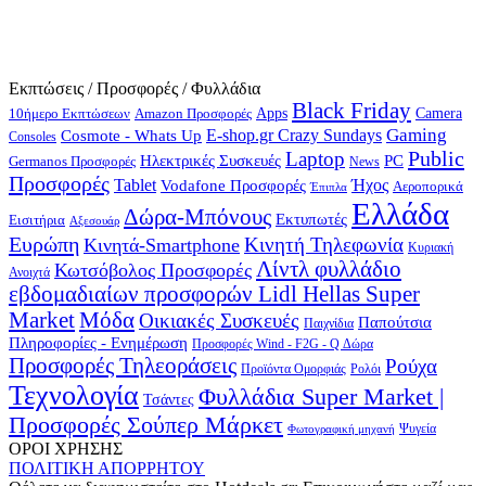
Εκπτώσεις / Προσφορές / Φυλλάδια
Black Friday
10ήμερο Εκπτώσεων
Apps
Camera
Amazon Προσφορές
Gaming
E-shop.gr Crazy Sundays
Cosmote - Whats Up
Consoles
Public
Laptop
Hλεκτρικές Συσκευές
PC
Germanos Προσφορές
News
Προσφορές
Ήχος
Tablet
Vodafone Προσφορές
Αεροπορικά
Έπιπλα
Ελλάδα
Δώρα-Μπόνους
Εκτυπωτές
Εισιτήρια
Αξεσουάρ
Ευρώπη
Κινητή Τηλεφωνία
Κινητά-Smartphone
Κυριακή
Λίντλ φυλλάδιο
Κωτσόβολος Προσφορές
Ανοιχτά
εβδομαδιαίων προσφορών Lidl Hellas Super
Μόδα
Market
Οικιακές Συσκευές
Παπούτσια
Παιχνίδια
Πληροφορίες - Ενημέρωση
Προσφορές Wind - F2G - Q Δώρα
Προσφορές Τηλεοράσεις
Ρούχα
Προϊόντα Ομορφιάς
Ρολόι
Τεχνολογία
Φυλλάδια Super Market |
Τσάντες
Προσφορές Σούπερ Μάρκετ
Φωτογραφική μηχανή
Ψυγεία
ΟΡΟΙ ΧΡΗΣΗΣ
ΠΟΛΙΤΙΚΗ ΑΠΟΡΡΗΤΟΥ