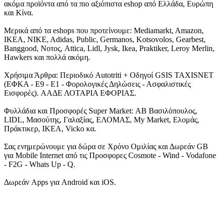
ακόμα προϊόντα από τα πιο αξιόπιστα eshop από Ελλάδα, Ευρώπη
και Κίνα.
Μερικά από τα eshops που προτείνουμε: Mediamarkt, Amazon,
IKEA, NIKE, Adidas, Public, Germanos, Kotsovolos, Gearbest,
Banggood, Νοτος, Attica, Lidl, Jysk, Ikea, Praktiker, Leroy Merlin,
Hawkers και πολλά ακόμη.
Χρήσιμα Άρθρα: Περιοδικό Autotriti + Οδηγοί GSIS TAXISNET
(ΕΦΚΑ - Ε9 - Ε1 - Φορολογικές Δηλώσεις - Ασφαλιστικές
Εισφορές). ΑΑΔΕ ΛΟΤΑΡΙΑ ΕΦΟΡΙΑΣ.
Φυλλάδια και Προσφορές Super Market: ΑΒ Βασιλόπουλος,
LIDL, Μασούτης, Γαλαξίας, ΕΛΟΜΑΣ, My Market, Ελομάς,
Πράκτικερ, ΙΚΕΑ, Vicko κα.
Σας ενημερώνουμε για δώρα σε Χρόνο Ομιλίας και Δωρεάν GB
για Mobile Internet από τις Προσφορες Cosmote - Wind - Vodafone
- F2G - Whats Up - Q.
Δωρεάν Apps για Android και iOS.