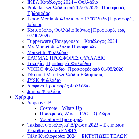
ΙΚΕΑ Κατάλογος 2024 – Φυλλάδιο
Praktiker Φυλλάδιο από 12/05/2026 | Προσφορές
Εβδομάδας
Leroy Merlin Φυλλάδιο από 17/07/2026 | Προσφορές
Ιούλιος
Κωτσόβολος Φυλλάδιο Ιούνιος | Προσφορές έως
07/06/2026
Tupperware (Τάπεργουερ) – Κατάλογος 2024
My Market Φυλλάδιο Προσφορών
Market In Φυλλάδιο
ΕΛΟΜΑΣ ΠΡΟΣΦΟΡΕΣ ΦΥΛΛΑΔΙΟ
Γαλαξίας Προσφορές Φυλλάδιο
VICKO Φυλλάδιο | Προσφορές από 01/08/2026
Discount Markt Φυλλάδιο Εβδομάδας
JYSK Φυλλάδιο
Διάφανο Προσφορές Φυλλάδιο
Jumbo Φυλλάδιο
Χρήσιμα
Δωρεάν GB
Cosmote – Whats Up
Προσφορές Wind – F2G – Q Δώρα
Vodafone Προσφορές
Taxisnet Φορολογική Δήλωση 2023 – Εκτύπωση
Εκκαθαριστικού EΝΦΙΑ
Τέλη Kυκλοφορίας 2024 – ΕΚΤΥΠΩΣΗ ΤΕΛΩΝ