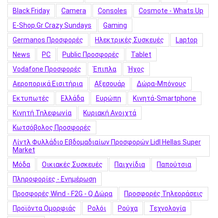
Black Friday
Camera
Consoles
Cosmote - Whats Up
E-Shop.gr Crazy Sundays
Gaming
Germanos Προσφορές
Hλεκτρικές Συσκευές
Laptop
News
PC
Public Προσφορές
Tablet
Vodafone Προσφορές
Έπιπλα
Ήχος
Αεροπορικά Εισιτήρια
Αξεσουάρ
Δώρα-Μπόνους
Εκτυπωτές
Ελλάδα
Ευρώπη
Κινητά-Smartphone
Κινητή Τηλεφωνία
Κυριακή Ανοιχτά
Κωτσόβολος Προσφορές
Λίντλ Φυλλάδιο Εβδομαδιαίων Προσφορών Lidl Hellas Super
Market
Μόδα
Οικιακές Συσκευές
Παιχνίδια
Παπούτσια
Πληροφορίες - Ενημέρωση
Προσφορές Wind - F2G - Q Δώρα
Προσφορές Τηλεοράσεις
Προϊόντα Ομορφιάς
Ρολόι
Ρούχα
Τεχνολογία