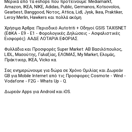
Μερικά από τα eshops που προτείνουμε: Mediamarkt,
Amazon, IKEA, NIKE, Adidas, Public, Germanos, Kotsovolos,
Gearbest, Banggood, Νοτος, Attica, Lidl, Jysk, Ikea, Praktiker,
Leroy Merlin, Hawkers και πολλά ακόμη.
Χρήσιμα Άρθρα: Περιοδικό Autotriti + Οδηγοί GSIS TAXISNET
(ΕΦΚΑ - Ε9 - Ε1 - Φορολογικές Δηλώσεις - Ασφαλιστικές
Εισφορές). ΑΑΔΕ ΛΟΤΑΡΙΑ ΕΦΟΡΙΑΣ.
Φυλλάδια και Προσφορές Super Market: ΑΒ Βασιλόπουλος,
LIDL, Μασούτης, Γαλαξίας, ΕΛΟΜΑΣ, My Market, Ελομάς,
Πράκτικερ, ΙΚΕΑ, Vicko κα.
Σας ενημερώνουμε για δώρα σε Χρόνο Ομιλίας και Δωρεάν
GB για Mobile Internet από τις Προσφορες Cosmote - Wind -
Vodafone - F2G - Whats Up - Q.
Δωρεάν Apps για Android και iOS.