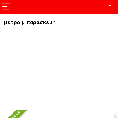
μετρο μ παρασκευη