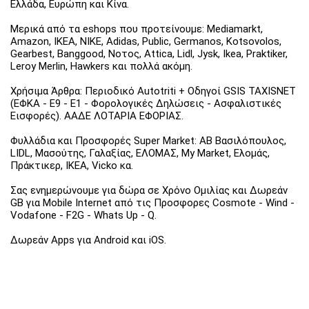
Ελλάδα, Ευρώπη και Κίνα.
Μερικά από τα eshops που προτείνουμε: Mediamarkt,
Amazon, IKEA, NIKE, Adidas, Public, Germanos, Kotsovolos,
Gearbest, Banggood, Νοτος, Attica, Lidl, Jysk, Ikea, Praktiker,
Leroy Merlin, Hawkers και πολλά ακόμη.
Χρήσιμα Άρθρα: Περιοδικό Autotriti + Οδηγοί GSIS TAXISNET
(ΕΦΚΑ - Ε9 - Ε1 - Φορολογικές Δηλώσεις - Ασφαλιστικές
Εισφορές). ΑΑΔΕ ΛΟΤΑΡΙΑ ΕΦΟΡΙΑΣ.
Φυλλάδια και Προσφορές Super Market: ΑΒ Βασιλόπουλος,
LIDL, Μασούτης, Γαλαξίας, ΕΛΟΜΑΣ, My Market, Ελομάς,
Πράκτικερ, ΙΚΕΑ, Vicko κα.
Σας ενημερώνουμε για δώρα σε Χρόνο Ομιλίας και Δωρεάν
GB για Mobile Internet από τις Προσφορες Cosmote - Wind -
Vodafone - F2G - Whats Up - Q.
Δωρεάν Apps για Android και iOS.