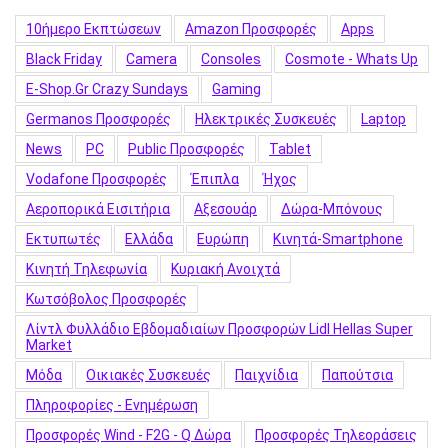
10ήμερο Εκπτώσεων
Amazon Προσφορές
Apps
Black Friday
Camera
Consoles
Cosmote - Whats Up
E-Shop.gr Crazy Sundays
Gaming
Germanos Προσφορές
Hλεκτρικές Συσκευές
Laptop
News
PC
Public Προσφορές
Tablet
Vodafone Προσφορές
Έπιπλα
Ήχος
Αεροπορικά Εισιτήρια
Αξεσουάρ
Δώρα-Μπόνους
Εκτυπωτές
Ελλάδα
Ευρώπη
Κινητά-Smartphone
Κινητή Τηλεφωνία
Κυριακή Ανοιχτά
Κωτσόβολος Προσφορές
Λίντλ Φυλλάδιο Εβδομαδιαίων Προσφορών Lidl Hellas Super
Market
Μόδα
Οικιακές Συσκευές
Παιχνίδια
Παπούτσια
Πληροφορίες - Ενημέρωση
Προσφορές Wind - F2G - Q Δώρα
Προσφορές Τηλεοράσεις