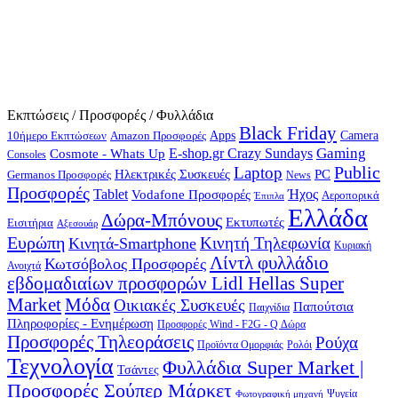
Εκπτώσεις / Προσφορές / Φυλλάδια
Black Friday
10ήμερο Εκπτώσεων
Apps
Camera
Amazon Προσφορές
Gaming
E-shop.gr Crazy Sundays
Cosmote - Whats Up
Consoles
Public
Laptop
Hλεκτρικές Συσκευές
PC
Germanos Προσφορές
News
Προσφορές
Ήχος
Tablet
Vodafone Προσφορές
Αεροπορικά
Έπιπλα
Ελλάδα
Δώρα-Μπόνους
Εκτυπωτές
Εισιτήρια
Αξεσουάρ
Ευρώπη
Κινητή Τηλεφωνία
Κινητά-Smartphone
Κυριακή
Λίντλ φυλλάδιο
Κωτσόβολος Προσφορές
Ανοιχτά
εβδομαδιαίων προσφορών Lidl Hellas Super
Μόδα
Market
Οικιακές Συσκευές
Παπούτσια
Παιχνίδια
Πληροφορίες - Ενημέρωση
Προσφορές Wind - F2G - Q Δώρα
Προσφορές Τηλεοράσεις
Ρούχα
Προϊόντα Ομορφιάς
Ρολόι
Τεχνολογία
Φυλλάδια Super Market |
Τσάντες
Προσφορές Σούπερ Μάρκετ
Φωτογραφική μηχανή
Ψυγεία