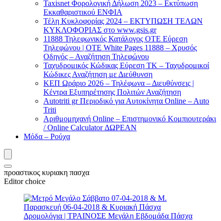
Taxisnet Φορολογική Δήλωση 2023 – Εκτύπωση
Εκκαθαριστικού EΝΦΙΑ
Τέλη Kυκλοφορίας 2024 – ΕΚΤΥΠΩΣΗ ΤΕΛΩΝ
ΚΥΚΛΟΦΟΡΙΑΣ στο www.gsis.gr
11888 Τηλεφωνικός Κατάλογος ΟΤΕ Εύρεση
Τηλεφώνου | OTE White Pages 11888 – Χρυσός
Οδηγός – Αναζήτηση Τηλεφώνου
Ταχυδρομικός Κώδικας Εύρεση ΤΚ – Ταχυδρομικοί
Κώδικες Αναζήτηση με Διεύθυνση
ΚΕΠ Ωράριο 2026 – Τηλέφωνα – Διευθύνσεις |
Κέντρα Εξυπηρέτησης Πολιτών Αναζήτηση
Autotriti gr Περιοδικό για Αυτοκίνητα Online – Auto
Triti
Αριθμομηχανή Online – Επιστημονικό Κομπιουτεράκι
/ Online Calculator ΔΩΡΕΑΝ
Μόδα – Ρούχα
προαστικος κυριακη πασχα
Editor choice