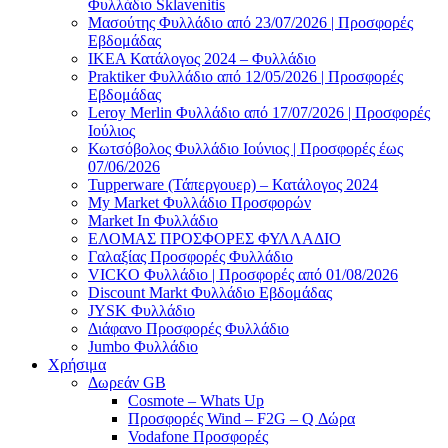
Φυλλάδιο Sklavenitis
Μασούτης Φυλλάδιο από 23/07/2026 | Προσφορές
Εβδομάδας
ΙΚΕΑ Κατάλογος 2024 – Φυλλάδιο
Praktiker Φυλλάδιο από 12/05/2026 | Προσφορές
Εβδομάδας
Leroy Merlin Φυλλάδιο από 17/07/2026 | Προσφορές
Ιούλιος
Κωτσόβολος Φυλλάδιο Ιούνιος | Προσφορές έως
07/06/2026
Tupperware (Τάπεργουερ) – Κατάλογος 2024
My Market Φυλλάδιο Προσφορών
Market In Φυλλάδιο
ΕΛΟΜΑΣ ΠΡΟΣΦΟΡΕΣ ΦΥΛΛΑΔΙΟ
Γαλαξίας Προσφορές Φυλλάδιο
VICKO Φυλλάδιο | Προσφορές από 01/08/2026
Discount Markt Φυλλάδιο Εβδομάδας
JYSK Φυλλάδιο
Διάφανο Προσφορές Φυλλάδιο
Jumbo Φυλλάδιο
Χρήσιμα
Δωρεάν GB
Cosmote – Whats Up
Προσφορές Wind – F2G – Q Δώρα
Vodafone Προσφορές