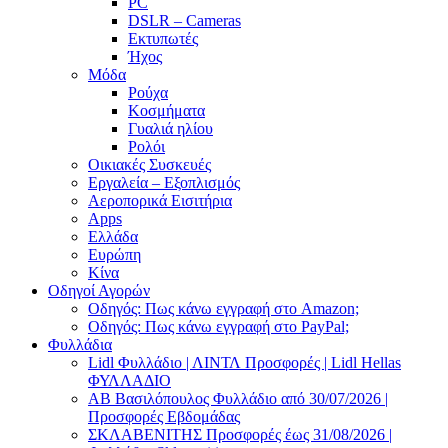
PC
DSLR – Cameras
Εκτυπωτές
Ήχος
Μόδα
Ρούχα
Κοσμήματα
Γυαλιά ηλίου
Ρολόι
Οικιακές Συσκευές
Εργαλεία – Εξοπλισμός
Αεροπορικά Εισιτήρια
Apps
Ελλάδα
Ευρώπη
Κίνα
Οδηγοί Αγορών
Οδηγός: Πως κάνω εγγραφή στο Amazon;
Οδηγός: Πως κάνω εγγραφή στο PayPal;
Φυλλάδια
Lidl Φυλλάδιο | ΛΙΝΤΛ Προσφορές | Lidl Hellas
ΦΥΛΛΑΔΙΟ
AB Βασιλόπουλος Φυλλάδιο από 30/07/2026 |
Προσφορές Εβδομάδας
ΣΚΛΑΒΕΝΙΤΗΣ Προσφορές έως 31/08/2026 |