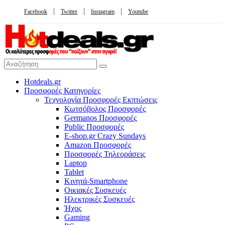
Facebook
Twitter
Instagram
Youtube
Hotdeals.gr
Προσφορές Κατηγορίες
Τεχνολογία Προσφορές Εκπτώσεις
Κωτσόβολος Προσφορές
Germanos Προσφορές
Public Προσφορές
E-shop.gr Crazy Sundays
Amazon Προσφορές
Προσφορές Τηλεοράσεις
Laptop
Tablet
Κινητά-Smartphone
Οικιακές Συσκευές
Hλεκτρικές Συσκευές
Ήχος
Gaming