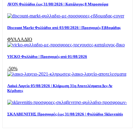
AVON Φυλλάδιο έως 31/08/2026 | Κατάλογος 8 Μπροσούρα
Discount Markt Φυλλάδιο από 03/08/2026 | Προσφορές Εβδομάδας
ΦΥΛΛΑΔΙΟ
VICKO Φυλλάδιο | Προσφορές από 01/08/2026
-50%
Λαϊκό Λαχείο 05/08/2026 | Κλήρωση 31η Αποτελέσματα Δες Αν
Κέρδισες
ΣΚΛΑΒΕΝΙΤΗΣ Προσφορές έως 31/08/2026 | Φυλλάδιο Sklavenitis