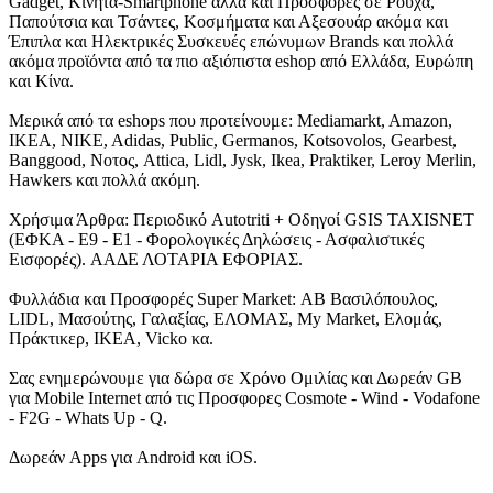
Gadget, Κινητά-Smartphone αλλά και Προσφορές σε Ρούχα,
Παπούτσια και Τσάντες, Κοσμήματα και Αξεσουάρ ακόμα και
Έπιπλα και Ηλεκτρικές Συσκευές επώνυμων Brands και πολλά
ακόμα προϊόντα από τα πιο αξιόπιστα eshop από Ελλάδα, Ευρώπη
και Κίνα.
Μερικά από τα eshops που προτείνουμε: Mediamarkt, Amazon,
IKEA, NIKE, Adidas, Public, Germanos, Kotsovolos, Gearbest,
Banggood, Νοτος, Attica, Lidl, Jysk, Ikea, Praktiker, Leroy Merlin,
Hawkers και πολλά ακόμη.
Χρήσιμα Άρθρα: Περιοδικό Autotriti + Οδηγοί GSIS TAXISNET
(ΕΦΚΑ - Ε9 - Ε1 - Φορολογικές Δηλώσεις - Ασφαλιστικές
Εισφορές). ΑΑΔΕ ΛΟΤΑΡΙΑ ΕΦΟΡΙΑΣ.
Φυλλάδια και Προσφορές Super Market: ΑΒ Βασιλόπουλος,
LIDL, Μασούτης, Γαλαξίας, ΕΛΟΜΑΣ, My Market, Ελομάς,
Πράκτικερ, ΙΚΕΑ, Vicko κα.
Σας ενημερώνουμε για δώρα σε Χρόνο Ομιλίας και Δωρεάν GB
για Mobile Internet από τις Προσφορες Cosmote - Wind - Vodafone
- F2G - Whats Up - Q.
Δωρεάν Apps για Android και iOS.