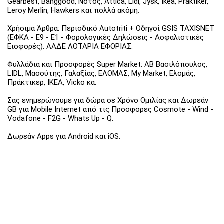
Gearbest, Banggood, Νοτος, Attica, Lidl, Jysk, Ikea, Praktiker,
Leroy Merlin, Hawkers και πολλά ακόμη.
Χρήσιμα Άρθρα: Περιοδικό Autotriti + Οδηγοί GSIS TAXISNET
(ΕΦΚΑ - Ε9 - Ε1 - Φορολογικές Δηλώσεις - Ασφαλιστικές
Εισφορές). ΑΑΔΕ ΛΟΤΑΡΙΑ ΕΦΟΡΙΑΣ.
Φυλλάδια και Προσφορές Super Market: ΑΒ Βασιλόπουλος,
LIDL, Μασούτης, Γαλαξίας, ΕΛΟΜΑΣ, My Market, Ελομάς,
Πράκτικερ, ΙΚΕΑ, Vicko κα.
Σας ενημερώνουμε για δώρα σε Χρόνο Ομιλίας και Δωρεάν
GB για Mobile Internet από τις Προσφορες Cosmote - Wind -
Vodafone - F2G - Whats Up - Q.
Δωρεάν Apps για Android και iOS.