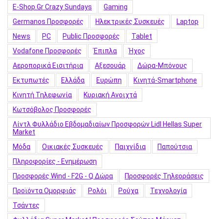
E-Shop.gr Crazy Sundays
Gaming
Germanos Προσφορές
Hλεκτρικές Συσκευές
Laptop
News
PC
Public Προσφορές
Tablet
Vodafone Προσφορές
Έπιπλα
Ήχος
Αεροπορικά Εισιτήρια
Αξεσουάρ
Δώρα-Μπόνους
Εκτυπωτές
Ελλάδα
Ευρώπη
Κινητά-Smartphone
Κινητή Τηλεφωνία
Κυριακή Ανοιχτά
Κωτσόβολος Προσφορές
Λίντλ Φυλλάδιο Εβδομαδιαίων Προσφορών Lidl Hellas Super
Market
Μόδα
Οικιακές Συσκευές
Παιχνίδια
Παπούτσια
Πληροφορίες - Ενημέρωση
Προσφορές Wind - F2G - Q Δώρα
Προσφορές Τηλεοράσεις
Προϊόντα Ομορφιάς
Ρολόι
Ρούχα
Τεχνολογία
Τσάντες