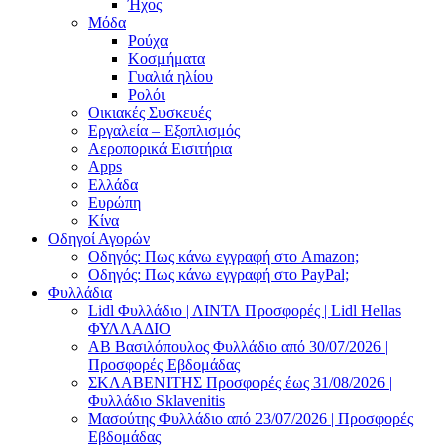
Ήχος
Μόδα
Ρούχα
Κοσμήματα
Γυαλιά ηλίου
Ρολόι
Οικιακές Συσκευές
Εργαλεία – Εξοπλισμός
Αεροπορικά Εισιτήρια
Apps
Ελλάδα
Ευρώπη
Κίνα
Οδηγοί Αγορών
Οδηγός: Πως κάνω εγγραφή στο Amazon;
Οδηγός: Πως κάνω εγγραφή στο PayPal;
Φυλλάδια
Lidl Φυλλάδιο | ΛΙΝΤΛ Προσφορές | Lidl Hellas
ΦΥΛΛΑΔΙΟ
AB Βασιλόπουλος Φυλλάδιο από 30/07/2026 |
Προσφορές Εβδομάδας
ΣΚΛΑΒΕΝΙΤΗΣ Προσφορές έως 31/08/2026 |
Φυλλάδιο Sklavenitis
Μασούτης Φυλλάδιο από 23/07/2026 | Προσφορές
Εβδομάδας