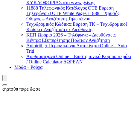
ΚΥΚΛΟΦΟΡΙΑΣ στο www.gsis.gr
11888 Τηλεφωνικός Κατάλογος ΟΤΕ Εύρεση
Τηλεφώνου | OTE White Pages 11888 – Χρυσός
Οδηγός – Αναζήτηση Τηλεφώνου
Ταχυδρομικός Κώδικας Εύρεση ΤΚ – Ταχυδρομικοί
Κώδικες Αναζήτηση με Διεύθυνση
ΚΕΠ Ωράριο 2026 – Τηλέφωνα – Διευθύνσεις |
Κέντρα Εξυπηρέτησης Πολιτών Αναζήτηση
Autotriti gr Περιοδικό για Αυτοκίνητα Online – Auto
Triti
Αριθμομηχανή Online – Επιστημονικό Κομπιουτεράκι
/ Online Calculator ΔΩΡΕΑΝ
Μόδα – Ρούχα
ςηατσθπ παρε δωσε