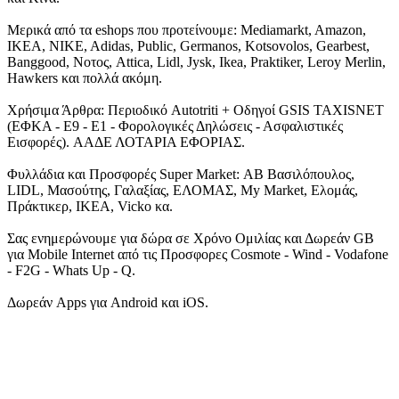
Μερικά από τα eshops που προτείνουμε: Mediamarkt, Amazon,
IKEA, NIKE, Adidas, Public, Germanos, Kotsovolos, Gearbest,
Banggood, Νοτος, Attica, Lidl, Jysk, Ikea, Praktiker, Leroy Merlin,
Hawkers και πολλά ακόμη.
Χρήσιμα Άρθρα: Περιοδικό Autotriti + Οδηγοί GSIS TAXISNET
(ΕΦΚΑ - Ε9 - Ε1 - Φορολογικές Δηλώσεις - Ασφαλιστικές
Εισφορές). ΑΑΔΕ ΛΟΤΑΡΙΑ ΕΦΟΡΙΑΣ.
Φυλλάδια και Προσφορές Super Market: ΑΒ Βασιλόπουλος,
LIDL, Μασούτης, Γαλαξίας, ΕΛΟΜΑΣ, My Market, Ελομάς,
Πράκτικερ, ΙΚΕΑ, Vicko κα.
Σας ενημερώνουμε για δώρα σε Χρόνο Ομιλίας και Δωρεάν GB
για Mobile Internet από τις Προσφορες Cosmote - Wind - Vodafone
- F2G - Whats Up - Q.
Δωρεάν Apps για Android και iOS.