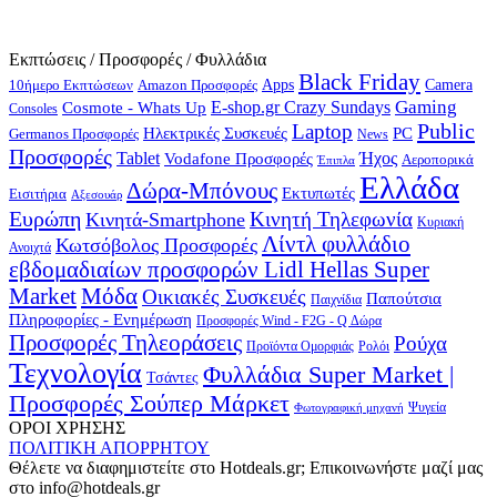
Εκπτώσεις / Προσφορές / Φυλλάδια
Black Friday
10ήμερο Εκπτώσεων
Apps
Camera
Amazon Προσφορές
Gaming
E-shop.gr Crazy Sundays
Cosmote - Whats Up
Consoles
Public
Laptop
Hλεκτρικές Συσκευές
PC
Germanos Προσφορές
News
Προσφορές
Ήχος
Tablet
Vodafone Προσφορές
Αεροπορικά
Έπιπλα
Ελλάδα
Δώρα-Μπόνους
Εκτυπωτές
Εισιτήρια
Αξεσουάρ
Ευρώπη
Κινητή Τηλεφωνία
Κινητά-Smartphone
Κυριακή
Λίντλ φυλλάδιο
Κωτσόβολος Προσφορές
Ανοιχτά
εβδομαδιαίων προσφορών Lidl Hellas Super
Μόδα
Market
Οικιακές Συσκευές
Παπούτσια
Παιχνίδια
Πληροφορίες - Ενημέρωση
Προσφορές Wind - F2G - Q Δώρα
Προσφορές Τηλεοράσεις
Ρούχα
Προϊόντα Ομορφιάς
Ρολόι
Τεχνολογία
Φυλλάδια Super Market |
Τσάντες
Προσφορές Σούπερ Μάρκετ
Φωτογραφική μηχανή
Ψυγεία
ΟΡΟΙ ΧΡΗΣΗΣ
ΠΟΛΙΤΙΚΗ ΑΠΟΡΡΗΤΟΥ
Θέλετε να διαφημιστείτε στο Hotdeals.gr; Επικοινωνήστε μαζί μας
στο info@hotdeals.gr