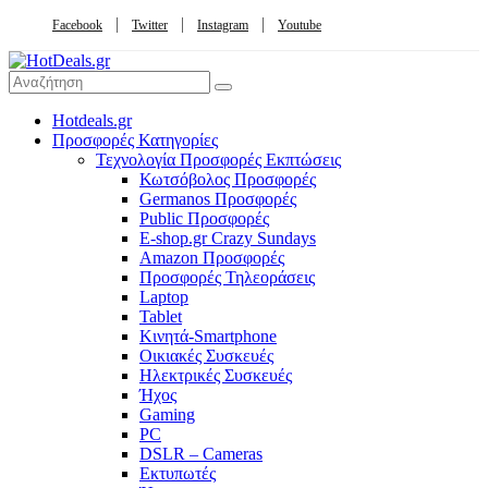
Facebook
Twitter
Instagram
Youtube
Hotdeals.gr
Προσφορές Κατηγορίες
Τεχνολογία Προσφορές Εκπτώσεις
Κωτσόβολος Προσφορές
Germanos Προσφορές
Public Προσφορές
E-shop.gr Crazy Sundays
Amazon Προσφορές
Προσφορές Τηλεοράσεις
Laptop
Tablet
Κινητά-Smartphone
Οικιακές Συσκευές
Hλεκτρικές Συσκευές
Ήχος
Gaming
PC
DSLR – Cameras
Εκτυπωτές