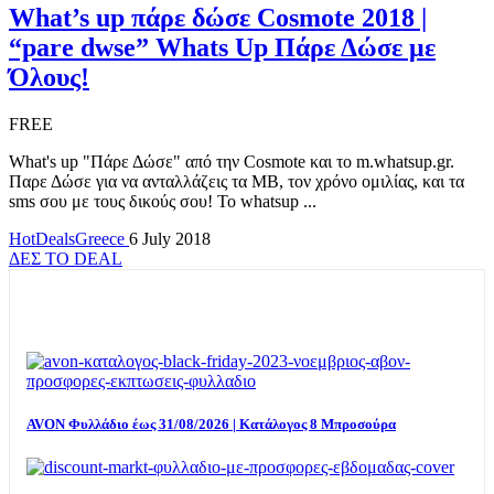
What’s up πάρε δώσε Cosmote 2018 |
“pare dwse” Whats Up Πάρε Δώσε με
Όλους!
FREE
What's up "Πάρε Δώσε" από την Cosmote και το m.whatsup.gr.
Παρε Δώσε για να ανταλλάζεις τα MB, τον χρόνο ομιλίας, και τα
sms σου με τους δικούς σου! Το whatsup ...
HotDealsGreece
6 July 2018
ΔΕΣ ΤΟ DEAL
TOP OFFERS
AVON Φυλλάδιο έως 31/08/2026 | Κατάλογος 8 Μπροσούρα