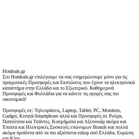
Hotdeals.gr
Στο Hotdeals.gr επιλέγουμε να σας ενημερώνουμε μόνο για τις
πραγματικές Προσφορές και Εκπτώσεις που έχουν τα ηλεκτρονικά
καταστήμα στην Ελλάδα και το Εξωτερικό. Καθημερινά
Προσφορές και Φυλλάδια για να κάνετε τις αγορές σας πιο
οικονομικά!
Προσφορές σε: Τηλεοράσεις, Laptop, Tablet, PC, Monitors,
Gadget, Κινητά-Smartphone αλλά και Προσφορές σε Ρούχα,
Παπούτσια και Τσάντες, Κοσμήματα και Αξεσουάρ ακόμα και
Έπιπλα και Ηλεκτρικές Συσκευές επώνυμων Brands και πολλά
ακόμα προϊόντα από τα πιο αξιόπιστα eshop από Ελλάδα, Ευρώπη
και Κίνα.