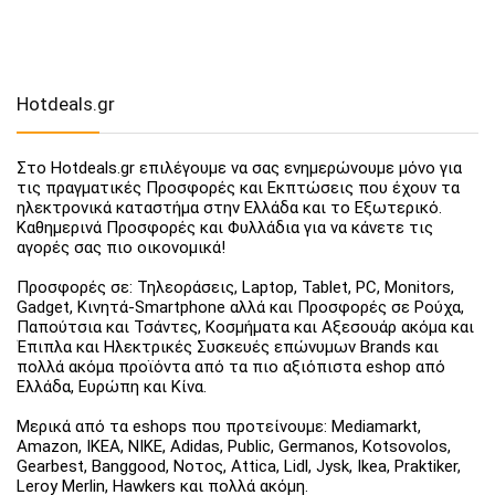
Hotdeals.gr
Στο Hotdeals.gr επιλέγουμε να σας ενημερώνουμε μόνο για
τις πραγματικές Προσφορές και Εκπτώσεις που έχουν τα
ηλεκτρονικά καταστήμα στην Ελλάδα και το Εξωτερικό.
Καθημερινά Προσφορές και Φυλλάδια για να κάνετε τις
αγορές σας πιο οικονομικά!
Προσφορές σε: Τηλεοράσεις, Laptop, Tablet, PC, Monitors,
Gadget, Κινητά-Smartphone αλλά και Προσφορές σε Ρούχα,
Παπούτσια και Τσάντες, Κοσμήματα και Αξεσουάρ ακόμα και
Έπιπλα και Ηλεκτρικές Συσκευές επώνυμων Brands και
πολλά ακόμα προϊόντα από τα πιο αξιόπιστα eshop από
Ελλάδα, Ευρώπη και Κίνα.
Μερικά από τα eshops που προτείνουμε: Mediamarkt,
Amazon, IKEA, NIKE, Adidas, Public, Germanos, Kotsovolos,
Gearbest, Banggood, Νοτος, Attica, Lidl, Jysk, Ikea, Praktiker,
Leroy Merlin, Hawkers και πολλά ακόμη.