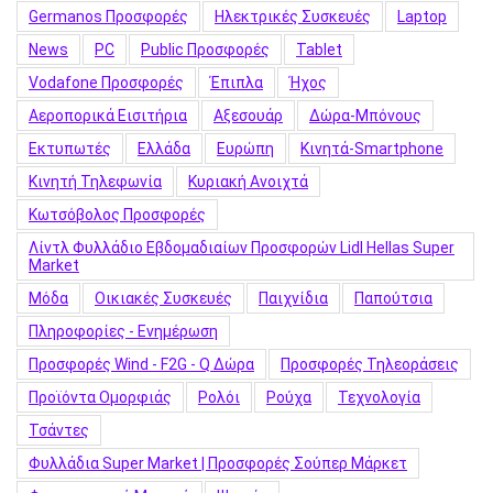
Germanos Προσφορές
Hλεκτρικές Συσκευές
Laptop
News
PC
Public Προσφορές
Tablet
Vodafone Προσφορές
Έπιπλα
Ήχος
Αεροπορικά Εισιτήρια
Αξεσουάρ
Δώρα-Μπόνους
Εκτυπωτές
Ελλάδα
Ευρώπη
Κινητά-Smartphone
Κινητή Τηλεφωνία
Κυριακή Ανοιχτά
Κωτσόβολος Προσφορές
Λίντλ Φυλλάδιο Εβδομαδιαίων Προσφορών Lidl Hellas Super
Market
Μόδα
Οικιακές Συσκευές
Παιχνίδια
Παπούτσια
Πληροφορίες - Ενημέρωση
Προσφορές Wind - F2G - Q Δώρα
Προσφορές Τηλεοράσεις
Προϊόντα Ομορφιάς
Ρολόι
Ρούχα
Τεχνολογία
Τσάντες
Φυλλάδια Super Market | Προσφορές Σούπερ Μάρκετ