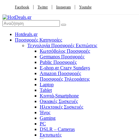
Facebook
Twitter
Instagram
Youtube
Hotdeals.gr
Προσφορές Κατηγορίες
Τεχνολογία Προσφορές Εκπτώσεις
Κωτσόβολος Προσφορές
Germanos Προσφορές
Public Προσφορές
E-shop.gr Crazy Sundays
Amazon Προσφορές
Προσφορές Τηλεοράσεις
Laptop
Tablet
Κινητά-Smartphone
Οικιακές Συσκευές
Hλεκτρικές Συσκευές
Ήχος
Gaming
PC
DSLR – Cameras
Εκτυπωτές