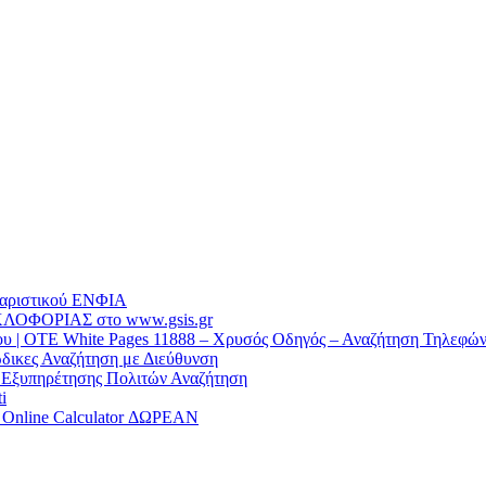
θαριστικού EΝΦΙΑ
ΛΟΦΟΡΙΑΣ στο www.gsis.gr
 | OTE White Pages 11888 – Χρυσός Οδηγός – Αναζήτηση Τηλεφώ
δικες Αναζήτηση με Διεύθυνση
α Εξυπηρέτησης Πολιτών Αναζήτηση
i
/ Online Calculator ΔΩΡΕΑΝ