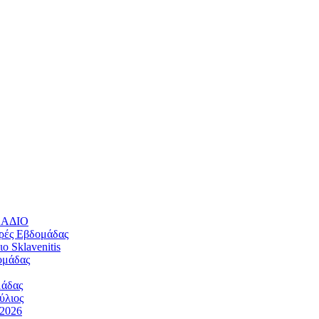
ΛΛΑΔΙΟ
ρές Εβδομάδας
 Sklavenitis
ομάδας
μάδας
ύλιος
/2026