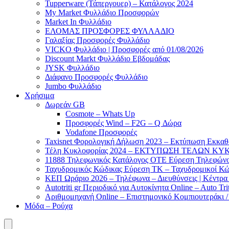
Tupperware (Τάπεργουερ) – Κατάλογος 2024
My Market Φυλλάδιο Προσφορών
Market In Φυλλάδιο
ΕΛΟΜΑΣ ΠΡΟΣΦΟΡΕΣ ΦΥΛΛΑΔΙΟ
Γαλαξίας Προσφορές Φυλλάδιο
VICKO Φυλλάδιο | Προσφορές από 01/08/2026
Discount Markt Φυλλάδιο Εβδομάδας
JYSK Φυλλάδιο
Διάφανο Προσφορές Φυλλάδιο
Jumbo Φυλλάδιο
Χρήσιμα
Δωρεάν GB
Cosmote – Whats Up
Προσφορές Wind – F2G – Q Δώρα
Vodafone Προσφορές
Taxisnet Φορολογική Δήλωση 2023 – Εκτύπωση Εκκα
Τέλη Kυκλοφορίας 2024 – ΕΚΤΥΠΩΣΗ ΤΕΛΩΝ ΚΥΚ
11888 Τηλεφωνικός Κατάλογος ΟΤΕ Εύρεση Τηλεφώνου
Ταχυδρομικός Κώδικας Εύρεση ΤΚ – Ταχυδρομικοί Κώ
ΚΕΠ Ωράριο 2026 – Τηλέφωνα – Διευθύνσεις | Κέντρ
Autotriti gr Περιοδικό για Αυτοκίνητα Online – Auto Trit
Αριθμομηχανή Online – Επιστημονικό Κομπιουτεράκι 
Μόδα – Ρούχα