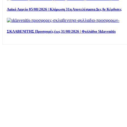
Λαϊκό Λαχείο 05/08/2026 | Κλήρωση 31η Αποτελέσματα Δες Αν Κέρδισες
ΣΚΛΑΒΕΝΙΤΗΣ Προσφορές έως 31/08/2026 | Φυλλάδιο Sklavenitis