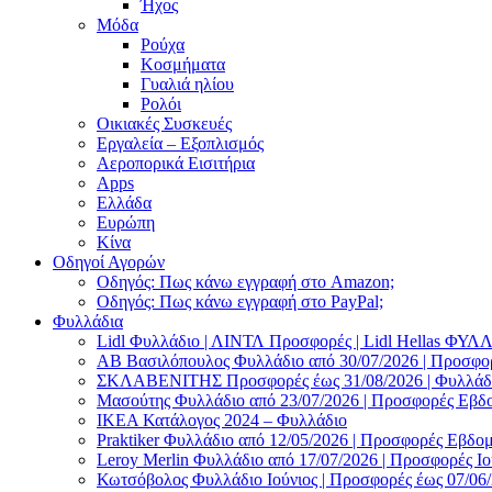
Ήχος
Μόδα
Ρούχα
Κοσμήματα
Γυαλιά ηλίου
Ρολόι
Οικιακές Συσκευές
Εργαλεία – Εξοπλισμός
Αεροπορικά Εισιτήρια
Apps
Ελλάδα
Ευρώπη
Κίνα
Οδηγοί Αγορών
Οδηγός: Πως κάνω εγγραφή στο Amazon;
Οδηγός: Πως κάνω εγγραφή στο PayPal;
Φυλλάδια
Lidl Φυλλάδιο | ΛΙΝΤΛ Προσφορές | Lidl Hellas ΦΥ
AB Βασιλόπουλος Φυλλάδιο από 30/07/2026 | Προσφο
ΣΚΛΑΒΕΝΙΤΗΣ Προσφορές έως 31/08/2026 | Φυλλάδιο
Μασούτης Φυλλάδιο από 23/07/2026 | Προσφορές Εβδ
ΙΚΕΑ Κατάλογος 2024 – Φυλλάδιο
Praktiker Φυλλάδιο από 12/05/2026 | Προσφορές Εβδο
Leroy Merlin Φυλλάδιο από 17/07/2026 | Προσφορές Ιο
Κωτσόβολος Φυλλάδιο Ιούνιος | Προσφορές έως 07/06