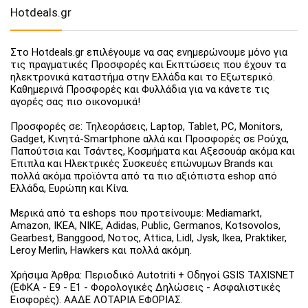
Hotdeals.gr
Στο Hotdeals.gr επιλέγουμε να σας ενημερώνουμε μόνο για
τις πραγματικές Προσφορές και Εκπτώσεις που έχουν τα
ηλεκτρονικά καταστήμα στην Ελλάδα και το Εξωτερικό.
Καθημερινά Προσφορές και Φυλλάδια για να κάνετε τις
αγορές σας πιο οικονομικά!
Προσφορές σε: Τηλεοράσεις, Laptop, Tablet, PC, Monitors,
Gadget, Κινητά-Smartphone αλλά και Προσφορές σε Ρούχα,
Παπούτσια και Τσάντες, Κοσμήματα και Αξεσουάρ ακόμα και
Έπιπλα και Ηλεκτρικές Συσκευές επώνυμων Brands και
πολλά ακόμα προϊόντα από τα πιο αξιόπιστα eshop από
Ελλάδα, Ευρώπη και Κίνα.
Μερικά από τα eshops που προτείνουμε: Mediamarkt,
Amazon, IKEA, NIKE, Adidas, Public, Germanos, Kotsovolos,
Gearbest, Banggood, Νοτος, Attica, Lidl, Jysk, Ikea, Praktiker,
Leroy Merlin, Hawkers και πολλά ακόμη.
Χρήσιμα Άρθρα: Περιοδικό Autotriti + Οδηγοί GSIS TAXISNET
(ΕΦΚΑ - Ε9 - Ε1 - Φορολογικές Δηλώσεις - Ασφαλιστικές
Εισφορές). ΑΑΔΕ ΛΟΤΑΡΙΑ ΕΦΟΡΙΑΣ.