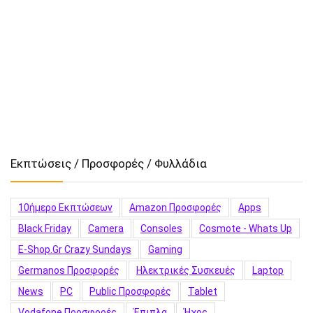
Εκπτώσεις / Προσφορές / Φυλλάδια
10ήμερο Εκπτώσεων
Amazon Προσφορές
Apps
Black Friday
Camera
Consoles
Cosmote - Whats Up
E-Shop.gr Crazy Sundays
Gaming
Germanos Προσφορές
Hλεκτρικές Συσκευές
Laptop
News
PC
Public Προσφορές
Tablet
Vodafone Προσφορές
Έπιπλα
Ήχος