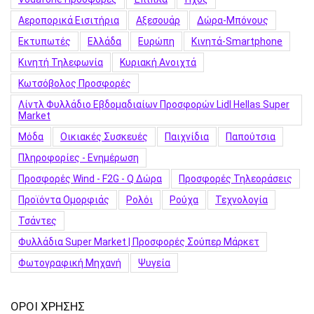
Αεροπορικά Εισιτήρια
Αξεσουάρ
Δώρα-Μπόνους
Εκτυπωτές
Ελλάδα
Ευρώπη
Κινητά-Smartphone
Κινητή Τηλεφωνία
Κυριακή Ανοιχτά
Κωτσόβολος Προσφορές
Λίντλ Φυλλάδιο Εβδομαδιαίων Προσφορών Lidl Hellas Super
Market
Μόδα
Οικιακές Συσκευές
Παιχνίδια
Παπούτσια
Πληροφορίες - Ενημέρωση
Προσφορές Wind - F2G - Q Δώρα
Προσφορές Τηλεοράσεις
Προϊόντα Ομορφιάς
Ρολόι
Ρούχα
Τεχνολογία
Τσάντες
Φυλλάδια Super Market | Προσφορές Σούπερ Μάρκετ
Φωτογραφική Μηχανή
Ψυγεία
ΟΡΟΙ ΧΡΗΣΗΣ