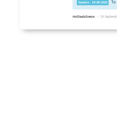
Το 
Update - 29-09-2025
HotDealsGreece
29 Septemb