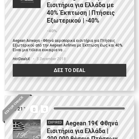
Εισιτήρια για Ελλάδα με
40% Έκπτωση | Πτήσεις
Εξωτερικού | -40%
-40%
Aegean Airways - Φθηνά αεροπορικά εισιτήρια για Πτήσεις
Εξωτερικού από την Aegean Airlines με Έκπτωση έως και 40%.
Είναι μια τέλεια ευκαιρία να ...
HotDealsX
5 December 2018
ΔΕΣ ΤΟ DEAL
EDITOR CHOICE
21
Aegean 19€ Φθηνά
EXPIRED
Εισιτήρια για Ελλάδα |
200.000 θέσεις Πτήσεων