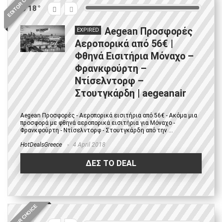
EDITOR CHOICE
18
Aegean Προσφορές
EXPIRED
Αεροπορικά από 56€ |
Φθηνά Εισιτήρια Μόναχο –
Φρανκφούρτη –
Ντίσελντορφ –
Στουτγκάρδη | aegeanair
Aegean Προσφορές - Αεροπορικά εισιτήρια από 56€ - Ακόμα μια
προσφορά με φθηνά αεροπορικά εισιτήρια για Μόναχο -
Φρανκφούρτη - Ντίσελντορφ - Στουτγκάρδη από την ...
HotDealsGreece
4 April 2018
ΔΕΣ ΤΟ DEAL
EDITOR CHOICE