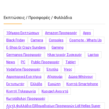
Εκπτώσεις / Προσφορές / Φυλλάδια
10ήμερο Εκπτώσεων
Amazon Προσφορές
Apps
Black Friday
Camera
Consoles
Cosmote - Whats Up
E-Shop.gr Crazy Sundays
Gaming
Germanos Προσφορές
Hλεκτρικές Συσκευές
Laptop
News
PC
Public Προσφορές
Tablet
Vodafone Προσφορές
Έπιπλα
Ήχος
Αεροπορικά Εισιτήρια
Αξεσουάρ
Δώρα-Μπόνους
Εκτυπωτές
Ελλάδα
Ευρώπη
Κινητά-Smartphone
Κινητή Τηλεφωνία
Κυριακή Ανοιχτά
Κωτσόβολος Προσφορές
Λίντλ Φυλλάδιο Εβδομαδιαίων Προσφορών Lidl Hellas Super