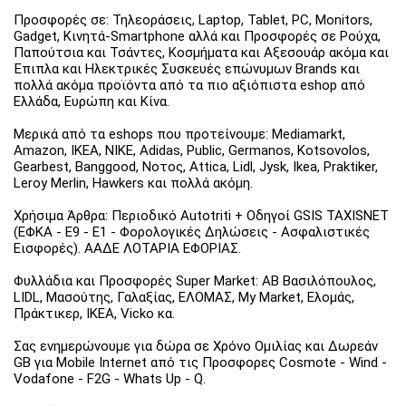
Προσφορές σε: Τηλεοράσεις, Laptop, Tablet, PC, Monitors,
Gadget, Κινητά-Smartphone αλλά και Προσφορές σε Ρούχα,
Παπούτσια και Τσάντες, Κοσμήματα και Αξεσουάρ ακόμα και
Έπιπλα και Ηλεκτρικές Συσκευές επώνυμων Brands και
πολλά ακόμα προϊόντα από τα πιο αξιόπιστα eshop από
Ελλάδα, Ευρώπη και Κίνα.
Μερικά από τα eshops που προτείνουμε: Mediamarkt,
Amazon, IKEA, NIKE, Adidas, Public, Germanos, Kotsovolos,
Gearbest, Banggood, Νοτος, Attica, Lidl, Jysk, Ikea, Praktiker,
Leroy Merlin, Hawkers και πολλά ακόμη.
Χρήσιμα Άρθρα: Περιοδικό Autotriti + Οδηγοί GSIS TAXISNET
(ΕΦΚΑ - Ε9 - Ε1 - Φορολογικές Δηλώσεις - Ασφαλιστικές
Εισφορές). ΑΑΔΕ ΛΟΤΑΡΙΑ ΕΦΟΡΙΑΣ.
Φυλλάδια και Προσφορές Super Market: ΑΒ Βασιλόπουλος,
LIDL, Μασούτης, Γαλαξίας, ΕΛΟΜΑΣ, My Market, Ελομάς,
Πράκτικερ, ΙΚΕΑ, Vicko κα.
Σας ενημερώνουμε για δώρα σε Χρόνο Ομιλίας και Δωρεάν
GB για Mobile Internet από τις Προσφορες Cosmote - Wind -
Vodafone - F2G - Whats Up - Q.