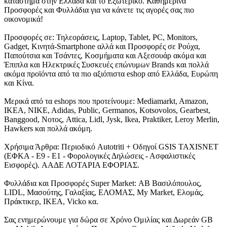
καταστήμα στην Ελλάδα και το Εξωτερικό. Καθημερινά
Προσφορές και Φυλλάδια για να κάνετε τις αγορές σας πιο
οικονομικά!
Προσφορές σε: Τηλεοράσεις, Laptop, Tablet, PC, Monitors,
Gadget, Κινητά-Smartphone αλλά και Προσφορές σε Ρούχα,
Παπούτσια και Τσάντες, Κοσμήματα και Αξεσουάρ ακόμα και
Έπιπλα και Ηλεκτρικές Συσκευές επώνυμων Brands και πολλά
ακόμα προϊόντα από τα πιο αξιόπιστα eshop από Ελλάδα, Ευρώπη
και Κίνα.
Μερικά από τα eshops που προτείνουμε: Mediamarkt, Amazon,
IKEA, NIKE, Adidas, Public, Germanos, Kotsovolos, Gearbest,
Banggood, Νοτος, Attica, Lidl, Jysk, Ikea, Praktiker, Leroy Merlin,
Hawkers και πολλά ακόμη.
Χρήσιμα Άρθρα: Περιοδικό Autotriti + Οδηγοί GSIS TAXISNET
(ΕΦΚΑ - Ε9 - Ε1 - Φορολογικές Δηλώσεις - Ασφαλιστικές
Εισφορές). ΑΑΔΕ ΛΟΤΑΡΙΑ ΕΦΟΡΙΑΣ.
Φυλλάδια και Προσφορές Super Market: ΑΒ Βασιλόπουλος,
LIDL, Μασούτης, Γαλαξίας, ΕΛΟΜΑΣ, My Market, Ελομάς,
Πράκτικερ, ΙΚΕΑ, Vicko κα.
Σας ενημερώνουμε για δώρα σε Χρόνο Ομιλίας και Δωρεάν GB