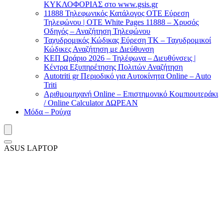
ΚΥΚΛΟΦΟΡΙΑΣ στο www.gsis.gr
11888 Τηλεφωνικός Κατάλογος ΟΤΕ Εύρεση
Τηλεφώνου | OTE White Pages 11888 – Χρυσός
Οδηγός – Αναζήτηση Τηλεφώνου
Ταχυδρομικός Κώδικας Εύρεση ΤΚ – Ταχυδρομικοί
Κώδικες Αναζήτηση με Διεύθυνση
ΚΕΠ Ωράριο 2026 – Τηλέφωνα – Διευθύνσεις |
Κέντρα Εξυπηρέτησης Πολιτών Αναζήτηση
Autotriti gr Περιοδικό για Αυτοκίνητα Online – Auto
Triti
Αριθμομηχανή Online – Επιστημονικό Κομπιουτεράκι
/ Online Calculator ΔΩΡΕΑΝ
Μόδα – Ρούχα
ASUS LAPTOP