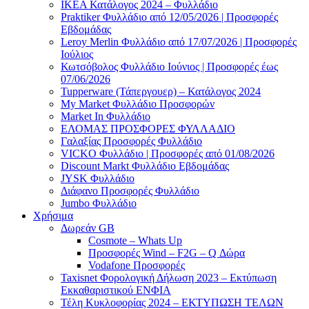
ΙΚΕΑ Κατάλογος 2024 – Φυλλάδιο
Praktiker Φυλλάδιο από 12/05/2026 | Προσφορές
Εβδομάδας
Leroy Merlin Φυλλάδιο από 17/07/2026 | Προσφορές
Ιούλιος
Κωτσόβολος Φυλλάδιο Ιούνιος | Προσφορές έως
07/06/2026
Tupperware (Τάπεργουερ) – Κατάλογος 2024
My Market Φυλλάδιο Προσφορών
Market In Φυλλάδιο
ΕΛΟΜΑΣ ΠΡΟΣΦΟΡΕΣ ΦΥΛΛΑΔΙΟ
Γαλαξίας Προσφορές Φυλλάδιο
VICKO Φυλλάδιο | Προσφορές από 01/08/2026
Discount Markt Φυλλάδιο Εβδομάδας
JYSK Φυλλάδιο
Διάφανο Προσφορές Φυλλάδιο
Jumbo Φυλλάδιο
Χρήσιμα
Δωρεάν GB
Cosmote – Whats Up
Προσφορές Wind – F2G – Q Δώρα
Vodafone Προσφορές
Taxisnet Φορολογική Δήλωση 2023 – Εκτύπωση
Εκκαθαριστικού EΝΦΙΑ
Τέλη Kυκλοφορίας 2024 – ΕΚΤΥΠΩΣΗ ΤΕΛΩΝ