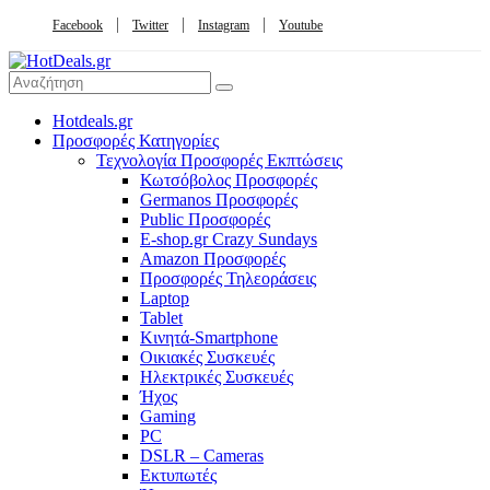
Facebook
Twitter
Instagram
Youtube
Hotdeals.gr
Προσφορές Κατηγορίες
Τεχνολογία Προσφορές Εκπτώσεις
Κωτσόβολος Προσφορές
Germanos Προσφορές
Public Προσφορές
E-shop.gr Crazy Sundays
Amazon Προσφορές
Προσφορές Τηλεοράσεις
Laptop
Tablet
Κινητά-Smartphone
Οικιακές Συσκευές
Hλεκτρικές Συσκευές
Ήχος
Gaming
PC
DSLR – Cameras
Εκτυπωτές