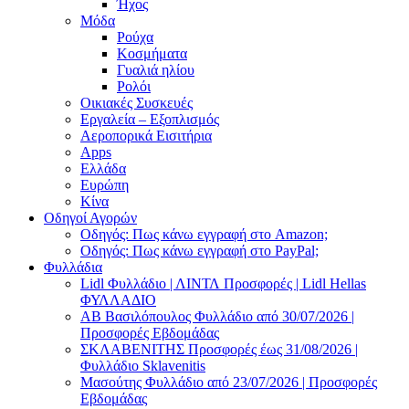
Ήχος
Μόδα
Ρούχα
Κοσμήματα
Γυαλιά ηλίου
Ρολόι
Οικιακές Συσκευές
Εργαλεία – Εξοπλισμός
Αεροπορικά Εισιτήρια
Apps
Ελλάδα
Ευρώπη
Κίνα
Οδηγοί Αγορών
Οδηγός: Πως κάνω εγγραφή στο Amazon;
Οδηγός: Πως κάνω εγγραφή στο PayPal;
Φυλλάδια
Lidl Φυλλάδιο | ΛΙΝΤΛ Προσφορές | Lidl Hellas
ΦΥΛΛΑΔΙΟ
AB Βασιλόπουλος Φυλλάδιο από 30/07/2026 |
Προσφορές Εβδομάδας
ΣΚΛΑΒΕΝΙΤΗΣ Προσφορές έως 31/08/2026 |
Φυλλάδιο Sklavenitis
Μασούτης Φυλλάδιο από 23/07/2026 | Προσφορές
Εβδομάδας