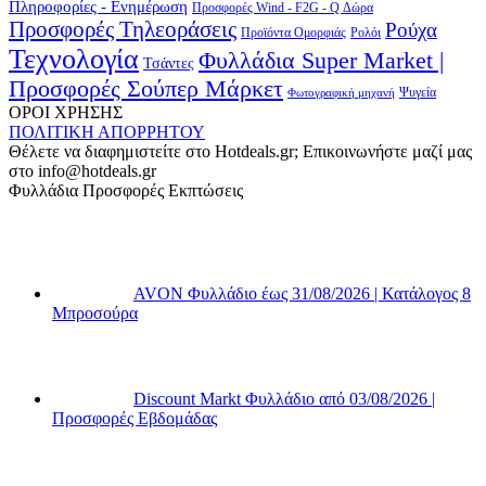
Πληροφορίες - Ενημέρωση
Προσφορές Wind - F2G - Q Δώρα
Προσφορές Τηλεοράσεις
Ρούχα
Προϊόντα Ομορφιάς
Ρολόι
Τεχνολογία
Φυλλάδια Super Market |
Τσάντες
Προσφορές Σούπερ Μάρκετ
Φωτογραφική μηχανή
Ψυγεία
ΟΡΟΙ ΧΡΗΣΗΣ
ΠΟΛΙΤΙΚΗ ΑΠΟΡΡΗΤΟΥ
Θέλετε να διαφημιστείτε στο Hotdeals.gr; Επικοινωνήστε μαζί μας
στο info@hotdeals.gr
Φυλλάδια Προσφορές Εκπτώσεις
AVON Φυλλάδιο έως 31/08/2026 | Κατάλογος 8
Μπροσούρα
Discount Markt Φυλλάδιο από 03/08/2026 |
Προσφορές Εβδομάδας