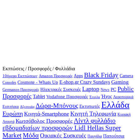
Εκπτώσεις / Προσφορές / Φυλλάδια
Black Friday
10ήμερο Εκπτώσεων
Apps
Camera
Amazon Προσφορές
Gaming
E-shop.gr Crazy Sundays
Cosmote - Whats Up
Consoles
Public
Laptop
Hλεκτρικές Συσκευές
PC
Germanos Προσφορές
News
Προσφορές
Ήχος
Tablet
Vodafone Προσφορές
Αεροπορικά
Έπιπλα
Ελλάδα
Δώρα-Μπόνους
Εκτυπωτές
Εισιτήρια
Αξεσουάρ
Ευρώπη
Κινητή Τηλεφωνία
Κινητά-Smartphone
Κυριακή
Λίντλ φυλλάδιο
Κωτσόβολος Προσφορές
Ανοιχτά
εβδομαδιαίων προσφορών Lidl Hellas Super
Μόδα
Market
Οικιακές Συσκευές
Παπούτσια
Παιχνίδια