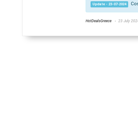
Cos
Update - 23-07-2024
HotDealsGreece
23 July 202