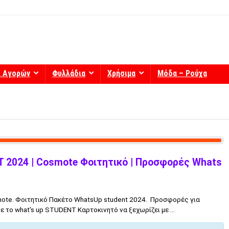
ί Αγορών
Φυλλάδια
Χρήσιμα
Μόδα – Ρούχα
 2024 | Cosmote Φοιτητικό | Προσφορές Whats
te. Φοιτητικό Πακέτο WhatsUp student 2024. Προσφορές για
 το what's up STUDENT Καρτοκινητό να ξεχωρίζει με ...