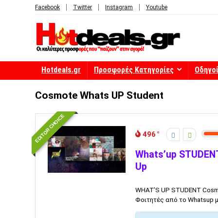
Facebook
Twitter
Instagram
Youtube
Hotdeals.gr
Προσφορές Κατηγορίες
Οδηγο
Cosmote Whats UP Student
EDITOR CHOICE
496
Whats’up STUDENT
Up
WHAT’S UP STUDENT Cosmo
Φοιτητές από το Whatsup με