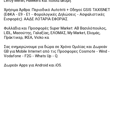
Leroy Merlin, Hawkers και πολλά ακόμη.
Χρήσιμα Άρθρα: Περιοδικό Autotriti + Οδηγοί GSIS TAXISNET
(ΕΦΚΑ - Ε9 - Ε1 - Φορολογικές Δηλώσεις - Ασφαλιστικές
Εισφορές). ΑΑΔΕ ΛΟΤΑΡΙΑ ΕΦΟΡΙΑΣ.
Φυλλάδια και Προσφορές Super Market: ΑΒ Βασιλόπουλος,
LIDL, Μασούτης, Γαλαξίας, ΕΛΟΜΑΣ, My Market, Ελομάς,
Πράκτικερ, ΙΚΕΑ, Vicko κα.
Σας ενημερώνουμε για δώρα σε Χρόνο Ομιλίας και Δωρεάν
GB για Mobile Internet από τις Προσφορες Cosmote - Wind -
Vodafone - F2G - Whats Up - Q.
Δωρεάν Apps για Android και iOS.