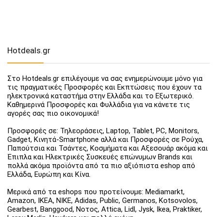
Hotdeals.gr
Στο Hotdeals.gr επιλέγουμε να σας ενημερώνουμε μόνο για
τις πραγματικές Προσφορές και Εκπτώσεις που έχουν τα
ηλεκτρονικά καταστήμα στην Ελλάδα και το Εξωτερικό.
Καθημερινά Προσφορές και Φυλλάδια για να κάνετε τις
αγορές σας πιο οικονομικά!
Προσφορές σε: Τηλεοράσεις, Laptop, Tablet, PC, Monitors,
Gadget, Κινητά-Smartphone αλλά και Προσφορές σε Ρούχα,
Παπούτσια και Τσάντες, Κοσμήματα και Αξεσουάρ ακόμα και
Έπιπλα και Ηλεκτρικές Συσκευές επώνυμων Brands και
πολλά ακόμα προϊόντα από τα πιο αξιόπιστα eshop από
Ελλάδα, Ευρώπη και Κίνα.
Μερικά από τα eshops που προτείνουμε: Mediamarkt,
Amazon, IKEA, NIKE, Adidas, Public, Germanos, Kotsovolos,
Gearbest, Banggood, Νοτος, Attica, Lidl, Jysk, Ikea, Praktiker,