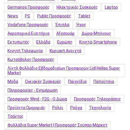
Germanos Προσφορές
Hλεκτρικές Συσκευές
Laptop
News
PC
Public Προσφορές
Tablet
Vodafone Προσφορές
Έπιπλα
Ήχος
Αεροπορικά Εισιτήρια
Αξεσουάρ
Δώρα-Μπόνους
Εκτυπωτές
Ελλάδα
Ευρώπη
Κινητά-Smartphone
Κινητή Τηλεφωνία
Κυριακή Ανοιχτά
Κωτσόβολος Προσφορές
Λίντλ Φυλλάδιο Εβδομαδιαίων Προσφορών Lidl Hellas Super
Market
Μόδα
Οικιακές Συσκευές
Παιχνίδια
Παπούτσια
Πληροφορίες - Ενημέρωση
Προσφορές Wind - F2G - Q Δώρα
Προσφορές Τηλεοράσεις
Προϊόντα Ομορφιάς
Ρολόι
Ρούχα
Τεχνολογία
Τσάντες
Φυλλάδια Super Market | Προσφορές Σούπερ Μάρκετ