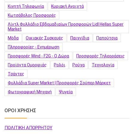
Κινητή Τηλεφωνία
Κυριακή Ανοιχτά
Κωτσόβολος Προσφορές
Λίντλ Φυλλάδιο Εβδομαδιαίων Προσφορών Lidl Hellas Super
Market
Μόδα
Οικιακές Συσκευές
Παιχνίδια
Παπούτσια
Πληροφορίες - Ενημέρωση
Προσφορές Wind - F2G - Q Δώρα
Προσφορές Τηλεοράσεις
Προϊόντα Ομορφιάς
Ρολόι
Ρούχα
Τεχνολογία
Τσάντες
Φυλλάδια Super Market | Προσφορές Σούπερ Μάρκετ
Φωτογραφική Μηχανή
Ψυγεία
ΟΡΟΙ ΧΡΗΣΗΣ
ΠΟΛΙΤΙΚΗ ΑΠΟΡΡΗΤΟΥ