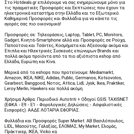
Στο Hotdeals.gr επιλέγουμε να σας ενημερώνουμε μόνο για
τις πραγματικές Προσφορές και Εκπτώσεις που έχουν τα
ηλεκτρονικά καταστήμα στην Ελλάδα και το Εξωτερικό.
Καθημερινά Προσφορές και Φυλλάδια για να κάνετε τις
αγορές σας πιο οικονομικά!
Προσφορές σε: Τηλεοράσεις, Laptop, Tablet, PC, Monitors,
Gadget, Κινητά-Smartphone αλλά και Προσφορές σε Ρούχα,
Παπούτσια και Τσάντες, Κοσμήματα και Αξεσουάρ ακόμα και
Έπιπλα και Ηλεκτρικές Συσκευές επώνυμων Brands και
πολλά ακόμα προϊόντα από τα πιο αξιόπιστα eshop από
Ελλάδα, Ευρώπη και Κίνα.
Μερικά από τα eshops που προτείνουμε: Mediamarkt,
Amazon, IKEA, NIKE, Adidas, Public, Germanos, Kotsovolos,
Gearbest, Banggood, Νοτος, Attica, Lidl, Jysk, Ikea, Praktiker,
Leroy Merlin, Hawkers και πολλά ακόμη.
Χρήσιμα Άρθρα: Περιοδικό Autotriti + Οδηγοί GSIS TAXISNET
(ΕΦΚΑ - Ε9 - Ε1 - Φορολογικές Δηλώσεις - Ασφαλιστικές
Εισφορές). ΑΑΔΕ ΛΟΤΑΡΙΑ ΕΦΟΡΙΑΣ.
Φυλλάδια και Προσφορές Super Market: ΑΒ Βασιλόπουλος,
LIDL, Μασούτης, Γαλαξίας, ΕΛΟΜΑΣ, My Market, Ελομάς,
Πράκτικερ, ΙΚΕΑ, Vicko κα.