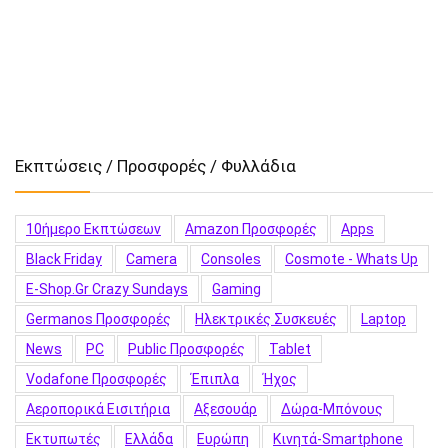
Εκπτώσεις / Προσφορές / Φυλλάδια
10ήμερο Εκπτώσεων
Amazon Προσφορές
Apps
Black Friday
Camera
Consoles
Cosmote - Whats Up
E-Shop.gr Crazy Sundays
Gaming
Germanos Προσφορές
Hλεκτρικές Συσκευές
Laptop
News
PC
Public Προσφορές
Tablet
Vodafone Προσφορές
Έπιπλα
Ήχος
Αεροπορικά Εισιτήρια
Αξεσουάρ
Δώρα-Μπόνους
Εκτυπωτές
Ελλάδα
Ευρώπη
Κινητά-Smartphone