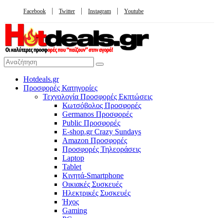
Facebook
Twitter
Instagram
Youtube
Hotdeals.gr
Προσφορές Κατηγορίες
Τεχνολογία Προσφορές Εκπτώσεις
Κωτσόβολος Προσφορές
Germanos Προσφορές
Public Προσφορές
E-shop.gr Crazy Sundays
Amazon Προσφορές
Προσφορές Τηλεοράσεις
Laptop
Tablet
Κινητά-Smartphone
Οικιακές Συσκευές
Hλεκτρικές Συσκευές
Ήχος
Gaming