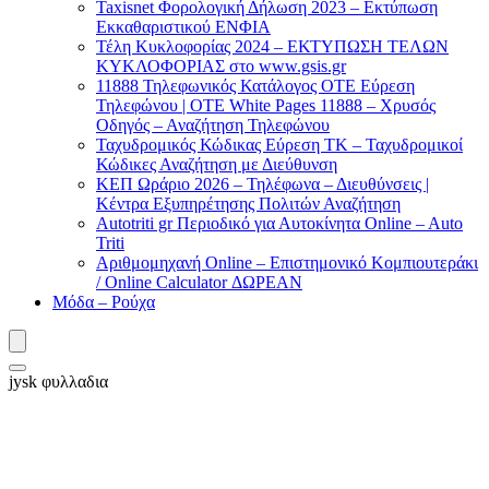
Taxisnet Φορολογική Δήλωση 2023 – Εκτύπωση
Εκκαθαριστικού EΝΦΙΑ
Τέλη Kυκλοφορίας 2024 – ΕΚΤΥΠΩΣΗ ΤΕΛΩΝ
ΚΥΚΛΟΦΟΡΙΑΣ στο www.gsis.gr
11888 Τηλεφωνικός Κατάλογος ΟΤΕ Εύρεση
Τηλεφώνου | OTE White Pages 11888 – Χρυσός
Οδηγός – Αναζήτηση Τηλεφώνου
Ταχυδρομικός Κώδικας Εύρεση ΤΚ – Ταχυδρομικοί
Κώδικες Αναζήτηση με Διεύθυνση
ΚΕΠ Ωράριο 2026 – Τηλέφωνα – Διευθύνσεις |
Κέντρα Εξυπηρέτησης Πολιτών Αναζήτηση
Autotriti gr Περιοδικό για Αυτοκίνητα Online – Auto
Triti
Αριθμομηχανή Online – Επιστημονικό Κομπιουτεράκι
/ Online Calculator ΔΩΡΕΑΝ
Μόδα – Ρούχα
jysk φυλλαδια