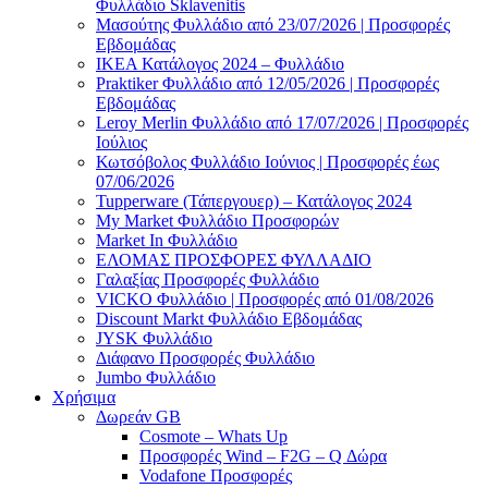
Φυλλάδιο Sklavenitis
Μασούτης Φυλλάδιο από 23/07/2026 | Προσφορές
Εβδομάδας
ΙΚΕΑ Κατάλογος 2024 – Φυλλάδιο
Praktiker Φυλλάδιο από 12/05/2026 | Προσφορές
Εβδομάδας
Leroy Merlin Φυλλάδιο από 17/07/2026 | Προσφορές
Ιούλιος
Κωτσόβολος Φυλλάδιο Ιούνιος | Προσφορές έως
07/06/2026
Tupperware (Τάπεργουερ) – Κατάλογος 2024
My Market Φυλλάδιο Προσφορών
Market In Φυλλάδιο
ΕΛΟΜΑΣ ΠΡΟΣΦΟΡΕΣ ΦΥΛΛΑΔΙΟ
Γαλαξίας Προσφορές Φυλλάδιο
VICKO Φυλλάδιο | Προσφορές από 01/08/2026
Discount Markt Φυλλάδιο Εβδομάδας
JYSK Φυλλάδιο
Διάφανο Προσφορές Φυλλάδιο
Jumbo Φυλλάδιο
Χρήσιμα
Δωρεάν GB
Cosmote – Whats Up
Προσφορές Wind – F2G – Q Δώρα
Vodafone Προσφορές