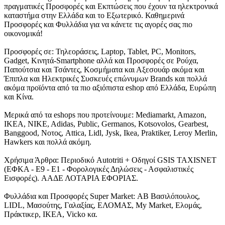
πραγματικές Προσφορές και Εκπτώσεις που έχουν τα ηλεκτρονικά
καταστήμα στην Ελλάδα και το Εξωτερικό. Καθημερινά
Προσφορές και Φυλλάδια για να κάνετε τις αγορές σας πιο
οικονομικά!
Προσφορές σε: Τηλεοράσεις, Laptop, Tablet, PC, Monitors,
Gadget, Κινητά-Smartphone αλλά και Προσφορές σε Ρούχα,
Παπούτσια και Τσάντες, Κοσμήματα και Αξεσουάρ ακόμα και
Έπιπλα και Ηλεκτρικές Συσκευές επώνυμων Brands και πολλά
ακόμα προϊόντα από τα πιο αξιόπιστα eshop από Ελλάδα, Ευρώπη
και Κίνα.
Μερικά από τα eshops που προτείνουμε: Mediamarkt, Amazon,
IKEA, NIKE, Adidas, Public, Germanos, Kotsovolos, Gearbest,
Banggood, Νοτος, Attica, Lidl, Jysk, Ikea, Praktiker, Leroy Merlin,
Hawkers και πολλά ακόμη.
Χρήσιμα Άρθρα: Περιοδικό Autotriti + Οδηγοί GSIS TAXISNET
(ΕΦΚΑ - Ε9 - Ε1 - Φορολογικές Δηλώσεις - Ασφαλιστικές
Εισφορές). ΑΑΔΕ ΛΟΤΑΡΙΑ ΕΦΟΡΙΑΣ.
Φυλλάδια και Προσφορές Super Market: ΑΒ Βασιλόπουλος,
LIDL, Μασούτης, Γαλαξίας, ΕΛΟΜΑΣ, My Market, Ελομάς,
Πράκτικερ, ΙΚΕΑ, Vicko κα.