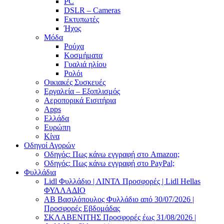
PC
DSLR – Cameras
Εκτυπωτές
Ήχος
Μόδα
Ρούχα
Κοσμήματα
Γυαλιά ηλίου
Ρολόι
Οικιακές Συσκευές
Εργαλεία – Εξοπλισμός
Αεροπορικά Εισιτήρια
Apps
Ελλάδα
Ευρώπη
Κίνα
Οδηγοί Αγορών
Οδηγός: Πως κάνω εγγραφή στο Amazon;
Οδηγός: Πως κάνω εγγραφή στο PayPal;
Φυλλάδια
Lidl Φυλλάδιο | ΛΙΝΤΛ Προσφορές | Lidl Hellas
ΦΥΛΛΑΔΙΟ
AB Βασιλόπουλος Φυλλάδιο από 30/07/2026 |
Προσφορές Εβδομάδας
ΣΚΛΑΒΕΝΙΤΗΣ Προσφορές έως 31/08/2026 |