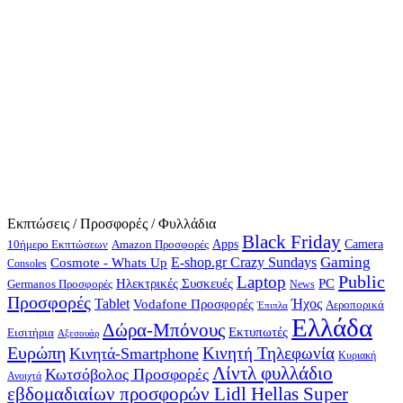
Εκπτώσεις / Προσφορές / Φυλλάδια
Black Friday
10ήμερο Εκπτώσεων
Apps
Camera
Amazon Προσφορές
Gaming
E-shop.gr Crazy Sundays
Cosmote - Whats Up
Consoles
Public
Laptop
Hλεκτρικές Συσκευές
PC
Germanos Προσφορές
News
Προσφορές
Ήχος
Tablet
Vodafone Προσφορές
Αεροπορικά
Έπιπλα
Ελλάδα
Δώρα-Μπόνους
Εκτυπωτές
Εισιτήρια
Αξεσουάρ
Ευρώπη
Κινητή Τηλεφωνία
Κινητά-Smartphone
Κυριακή
Λίντλ φυλλάδιο
Κωτσόβολος Προσφορές
Ανοιχτά
εβδομαδιαίων προσφορών Lidl Hellas Super