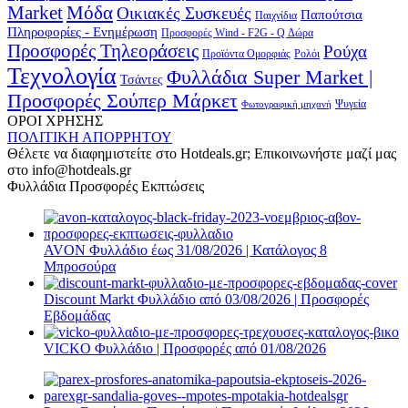
Μόδα
Market
Οικιακές Συσκευές
Παπούτσια
Παιχνίδια
Πληροφορίες - Ενημέρωση
Προσφορές Wind - F2G - Q Δώρα
Προσφορές Τηλεοράσεις
Ρούχα
Προϊόντα Ομορφιάς
Ρολόι
Τεχνολογία
Φυλλάδια Super Market |
Τσάντες
Προσφορές Σούπερ Μάρκετ
Φωτογραφική μηχανή
Ψυγεία
ΟΡΟΙ ΧΡΗΣΗΣ
ΠΟΛΙΤΙΚΗ ΑΠΟΡΡΗΤΟΥ
Θέλετε να διαφημιστείτε στο Hotdeals.gr; Επικοινωνήστε μαζί μας
στο info@hotdeals.gr
Φυλλάδια Προσφορές Εκπτώσεις
AVON Φυλλάδιο έως 31/08/2026 | Κατάλογος 8
Μπροσούρα
Discount Markt Φυλλάδιο από 03/08/2026 | Προσφορές
Εβδομάδας
VICKO Φυλλάδιο | Προσφορές από 01/08/2026