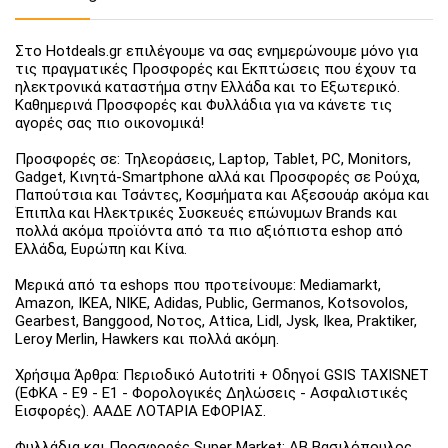
Στο Hotdeals.gr επιλέγουμε να σας ενημερώνουμε μόνο για
τις πραγματικές Προσφορές και Εκπτώσεις που έχουν τα
ηλεκτρονικά καταστήμα στην Ελλάδα και το Εξωτερικό.
Καθημερινά Προσφορές και Φυλλάδια για να κάνετε τις
αγορές σας πιο οικονομικά!
Προσφορές σε: Τηλεοράσεις, Laptop, Tablet, PC, Monitors,
Gadget, Κινητά-Smartphone αλλά και Προσφορές σε Ρούχα,
Παπούτσια και Τσάντες, Κοσμήματα και Αξεσουάρ ακόμα και
Έπιπλα και Ηλεκτρικές Συσκευές επώνυμων Brands και
πολλά ακόμα προϊόντα από τα πιο αξιόπιστα eshop από
Ελλάδα, Ευρώπη και Κίνα.
Μερικά από τα eshops που προτείνουμε: Mediamarkt,
Amazon, IKEA, NIKE, Adidas, Public, Germanos, Kotsovolos,
Gearbest, Banggood, Νοτος, Attica, Lidl, Jysk, Ikea, Praktiker,
Leroy Merlin, Hawkers και πολλά ακόμη.
Χρήσιμα Άρθρα: Περιοδικό Autotriti + Οδηγοί GSIS TAXISNET
(ΕΦΚΑ - Ε9 - Ε1 - Φορολογικές Δηλώσεις - Ασφαλιστικές
Εισφορές). ΑΑΔΕ ΛΟΤΑΡΙΑ ΕΦΟΡΙΑΣ.
Φυλλάδια και Προσφορές Super Market: ΑΒ Βασιλόπουλος,