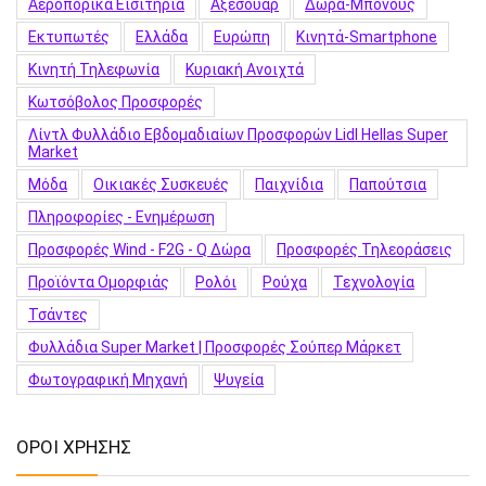
Αεροπορικά Εισιτήρια
Αξεσουάρ
Δώρα-Μπόνους
Εκτυπωτές
Ελλάδα
Ευρώπη
Κινητά-Smartphone
Κινητή Τηλεφωνία
Κυριακή Ανοιχτά
Κωτσόβολος Προσφορές
Λίντλ Φυλλάδιο Εβδομαδιαίων Προσφορών Lidl Hellas Super
Market
Μόδα
Οικιακές Συσκευές
Παιχνίδια
Παπούτσια
Πληροφορίες - Ενημέρωση
Προσφορές Wind - F2G - Q Δώρα
Προσφορές Τηλεοράσεις
Προϊόντα Ομορφιάς
Ρολόι
Ρούχα
Τεχνολογία
Τσάντες
Φυλλάδια Super Market | Προσφορές Σούπερ Μάρκετ
Φωτογραφική Μηχανή
Ψυγεία
ΟΡΟΙ ΧΡΗΣΗΣ