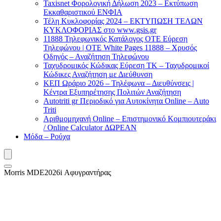
Taxisnet Φορολογική Δήλωση 2023 – Εκτύπωση
Εκκαθαριστικού EΝΦΙΑ
Τέλη Kυκλοφορίας 2024 – ΕΚΤΥΠΩΣΗ ΤΕΛΩΝ
ΚΥΚΛΟΦΟΡΙΑΣ στο www.gsis.gr
11888 Τηλεφωνικός Κατάλογος ΟΤΕ Εύρεση
Τηλεφώνου | OTE White Pages 11888 – Χρυσός
Οδηγός – Αναζήτηση Τηλεφώνου
Ταχυδρομικός Κώδικας Εύρεση ΤΚ – Ταχυδρομικοί
Κώδικες Αναζήτηση με Διεύθυνση
ΚΕΠ Ωράριο 2026 – Τηλέφωνα – Διευθύνσεις |
Κέντρα Εξυπηρέτησης Πολιτών Αναζήτηση
Autotriti gr Περιοδικό για Αυτοκίνητα Online – Auto
Triti
Αριθμομηχανή Online – Επιστημονικό Κομπιουτεράκι
/ Online Calculator ΔΩΡΕΑΝ
Μόδα – Ρούχα
Morris MDE2026i Αφυγραντήρας