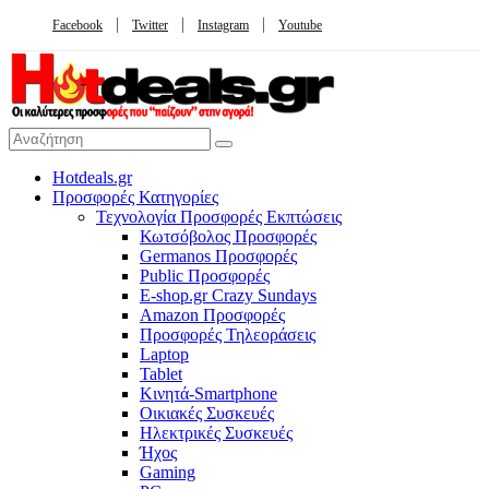
Facebook
Twitter
Instagram
Youtube
Hotdeals.gr
Προσφορές Κατηγορίες
Τεχνολογία Προσφορές Εκπτώσεις
Κωτσόβολος Προσφορές
Germanos Προσφορές
Public Προσφορές
E-shop.gr Crazy Sundays
Amazon Προσφορές
Προσφορές Τηλεοράσεις
Laptop
Tablet
Κινητά-Smartphone
Οικιακές Συσκευές
Hλεκτρικές Συσκευές
Ήχος
Gaming