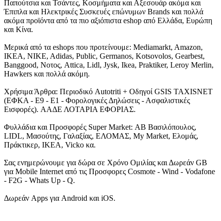
Παπούτσια και Τσάντες, Κοσμήματα και Αξεσουάρ ακόμα και
Έπιπλα και Ηλεκτρικές Συσκευές επώνυμων Brands και πολλά
ακόμα προϊόντα από τα πιο αξιόπιστα eshop από Ελλάδα, Ευρώπη
και Κίνα.
Μερικά από τα eshops που προτείνουμε: Mediamarkt, Amazon,
IKEA, NIKE, Adidas, Public, Germanos, Kotsovolos, Gearbest,
Banggood, Νοτος, Attica, Lidl, Jysk, Ikea, Praktiker, Leroy Merlin,
Hawkers και πολλά ακόμη.
Χρήσιμα Άρθρα: Περιοδικό Autotriti + Οδηγοί GSIS TAXISNET
(ΕΦΚΑ - Ε9 - Ε1 - Φορολογικές Δηλώσεις - Ασφαλιστικές
Εισφορές). ΑΑΔΕ ΛΟΤΑΡΙΑ ΕΦΟΡΙΑΣ.
Φυλλάδια και Προσφορές Super Market: ΑΒ Βασιλόπουλος,
LIDL, Μασούτης, Γαλαξίας, ΕΛΟΜΑΣ, My Market, Ελομάς,
Πράκτικερ, ΙΚΕΑ, Vicko κα.
Σας ενημερώνουμε για δώρα σε Χρόνο Ομιλίας και Δωρεάν GB
για Mobile Internet από τις Προσφορες Cosmote - Wind - Vodafone
- F2G - Whats Up - Q.
Δωρεάν Apps για Android και iOS.