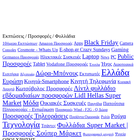
Εκπτώσεις / Προσφορές / Φυλλάδια
Black Friday
10ήμερο Εκπτώσεων
Apps
Camera
Amazon Προσφορές
Gaming
E-shop.gr Crazy Sundays
Cosmote - Whats Up
Consoles
Public
Laptop
Hλεκτρικές Συσκευές
PC
Germanos Προσφορές
News
Προσφορές
Ήχος
Tablet
Vodafone Προσφορές
Αεροπορικά
Έπιπλα
Ελλάδα
Δώρα-Μπόνους
Εκτυπωτές
Εισιτήρια
Αξεσουάρ
Ευρώπη
Κινητή Τηλεφωνία
Κινητά-Smartphone
Κυριακή
Λίντλ φυλλάδιο
Κωτσόβολος Προσφορές
Ανοιχτά
εβδομαδιαίων προσφορών Lidl Hellas Super
Μόδα
Market
Οικιακές Συσκευές
Παπούτσια
Παιχνίδια
Πληροφορίες - Ενημέρωση
Προσφορές Wind - F2G - Q Δώρα
Προσφορές Τηλεοράσεις
Ρούχα
Προϊόντα Ομορφιάς
Ρολόι
Τεχνολογία
Φυλλάδια Super Market |
Τσάντες
Προσφορές Σούπερ Μάρκετ
Φωτογραφική μηχανή
Ψυγεία
ΟΡΟΙ ΧΡΗΣΗΣ