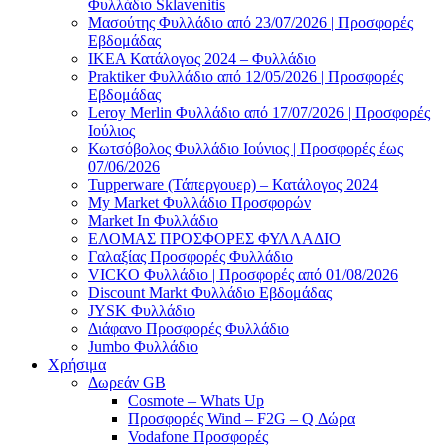
Φυλλάδιο Sklavenitis
Μασούτης Φυλλάδιο από 23/07/2026 | Προσφορές
Εβδομάδας
ΙΚΕΑ Κατάλογος 2024 – Φυλλάδιο
Praktiker Φυλλάδιο από 12/05/2026 | Προσφορές
Εβδομάδας
Leroy Merlin Φυλλάδιο από 17/07/2026 | Προσφορές
Ιούλιος
Κωτσόβολος Φυλλάδιο Ιούνιος | Προσφορές έως
07/06/2026
Tupperware (Τάπεργουερ) – Κατάλογος 2024
My Market Φυλλάδιο Προσφορών
Market In Φυλλάδιο
ΕΛΟΜΑΣ ΠΡΟΣΦΟΡΕΣ ΦΥΛΛΑΔΙΟ
Γαλαξίας Προσφορές Φυλλάδιο
VICKO Φυλλάδιο | Προσφορές από 01/08/2026
Discount Markt Φυλλάδιο Εβδομάδας
JYSK Φυλλάδιο
Διάφανο Προσφορές Φυλλάδιο
Jumbo Φυλλάδιο
Χρήσιμα
Δωρεάν GB
Cosmote – Whats Up
Προσφορές Wind – F2G – Q Δώρα
Vodafone Προσφορές