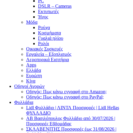
PC
DSLR – Cameras
Εκτυπωτές
Ήχος
Μόδα
Ρούχα
Κοσμήματα
Γυαλιά ηλίου
Ρολόι
Οικιακές Συσκευές
Εργαλεία – Εξοπλισμός
Αεροπορικά Εισιτήρια
Apps
Ελλάδα
Ευρώπη
Κίνα
Οδηγοί Αγορών
Οδηγός: Πως κάνω εγγραφή στο Amazon;
Οδηγός: Πως κάνω εγγραφή στο PayPal;
Φυλλάδια
Lidl Φυλλάδιο | ΛΙΝΤΛ Προσφορές | Lidl Hellas
ΦΥΛΛΑΔΙΟ
AB Βασιλόπουλος Φυλλάδιο από 30/07/2026 |
Προσφορές Εβδομάδας
ΣΚΛΑΒΕΝΙΤΗΣ Προσφορές έως 31/08/2026 |