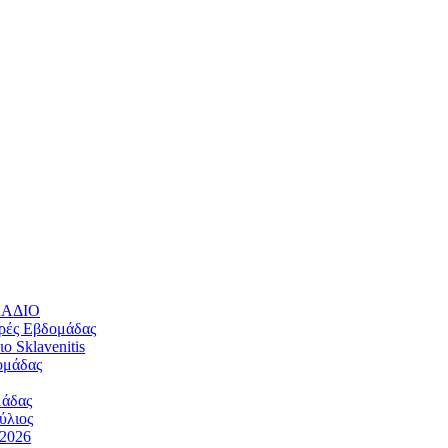
ΛΛΑΔΙΟ
ρές Εβδομάδας
 Sklavenitis
ομάδας
μάδας
ύλιος
/2026