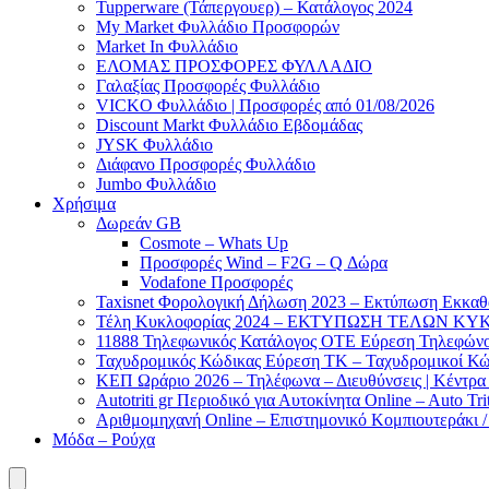
Tupperware (Τάπεργουερ) – Κατάλογος 2024
My Market Φυλλάδιο Προσφορών
Market In Φυλλάδιο
ΕΛΟΜΑΣ ΠΡΟΣΦΟΡΕΣ ΦΥΛΛΑΔΙΟ
Γαλαξίας Προσφορές Φυλλάδιο
VICKO Φυλλάδιο | Προσφορές από 01/08/2026
Discount Markt Φυλλάδιο Εβδομάδας
JYSK Φυλλάδιο
Διάφανο Προσφορές Φυλλάδιο
Jumbo Φυλλάδιο
Χρήσιμα
Δωρεάν GB
Cosmote – Whats Up
Προσφορές Wind – F2G – Q Δώρα
Vodafone Προσφορές
Taxisnet Φορολογική Δήλωση 2023 – Εκτύπωση Εκκα
Τέλη Kυκλοφορίας 2024 – ΕΚΤΥΠΩΣΗ ΤΕΛΩΝ ΚΥΚ
11888 Τηλεφωνικός Κατάλογος ΟΤΕ Εύρεση Τηλεφώνου
Ταχυδρομικός Κώδικας Εύρεση ΤΚ – Ταχυδρομικοί Κώ
ΚΕΠ Ωράριο 2026 – Τηλέφωνα – Διευθύνσεις | Κέντρ
Autotriti gr Περιοδικό για Αυτοκίνητα Online – Auto Trit
Αριθμομηχανή Online – Επιστημονικό Κομπιουτεράκι 
Μόδα – Ρούχα