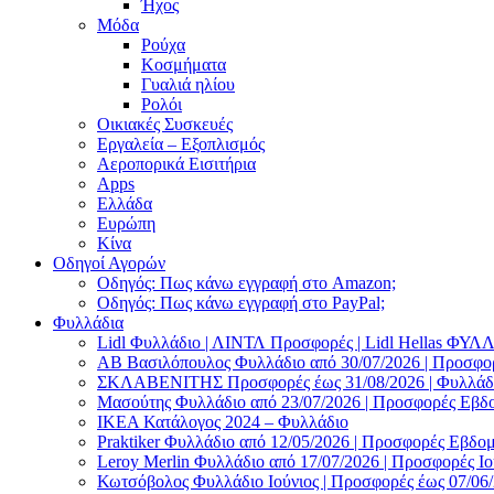
Ήχος
Μόδα
Ρούχα
Κοσμήματα
Γυαλιά ηλίου
Ρολόι
Οικιακές Συσκευές
Εργαλεία – Εξοπλισμός
Αεροπορικά Εισιτήρια
Apps
Ελλάδα
Ευρώπη
Κίνα
Οδηγοί Αγορών
Οδηγός: Πως κάνω εγγραφή στο Amazon;
Οδηγός: Πως κάνω εγγραφή στο PayPal;
Φυλλάδια
Lidl Φυλλάδιο | ΛΙΝΤΛ Προσφορές | Lidl Hellas ΦΥ
AB Βασιλόπουλος Φυλλάδιο από 30/07/2026 | Προσφο
ΣΚΛΑΒΕΝΙΤΗΣ Προσφορές έως 31/08/2026 | Φυλλάδιο
Μασούτης Φυλλάδιο από 23/07/2026 | Προσφορές Εβδ
ΙΚΕΑ Κατάλογος 2024 – Φυλλάδιο
Praktiker Φυλλάδιο από 12/05/2026 | Προσφορές Εβδο
Leroy Merlin Φυλλάδιο από 17/07/2026 | Προσφορές Ιο
Κωτσόβολος Φυλλάδιο Ιούνιος | Προσφορές έως 07/06