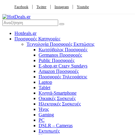
Facebook
Twitter
Instagram
Youtube
Hotdeals.gr
Προσφορές Κατηγορίες
Τεχνολογία Προσφορές Εκπτώσεις
Κωτσόβολος Προσφορές
Germanos Προσφορές
Public Προσφορές
E-shop.gr Crazy Sundays
Amazon Προσφορές
Προσφορές Τηλεοράσεις
Laptop
Tablet
Κινητά-Smartphone
Οικιακές Συσκευές
Hλεκτρικές Συσκευές
Ήχος
Gaming
PC
DSLR – Cameras
Εκτυπωτές