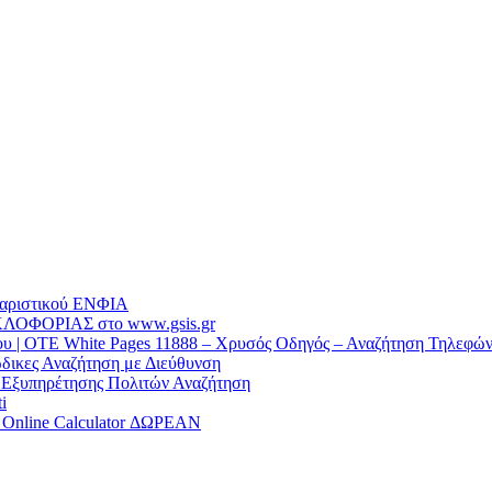
θαριστικού EΝΦΙΑ
ΛΟΦΟΡΙΑΣ στο www.gsis.gr
 | OTE White Pages 11888 – Χρυσός Οδηγός – Αναζήτηση Τηλεφώ
δικες Αναζήτηση με Διεύθυνση
α Εξυπηρέτησης Πολιτών Αναζήτηση
i
/ Online Calculator ΔΩΡΕΑΝ